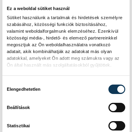
kilőhetik őket, viszont él egy babona,
miszerint, aki elejt egy ilyen állatot, az egy
Ez a weboldal sütiket használ
éven belül meghal.
Sütiket használunk a tartalmak és hirdetések személyre
szabásához, közösségi funkciók biztosításához,
valamint weboldalforgalmunk elemzéséhez. Ezenkívül
GALÉRIA
közösségi média-, hirdető- és elemező partnereinkkel
megosztjuk az Ön weboldalhasználatra vonatkozó
Különös, hófehér dámszarvasokat
adatait, akik kombinálhatják az adatokat más olyan
11 kép
láttunk Veszprém közelében
adatokkal, amelyeket Ön adott meg számukra vagy az
Ön által használt más szolgáltatásokból gyűjtöttek.
Hozzájárulás kiválasztása
közélet
természet
dámszarvas
Elengedhetetlen
Beállítások
FOTÓS
Statisztikai
SZERZŐ