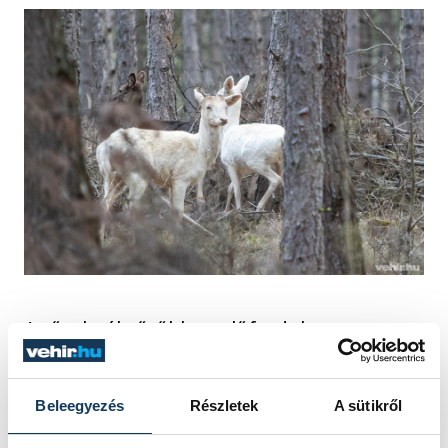
Az őzeknél sűrűbben előfordul ez,
szarvasok esetében viszont igazi kuriózum.
Az ilyen állatok egyébként nem élveznek
Beleegyezés
Részletek
A sütikről
védettséget, a vadászok ugyanúgy