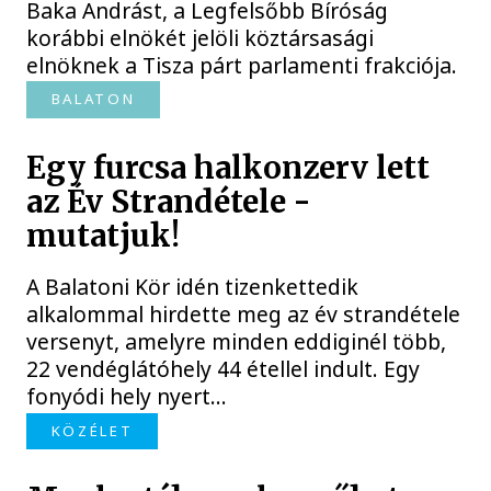
Baka Andrást, a Legfelsőbb Bíróság
korábbi elnökét jelöli köztársasági
elnöknek a Tisza párt parlamenti frakciója.
BALATON
Egy furcsa halkonzerv lett
az Év Strandétele -
mutatjuk!
A Balatoni Kör idén tizenkettedik
alkalommal hirdette meg az év strandétele
versenyt, amelyre minden eddiginél több,
22 vendéglátóhely 44 étellel indult. Egy
fonyódi hely nyert...
KÖZÉLET