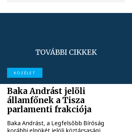
TOVÁBBI CIKKEK
KÖZÉLET
Baka Andrást jelöli
államfőnek a Tisza
parlamenti frakciója
Baka Andrást, a Legfelsőbb Bíróság
korábbi elnökét jelöli köztársasági