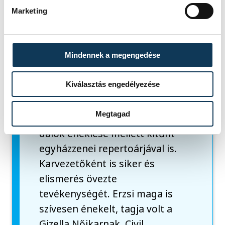
volt, melyet már több, mint 10
Marketing
esztendeje vezetett azzal a
céllal, hogy programjaikon
Mindennek a megengedése
keresztül a német nyelvet és
kultúrát népszerűsítsék. A klub
Kiválasztás engedélyezése
keretein belül létrehozott egy
kórust is, mely a magyarországi
Megtagad
német, illetve az anyaországi
dalok éneklése mellett kitűnt
egyházzenei repertoárjával is.
Karvezetőként is siker és
elismerés övezte
tevékenységét. Erzsi maga is
szívesen énekelt, tagja volt a
Gizella Nőikarnak. Civil