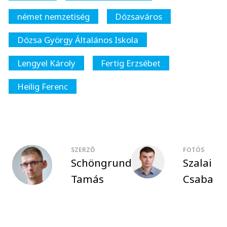
német nemzetiség
Dózsaváros
Dózsa György Általános Iskola
Lengyel Károly
Fertig Erzsébet
Heilig Ferenc
SZERZŐ
FOTÓS
Schöngrundtner
Szalai
Tamás
Csaba