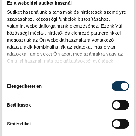
Ez a weboldal sütiket használ
gyerekeket. Kivívta kollégái
Sütiket használunk a tartalmak és hirdetések személyre
szeretetét és bizalmát,
szabásához, közösségi funkciók biztosításához,
példamutató munkássága
valamint weboldalforgalmunk elemzéséhez. Ezenkívül
elismeréseként Dózsa-díjban
közösségi média-, hirdető- és elemező partnereinkkel
megosztjuk az Ön weboldalhasználatra vonatkozó
részesült.
adatait, akik kombinálhatják az adatokat más olyan
adatokkal, amelyeket Ön adott meg számukra vagy az
Nyugállományba vonulása után
Ön által használt más szolgáltatásokból gyűjtöttek.
is az iskolai élet szereplője
maradt. A nemzetiségi
Hozzájárulás kiválasztása
Elengedhetetlen
néptánccsoportot és az
iskolában folyó német
Beállítások
nemzetiségi kultúra átadására
irányuló törekvést egy
Statisztikai
pillanatra sem hagyta magára.
A szívügye a városi Deutschklub