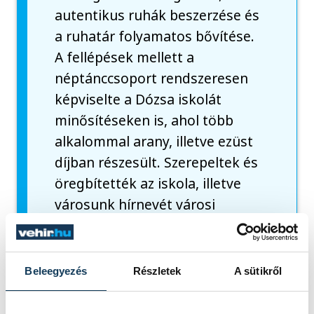
autentikus ruhák beszerzése és
a ruhatár folyamatos bővítése.
A fellépések mellett a
néptánccsoport rendszeresen
képviselte a Dózsa iskolát
minősítéseken is, ahol több
alkalommal arany, illetve ezüst
díjban részesült. Szerepeltek és
öregbítették az iskola, illetve
városunk hírnevét városi
rendezvényeken, illetve
Ausztriában, Németországban
és Lengyelországban is.
Beleegyezés
Részletek
A sütikről
Céltudatosan építette fel
oktató munkáját, lelkesítette a