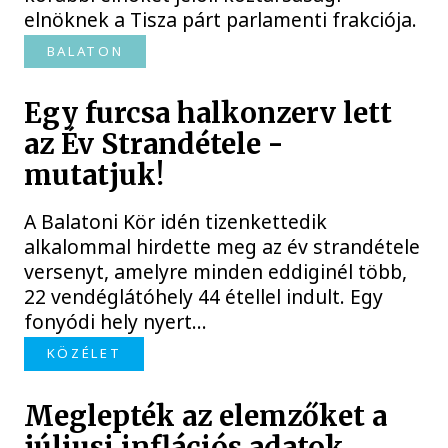
elnöknek a Tisza párt parlamenti frakciója.
BALATON
Egy furcsa halkonzerv lett
az Év Strandétele -
mutatjuk!
A Balatoni Kör idén tizenkettedik
alkalommal hirdette meg az év strandétele
versenyt, amelyre minden eddiginél több,
22 vendéglátóhely 44 étellel indult. Egy
fonyódi hely nyert...
KÖZÉLET
Meglepték az elemzőket a
júliusi inflációs adatok