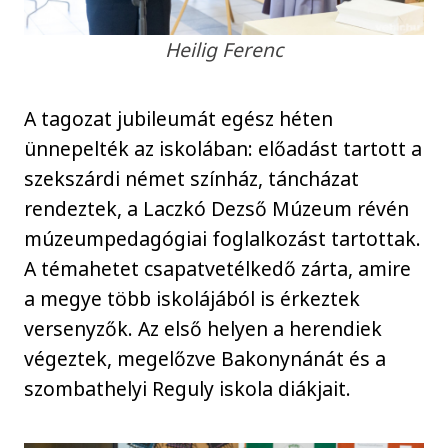
Heilig Ferenc
A tagozat jubileumát egész héten
ünnepelték az iskolában: előadást tartott a
szekszárdi német színház, táncházat
rendeztek, a Laczkó Dezső Múzeum révén
múzeumpedagógiai foglalkozást tartottak.
A témahetet csapatvetélkedő zárta, amire
a megye több iskolájából is érkeztek
versenyzők. Az első helyen a herendiek
végeztek, megelőzve Bakonynánát és a
szombathelyi Reguly iskola diákjait.