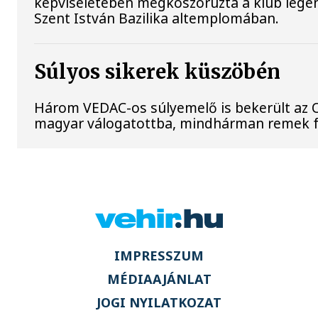
képviseletében megkoszorúzta a klub legen
Szent István Bazilika altemplomában.
Súlyos sikerek küszöbén
Három VEDAC-os súlyemelő is bekerült az 
magyar válogatottba, mindhárman remek f
IMPRESSZUM
MÉDIAAJÁNLAT
JOGI NYILATKOZAT