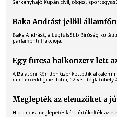
Sárkányhajó Kupán civil, céges, sportegyesü
Baka Andrást jelöli államfőn
Baka Andrást, a Legfelsőbb Bíróság korábbi 
parlamenti frakciója.
Egy furcsa halkonzerv lett a
A Balatoni Kör idén tizenkettedik alkalomm
minden eddiginél több, 22 vendéglátóhely 44 
Meglepték az elemzőket a júl
Hatalmas meglepetésként értékelték az elemz