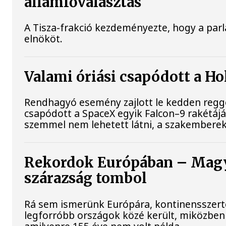
államfőválasztás
A Tisza-frakció kezdeményezte, hogy a par
elnököt.
Valami óriási csapódott a H
Rendhagyó esemény zajlott le kedden reggel
csapódott a SpaceX egyik Falcon–9 rakétájá
szemmel nem lehetett látni, a szakemberek
Rekordok Európában – Magya
szárazság tombol
Rá sem ismerünk Európára, kontinensszert
legforróbb országok közé került, miközben 