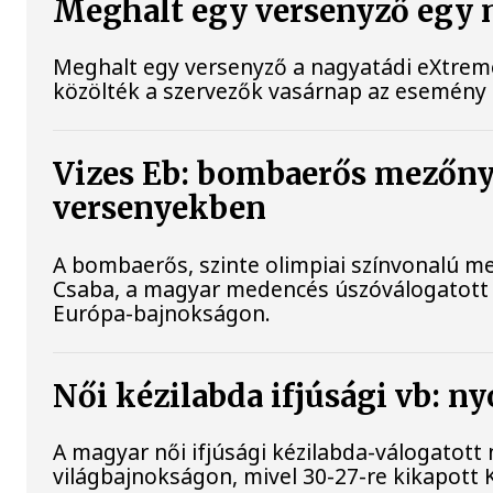
Meghalt egy versenyző egy 
Meghalt egy versenyző a nagyatádi eXtreme
közölték a szervezők vasárnap az esemény
Vizes Eb: bombaerős mezőny
versenyekben
A bombaerős, szinte olimpiai színvonalú m
Csaba, a magyar medencés úszóválogatott s
Európa-bajnokságon.
Női kézilabda ifjúsági vb: ny
A magyar női ifjúsági kézilabda-válogatott 
világbajnokságon, mivel 30-27-re kikapott K