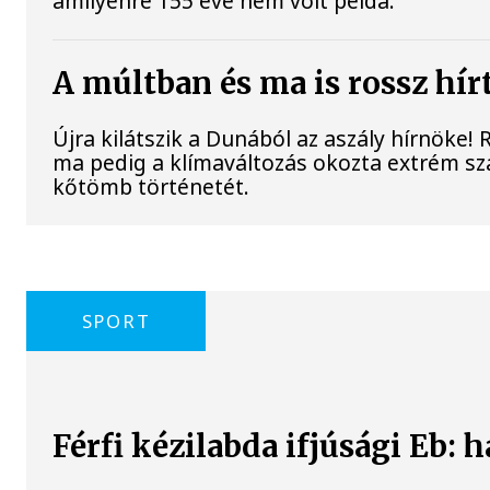
amilyenre 155 éve nem volt példa.
A múltban és ma is rossz hír
Újra kilátszik a Dunából az aszály hírnöke!
ma pedig a klímaváltozás okozta extrém szár
kőtömb történetét.
SPORT
Férfi kézilabda ifjúsági Eb: 