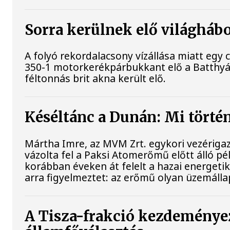
Sorra kerülnek elő világhábo
A folyó rekordalacsony vízállása miatt eg
350-1 motorkerékpárbukkant elő a Batthyány
féltonnás brit akna került elő.
Késéltánc a Dunán: Mi történ
Mártha Imre, az MVM Zrt. egykori vezériga
vázolta fel a Paksi Atomerőmű előtt álló pé
korábban éveken át felelt a hazai energeti
arra figyelmeztet: az erőmű olyan üzemálla
A Tisza-frakció kezdeményez