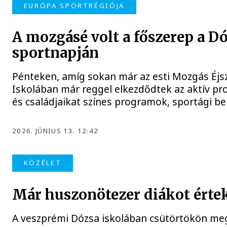
EURÓPA SPORTRÉGIÓJA
A mozgásé volt a főszerep a D
sportnapján
Pénteken, amíg sokan már az esti Mozgás Éjsz
Iskolában már reggel elkezdődtek az aktív p
és családjaikat színes programok, sportági b
2026. JÚNIUS 13. 12:42
KÖZÉLET
Már huszonötezer diákot értek 
A veszprémi Dózsa iskolában csütörtökön megr