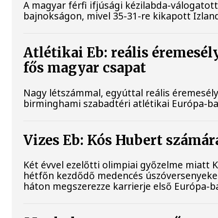
A magyar férfi ifjúsági kézilabda-válogatot
bajnokságon, mivel 35-31-re kikapott Izlan
Atlétikai Eb: reális éremes
fős magyar csapat
Nagy létszámmal, egyúttal reális éremesél
birminghami szabadtéri atlétikai Európa-b
Vizes Eb: Kós Hubert számár
Két évvel ezelőtti olimpiai győzelme miatt 
hétfőn kezdődő medencés úszóversenyeken 
háton megszerezze karrierje első Európa-ba