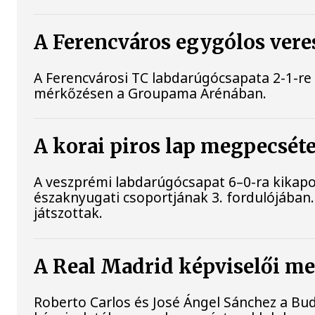
A Ferencváros egygólos vere
A Ferencvárosi TC labdarúgócsapata 2-1-re
mérkőzésen a Groupama Arénában.
A korai piros lap megpecsét
A veszprémi labdarúgócsapat 6–0-ra kikapo
északnyugati csoportjának 3. fordulójában
játszottak.
A Real Madrid képviselői me
Roberto Carlos és José Ángel Sánchez a B