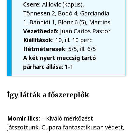
Csere
: Alilovic (kapus),
Tönnesen 2, Bodó 4, Garciandia
1, Bánhidi 1, Blonz 6 (5), Martins
Vezetőedző
: Juan Carlos Pastor
Kiállítások
: 10, ill. 10 perc
Hétméteresek
: 5/5, ill. 6/5
A két nyert meccsig tartó
párharc állása:
1-1
Így látták a főszereplők
Momir Ilics:
– Kiváló mérkőzést
játszottunk. Cupara fantasztikusan védett,