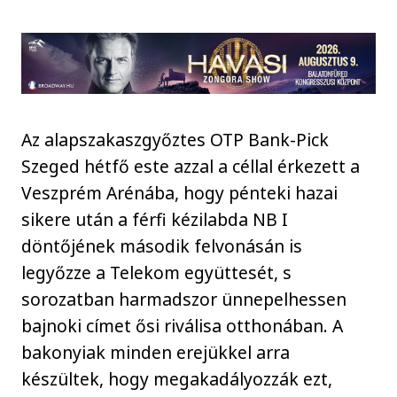
Az alapszakaszgyőztes OTP Bank-Pick
Szeged hétfő este azzal a céllal érkezett a
Veszprém Arénába, hogy pénteki hazai
sikere után a férfi kézilabda NB I
döntőjének második felvonásán is
legyőzze a Telekom együttesét, s
sorozatban harmadszor ünnepelhessen
bajnoki címet ősi riválisa otthonában. A
bakonyiak minden erejükkel arra
készültek, hogy megakadályozzák ezt,