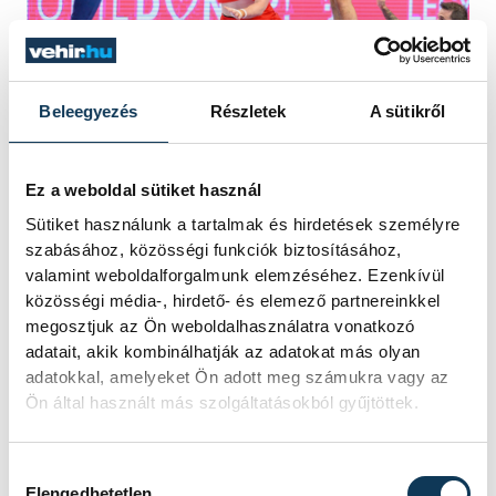
Beleegyezés
Részletek
A sütikről
Ez a weboldal sütiket használ
A veszprémiek oroszlánként küzdöttek,
Sütiket használunk a tartalmak és hirdetések személyre
fantasztikusan harcoltak minden egyes
szabásához, közösségi funkciók biztosításához,
labdáért, amit a közönség is honorált.
valamint weboldalforgalmunk elemzéséhez. Ezenkívül
Laugét hosszasan éltették, miután a
közösségi média-, hirdető- és elemező partnereinkkel
megosztjuk az Ön weboldalhasználatra vonatkozó
távozó csapatkapitány akrobatikus
adatait, akik kombinálhatják az adatokat más olyan
mozdulattal a levegőből szedte le Bombac
adatokkal, amelyeket Ön adott meg számukra vagy az
üres kapura eleresztett ívelését. Az elöl és
Ön által használt más szolgáltatásokból gyűjtöttek.
hátul is nagyszerűen teljesítő
Pechmalbecnek köszönhetően az utolsó tíz
Hozzájárulás kiválasztása
Elengedhetetlen