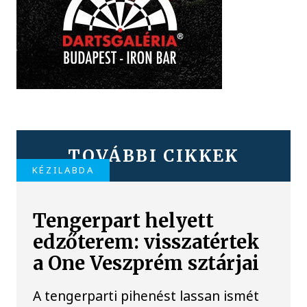
TOVÁBBI CIKKEK
KÉZILABDA
Tengerpart helyett
edzőterem: visszatértek
a One Veszprém sztárjai
A tengerparti pihenést lassan ismét