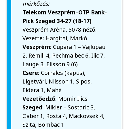
mérkőzés:
Telekom Veszprém–OTP Bank-
Pick Szeged 34-27 (18-17)
Veszprém Aréna, 5078 néző.
Vezette: Hargitai, Markó
Veszprém
: Cupara 1 – Vajlupau
2, Remili 4, Pechmalbec 6, Ilic 7,
Lauge 3, Elísson 9 (6)
Csere
: Corrales (kapus),
Ligetvári, Nilsson 1, Sipos,
Eldera 1, Mahé
Vezetőedző
: Momir Ilics
Szeged
: Mikler – Sostaric 3,
Gaber 1, Rosta 4, Mackovsek 4,
Szita, Bombac 1