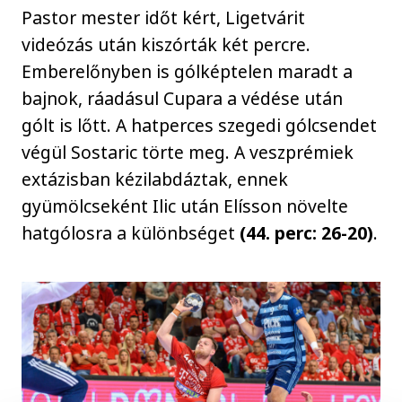
Pastor mester időt kért, Ligetvárit
videózás után kiszórták két percre.
Emberelőnyben is gólképtelen maradt a
bajnok, ráadásul Cupara a védése után
gólt is lőtt. A hatperces szegedi gólcsendet
végül Sostaric törte meg. A veszprémiek
extázisban kézilabdáztak, ennek
gyümölcseként Ilic után Elísson növelte
hatgólosra a különbséget
(44. perc: 26-20)
.