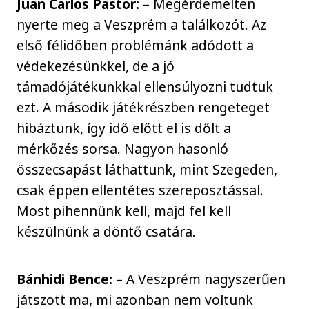
Juan Carlos Pastor:
– Megérdemelten
nyerte meg a Veszprém a találkozót. Az
első félidőben problémánk adódott a
védekezésünkkel, de a jó
támadójátékunkkal ellensúlyozni tudtuk
ezt. A második játékrészben rengeteget
hibáztunk, így idő előtt el is dőlt a
mérkőzés sorsa. Nagyon hasonló
összecsapást láthattunk, mint Szegeden,
csak éppen ellentétes szereposztással.
Most pihennünk kell, majd fel kell
készülnünk a döntő csatára.
Bánhidi Bence:
– A Veszprém nagyszerűen
játszott ma, mi azonban nem voltunk