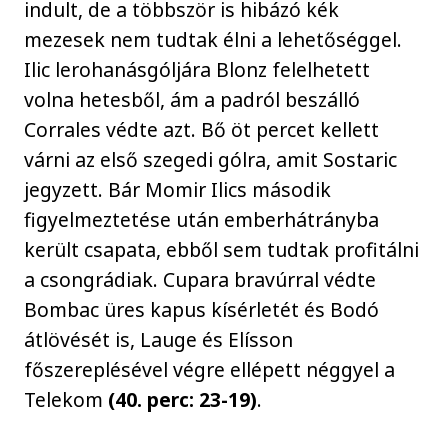
indult, de a többször is hibázó kék
mezesek nem tudtak élni a lehetőséggel.
Ilic lerohanásgóljára Blonz felelhetett
volna hetesből, ám a padról beszálló
Corrales védte azt. Bő öt percet kellett
várni az első szegedi gólra, amit Sostaric
jegyzett. Bár Momir Ilics második
figyelmeztetése után emberhátrányba
került csapata, ebből sem tudtak profitálni
a csongrádiak. Cupara bravúrral védte
Bombac üres kapus kísérletét és Bodó
átlövését is, Lauge és Elísson
főszereplésével végre ellépett néggyel a
Telekom
(40. perc: 23-19)
.