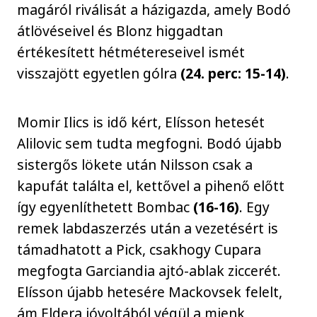
magáról riválisát a házigazda, amely Bodó
átlövéseivel és Blonz higgadtan
értékesített hétmétereseivel ismét
visszajött egyetlen gólra
(24. perc: 15-14)
.
Momir Ilics is idő kért, Elísson hetesét
Alilovic sem tudta megfogni. Bodó újabb
sistergős lökete után Nilsson csak a
kapufát találta el, kettővel a pihenő előtt
így egyenlíthetett Bombac
(16-16)
. Egy
remek labdaszerzés után a vezetésért is
támadhatott a Pick, csakhogy Cupara
megfogta Garciandia ajtó-ablak ziccerét.
Elísson újabb hetesére Mackovsek felelt,
ám Eldera jóvoltából végül a mienk