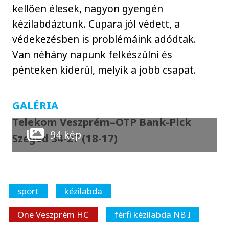
kellően élesek, nagyon gyengén
kézilabdáztunk. Cupara jól védett, a
védekezésben is problémáink adódtak.
Van néhány napunk felkészülni és
pénteken kiderül, melyik a jobb csapat.
GALÉRIA
Telekom Veszprém–OTP Bank-Pick
94 kép
Szeged 34-27 (18-17)
sport
kézilabda
One Veszprém HC
férfi kézilabda NB I