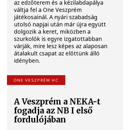
az edzőterem és a kézilabdapálya
váltja fel a One Veszprém
játékosainál. A nyári szabadság
utolsó napjai után már újra együtt
dolgozik a keret, miközben a
szurkolók is egyre izgatottabban
várják, mire lesz képes az alaposan
átalakult csapat az előttünk álló
idényben.
ONE VESZPRÉM HC
A Veszprém a NEKA-t
fogadja az NB I első
fordulójában