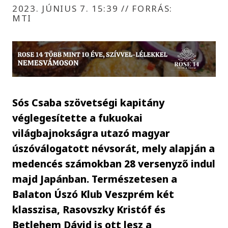
2023. JÚNIUS 7. 15:39
//
FORRÁS:
MTI
Sós Csaba szövetségi kapitány
véglegesítette a fukuokai
világbajnokságra utazó magyar
úszóválogatott névsorát, mely alapján a
medencés számokban 28 versenyző indul
majd Japánban. Természetesen a
Balaton Úszó Klub Veszprém két
klasszisa, Rasovszky Kristóf és
Betlehem Dávid is ott lesz a