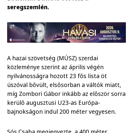
seregszemlén.
A hazai szövetség (MÚSZ) szerdai
közleménye szerint az április végén
nyilvánosságra hozott 23 fős lista öt
úszóval bővült, elsősorban a váltók miatt,
míg Zombori Gábor inkább az először sorra
kerülő augusztusi U23-as Európa-
bajnokságon indul 200 méter vegyesen.
Sós Csaba megjegyezte, a 400 méter