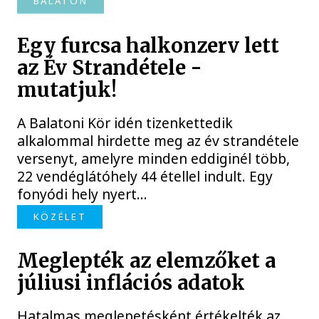
BALATON
Egy furcsa halkonzerv lett
az Év Strandétele -
mutatjuk!
A Balatoni Kör idén tizenkettedik
alkalommal hirdette meg az év strandétele
versenyt, amelyre minden eddiginél több,
22 vendéglátóhely 44 étellel indult. Egy
fonyódi hely nyert...
KÖZÉLET
Meglepték az elemzőket a
júliusi inflációs adatok
Hatalmas meglepetésként értékelték az