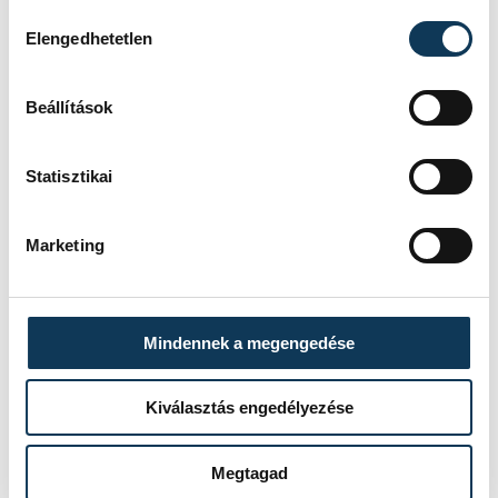
Balaton Úszó Klub Veszprém
Hozzájárulás kiválasztása
Elengedhetetlen
Betlehem Dávid
Beállítások
Statisztikai
SZERZŐ
vehir.hu
Marketing
Mindennek a megengedése
Kiválasztás engedélyezése
Megtagad