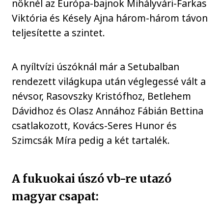
nőknél az Európa-bajnok Mihályvári-Farkas
Viktória és Késely Ajna három-három távon
teljesítette a szintet.
A nyíltvízi úszóknál már a Setubalban
rendezett világkupa után véglegessé vált a
névsor, Rasovszky Kristófhoz, Betlehem
Dávidhoz és Olasz Annához Fábián Bettina
csatlakozott, Kovács-Seres Hunor és
Szimcsák Míra pedig a két tartalék.
A fukuokai úszó vb-re utazó
magyar csapat: