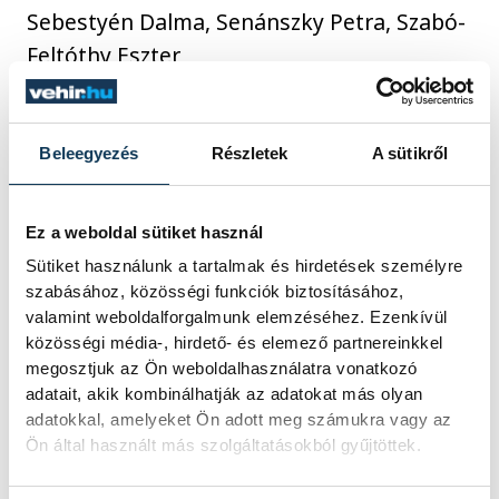
Sebestyén Dalma, Senánszky Petra, Szabó-
Feltóthy Eszter
nyíltvízi versenyszámok:
Beleegyezés
Részletek
A sütikről
férfiak
: Betlehem Dávid, Rasovszky Kristóf,
Ez a weboldal sütiket használ
Kovács-Seres Hunor (tartalék)
Sütiket használunk a tartalmak és hirdetések személyre
szabásához, közösségi funkciók biztosításához,
nők
: Fábián Bettina, Olasz Anna, Szimcsák
valamint weboldalforgalmunk elemzéséhez. Ezenkívül
közösségi média-, hirdető- és elemező partnereinkkel
Míra (tartalék)
megosztjuk az Ön weboldalhasználatra vonatkozó
adatait, akik kombinálhatják az adatokat más olyan
adatokkal, amelyeket Ön adott meg számukra vagy az
Ön által használt más szolgáltatásokból gyűjtöttek.
sport
úszás
Rasovszky Kristóf