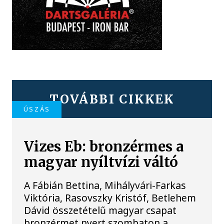
TOVÁBBI CIKKEK
ÚSZÁS
Vizes Eb: bronzérmes a
magyar nyíltvízi váltó
A Fábián Bettina, Mihályvári-Farkas
Viktória, Rasovszky Kristóf, Betlehem
Dávid összetételű magyar csapat
bronzérmet nyert szombaton a