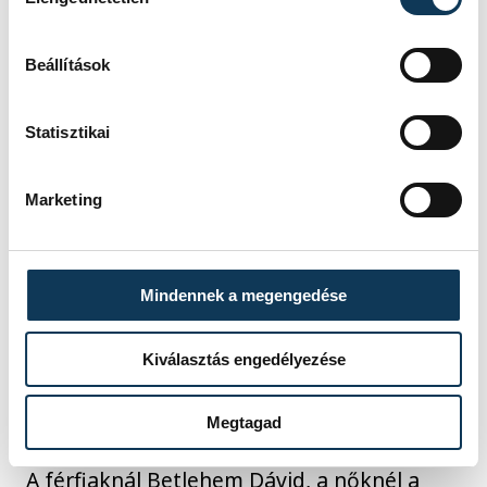
Beállítások
A Balaton ÚK Veszprém 19 éves
Statisztikai
versenyzője, Betlehem Dávid rendkívül
magabiztosan utasította maga mögé
Marketing
veszprémi klubtársát, Rasovszky
Kristófot szombaton a nyíltvízi úszók
országos bajnoksága Szegeden..
Mindennek a megengedése
Kiválasztás engedélyezése
Megtagad
A férfiaknál Betlehem Dávid, a nőknél a