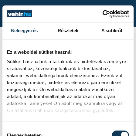
Beleegyezés
Részletek
A sütikről
KETTŐS VESZPRÉMI
Ez a weboldal sütiket használ
SIKER SZEGEDEN
Sütiket használunk a tartalmak és hirdetések személyre
szabásához, közösségi funkciók biztosításához,
valamint weboldalforgalmunk elemzéséhez. Ezenkívül
közösségi média-, hirdető- és elemező partnereinkkel
megosztjuk az Ön weboldalhasználatra vonatkozó
adatait, akik kombinálhatják az adatokat más olyan
adatokkal, amelyeket Ön adott meg számukra vagy az
Ön által használt más szolgáltatásokból gyűjtöttek.
2023. JÚNIUS 10. 19:12
//
FORRÁS:
MTI
Hozzájárulás kiválasztása
Elengedhetetlen