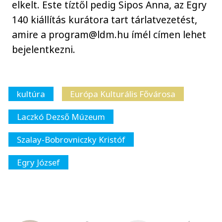
elkelt. Este tíztől pedig Sipos Anna, az Egry
140 kiállítás kurátora tart tárlatvezetést,
amire a program@ldm.hu ímél címen lehet
bejelentkezni.
kultúra
Európa Kulturális Fővárosa
Laczkó Dezső Múzeum
Szalay-Bobrovniczky Kristóf
Egry József