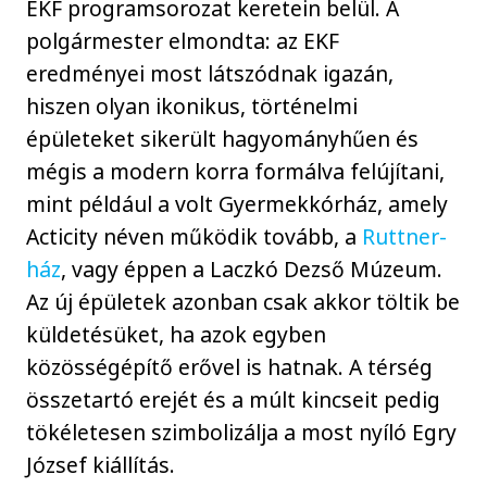
EKF programsorozat keretein belül. A
polgármester elmondta: az EKF
eredményei most látszódnak igazán,
hiszen olyan ikonikus, történelmi
épületeket sikerült hagyományhűen és
mégis a modern korra formálva felújítani,
mint például a volt Gyermekkórház, amely
Acticity néven működik tovább, a
Ruttner-
ház
, vagy éppen a Laczkó Dezső Múzeum.
Az új épületek azonban csak akkor töltik be
küldetésüket, ha azok egyben
közösségépítő erővel is hatnak. A térség
összetartó erejét és a múlt kincseit pedig
tökéletesen szimbolizálja a most nyíló Egry
József kiállítás.