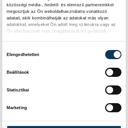
közösségi média-, hirdető- és elemező partnereinkkel
úgy, hogy közben sikerült az eredeti
megosztjuk az Ön weboldalhasználatra vonatkozó
állapotokat a lehetőségekhez mérten
adatait, akik kombinálhatják az adatokat más olyan
helyreállítani. A Laczkó Dezső Múzeum így
adatokkal, amelyeket Ön adott meg számukra vagy az
olyan közösségi helyszínné válhatott,
Ön által használt más szolgáltatásokból gyűjtöttek.
amelyben gondosan válogatott
gyűjteményeket felvonultató
Hozzájárulás kiválasztása
Elengedhetetlen
kiállítások látogathatóak, hozzáértő
szakemberek segítségével. Az igazgató
Beállítások
megköszönte, hogy mindezekhez a
támogatást is megkapták, mind a város,
Statisztikai
mind a polgármester úr részéről, illetve az
Európa Kulturális Fővárosa 2023
Marketing
programtól.