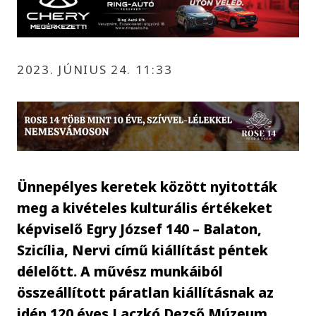
2023. JÚNIUS 24. 11:33
Ünnepélyes keretek között nyitották
meg a kivételes kulturális értékeket
képviselő Egry József 140 – Balaton,
Szicília, Nervi című kiállítást péntek
délelőtt. A művész munkáiból
összeállított páratlan kiállításnak az
idén 120 éves Laczkó Dezső Múzeum