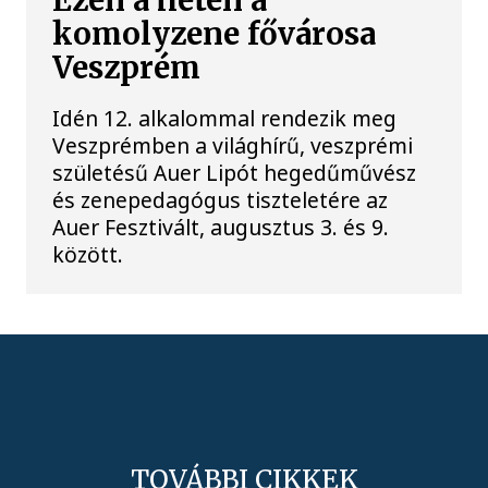
Ezen a héten a
komolyzene fővárosa
Veszprém
Idén 12. alkalommal rendezik meg
Veszprémben a világhírű, veszprémi
születésű Auer Lipót hegedűművész
és zenepedagógus tiszteletére az
Auer Fesztivált, augusztus 3. és 9.
között.
TOVÁBBI CIKKEK