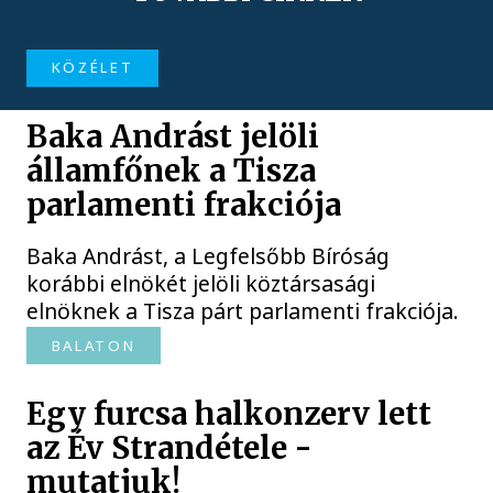
KÖZÉLET
Baka Andrást jelöli
államfőnek a Tisza
parlamenti frakciója
Baka Andrást, a Legfelsőbb Bíróság
korábbi elnökét jelöli köztársasági
elnöknek a Tisza párt parlamenti frakciója.
BALATON
Egy furcsa halkonzerv lett
az Év Strandétele -
mutatjuk!