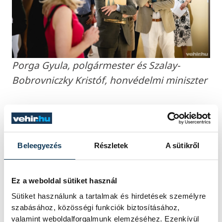
Porga Gyula, polgármester és Szalay-
Bobrovniczky Kristóf, honvédelmi miniszter
Péterváry-Szanyi Brigitta, a Laczkó Dezső
Múzeum igazgatójának szavai zárták a
megnyitót, aki elmondta, jelentős
Beleegyezés
Részletek
A sütikről
mérföldkő a múzeum életében az épület
teljeskörű felújítása
, amelyre a 120 év alatt
Ez a weboldal sütiket használ
még nem volt példa. A felújítás teszi
Sütiket használunk a tartalmak és hirdetések személyre
lehetővé, hogy a műtárgyak biztosítására
szabásához, közösségi funkciók biztosításához,
megfelelő környezetet tudtak teremteni,
valamint weboldalforgalmunk elemzéséhez. Ezenkívül