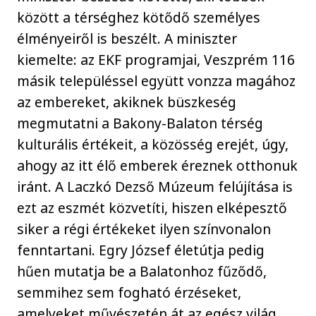
között a térséghez kötődő személyes
élményeiről is beszélt. A miniszter
kiemelte: az EKF programjai, Veszprém 116
másik településsel együtt vonzza magához
az embereket, akiknek büszkeség
megmutatni a Bakony-Balaton térség
kulturális értékeit, a közösség erejét, úgy,
ahogy az itt élő emberek éreznek otthonuk
iránt. A Laczkó Dezső Múzeum felújítása is
ezt az eszmét közvetíti, hiszen elképesztő
siker a régi értékeket ilyen színvonalon
fenntartani. Egry József életútja pedig
hűen mutatja be a Balatonhoz fűződő,
semmihez sem fogható érzéseket,
amelyeket művészetén át az egész világ