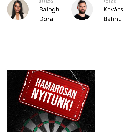
SZERZŐ
FOTÓS
Balogh
Kovács
Dóra
Bálint