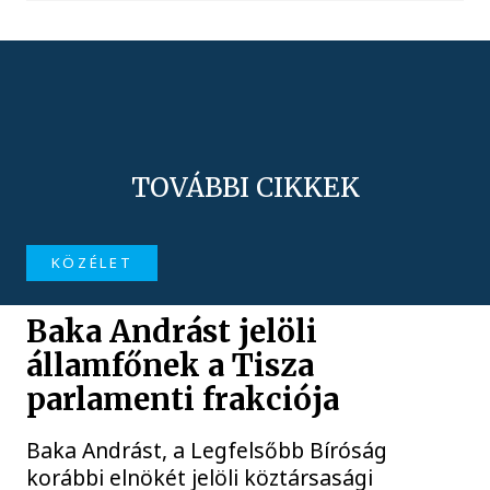
TOVÁBBI CIKKEK
KÖZÉLET
Baka Andrást jelöli
államfőnek a Tisza
parlamenti frakciója
Baka Andrást, a Legfelsőbb Bíróság
korábbi elnökét jelöli köztársasági