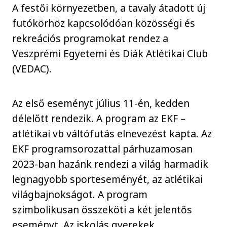
A festői környezetben, a tavaly átadott új
futókörhöz kapcsolódóan közösségi és
rekreációs programokat rendez a
Veszprémi Egyetemi és Diák Atlétikai Club
(VEDAC).
Az első eseményt július 11-én, kedden
délelőtt rendezik. A program az EKF –
atlétikai vb váltófutás elnevezést kapta. Az
EKF programsorozattal párhuzamosan
2023-ban hazánk rendezi a világ harmadik
legnagyobb sporteseményét, az atlétikai
világbajnokságot. A program
szimbolikusan összeköti a két jelentős
eseményt. Az iskolás gyerekek