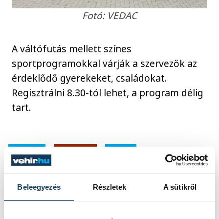
Fotó: VEDAC
A váltófutás mellett színes
sportprogramokkal várják a szervezők az
érdeklődő gyerekeket, családokat.
Regisztrálni 8.30-tól lehet, a program délig
tart.
sport
VEDAC
EKF
szabadidősport
futás
Séd-völgy
Beleegyezés
Részletek
A sütikről