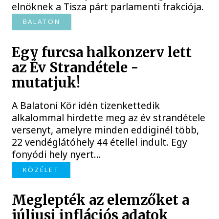
elnöknek a Tisza párt parlamenti frakciója.
BALATON
Egy furcsa halkonzerv lett
az Év Strandétele -
mutatjuk!
A Balatoni Kör idén tizenkettedik
alkalommal hirdette meg az év strandétele
versenyt, amelyre minden eddiginél több,
22 vendéglátóhely 44 étellel indult. Egy
fonyódi hely nyert...
KÖZÉLET
Meglepték az elemzőket a
júliusi inflációs adatok