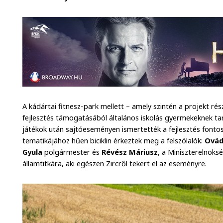
A kádártai fitnesz-park mellett – amely szintén a projekt ré
fejlesztés támogatásából általános iskolás gyermekeknek tart
játékok után sajtóeseményen ismertették a fejlesztés fonto
tematikájához hűen biciklin érkeztek meg a felszólalók:
Ovád
Gyula
polgármester és
Révész Máriusz
, a Miniszterelnöks
államtitkára, aki egészen Zircről tekert el az eseményre.