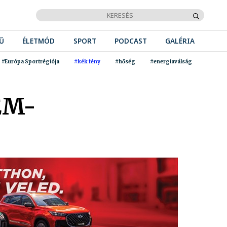
Ű
ÉLETMÓD
SPORT
PODCAST
GALÉRIA
#Európa Sportrégiója
#kék fény
#hőség
#energiaválság
ÉM-