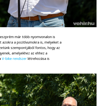
 Veszprém már több nyomvonalon is
t azokra a pozitívumokra is, melyeket a
yezetünk szempontjából fontos, hogy az
egyenek, amelyekhez az ehhez a
 a
V-bike rendszer
létrehozása is