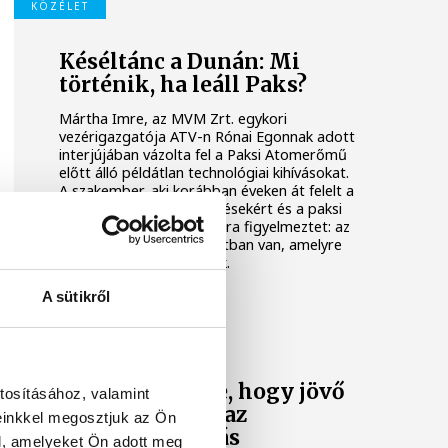
KÖZÉLET
Késéltánc a Dunán: Mi
történik, ha leáll Paks?
Mártha Imre, az MVM Zrt. egykori
vezérigazgatója ATV-n Rónai Egonnak adott
interjújában vázolta fel a Paksi Atomerőmű
előtt álló példátlan technológiai kihívásokat.
A szakember, aki korábban éveken át felelt a
hazai energetikai fejlesztésekért és a paksi
blokkok működéséért, arra figyelmeztet: az
erőmű olyan üzemállapotban van, amelyre
eredetileg nem tervezték.
A sütikről
KÖZÉLET
A Tisza-frakció
kezdeményezte, hogy jövő
tosításához, valamint
kedden legyen az
einkkel megosztjuk az Ön
államfőválasztás
l, amelyeket Ön adott meg