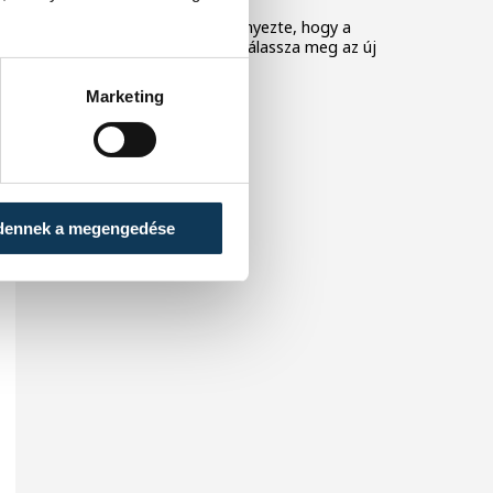
A Tisza-frakció kezdeményezte, hogy a
parlament jövő kedden válassza meg az új
köztársasági elnököt.
Marketing
dennek a megengedése