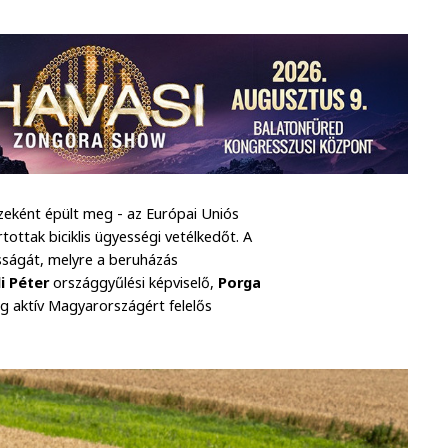
szeként épült meg - az Európai Uniós
ottak biciklis ügyességi vetélkedőt. A
sságát, melyre a beruházás
i Péter
országgyűlési képviselő,
Porga
ég aktív Magyarországért felelős