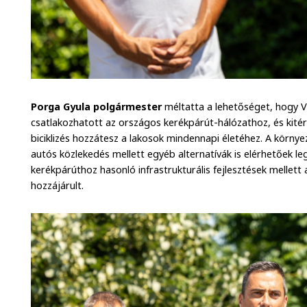
Porga Gyula polgármester
méltatta a lehetőséget, hogy
csatlakozhatott az országos kerékpárút-hálózathoz, és kitér
biciklizés hozzátesz a lakosok mindennapi életéhez. A körn
autós közlekedés mellett egyéb alternatívák is elérhetőek l
kerékpárúthoz hasonló infrastrukturális fejlesztések mellett
hozzájárult.