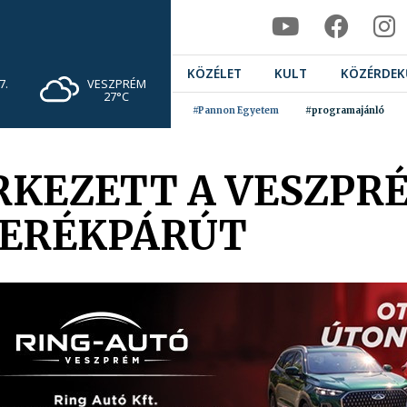
KÖZÉLET
KULT
KÖZÉRDEK
VESZPRÉM
7.
27°C
#Pannon Egyetem
#programajánló
RKEZETT A VESZPR
KERÉKPÁRÚT