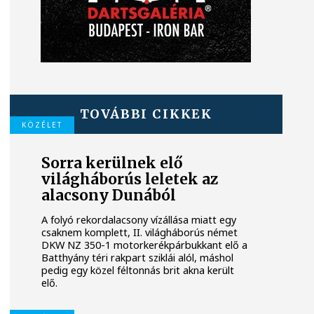
TOVÁBBI CIKKEK
KÖZÉLET
Sorra kerülnek elő
világháborús leletek az
alacsony Dunából
A folyó rekordalacsony vízállása miatt egy
csaknem komplett, II. világháborús német
DKW NZ 350-1 motorkerékpárbukkant elő a
Batthyány téri rakpart sziklái alól, máshol
pedig egy közel féltonnás brit akna került
elő.