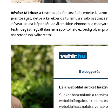
Révész Máriusz
a testmozgás fontosságát emelte ki, azon
jelentőségét, illetve a kerékpáros turizmusra való ösztönzé
infrastruktúra kiépítését. Az államtitkár elmondta: a magya
testmozgást, egyáltalán nem sportolnak, ez pedig olyan pr
összefogással változtatni.
Beleegyezés
Ez a weboldal sütiket haszn
Sütiket használunk a tartal
weboldalforgalmunk elemzésé
weboldalhasználatra vonatko