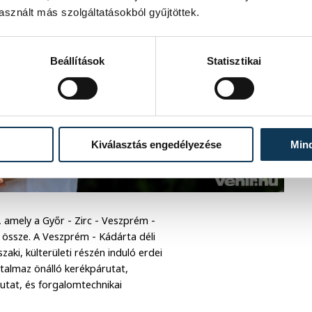
sznált más szolgáltatásokból gyűjtöttek.
Beállítások
Statisztikai
Kiválasztás engedélyezése
Min
 amely a Győr - Zirc - Veszprém -
i össze. A Veszprém - Kádárta déli
aki, külterületi részén induló erdei
rtalmaz önálló kerékpárutat,
utat, és forgalomtechnikai