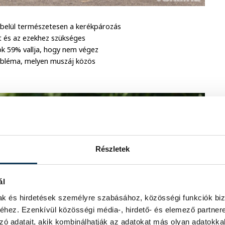
 belül természetesen a kerékpározás
st és az ezekhez szükséges
rok 59% vallja, hogy nem végez
obléma, melyen muszáj közös
Részletek
ál
mak és hirdetések személyre szabásához, közösségi funkciók biz
hez. Ezenkívül közösségi média-, hirdető- és elemező partner
zó adatait, akik kombinálhatják az adatokat más olyan adatokka