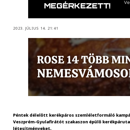
2023. JÚLIUS 14. 21:41
Péntek délelőtt kerékpáros szemléletformáló kampá
Veszprém-Gyulafirátót szakaszon épülő kerékpáruta
létesítményeket.