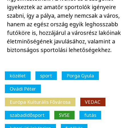
igyekeztek az amatőr sportolók igényeire
szabni, így a pálya, amely nemcsak a város,
hanem az egész ország egyik leghosszabb
futóköre is, hozzájárul a városrész lakóinak
életminőségének javulásához, valamint a
biztonságos sportolási lehetőségekhez.
közélet
sport
Porga Gyula
Ovádi Péter
Európa Kulturális Fővárosa
VEDAC
szabadidősport
SVSE
futás