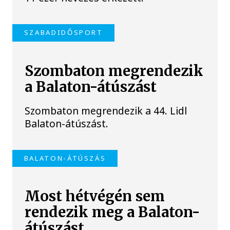
SZABADIDŐSPORT
Szombaton megrendezik
a Balaton-átúszást
Szombaton megrendezik a 44. Lidl
Balaton-átúszást.
BALATON-ÁTÚSZÁS
Most hétvégén sem
rendezik meg a Balaton-
átúszást