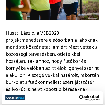
Huszti László, a VEB2023
projektmenedzsere elsősorban a lakóknak
mondott köszönetet, amiért részt vettek a
közösségi tervezésben, ötleteikkel
hozzájárultak ahhoz, hogy futókör és
környéke valóban az itt élők igényei szerint
alakuljon. A szegélyekkel határolt, rekortán
burkolatú futókör mellett ezért játszótér
és ivókút is helyt kapott a kéréseknek
megfelelően.