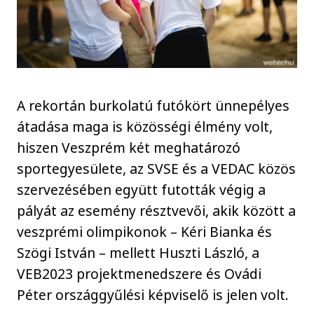
A rekortán burkolatú futókört ünnepélyes
átadása maga is közösségi élmény volt,
hiszen Veszprém két meghatározó
sportegyesülete, az SVSE és a VEDAC közös
szervezésében együtt futották végig a
pályát az esemény résztvevői, akik között a
veszprémi olimpikonok – Kéri Bianka és
Szögi István – mellett Huszti László, a
VEB2023 projektmenedszere és Ovádi
Péter országgyűlési képviselő is jelen volt.