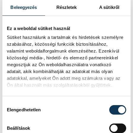
Beleegyezés
Részletek
A sütikről
Ez a weboldal sütiket használ
Sütiket használunk a tartalmak és hirdetések személyre
szabásához, közösségi funkciók biztosításához,
valamint weboldalforgalmunk elemzéséhez. Ezenkívül
közösségi média-, hirdető- és elemező partnereinkkel
megosztjuk az Ön weboldalhasználatra vonatkozó
adatait, akik kombinálhatják az adatokat más olyan
adatokkal, amelyeket Ön adott meg számukra vagy az
Ön által használt más szolgáltatásokból gyűjtöttek.
A közös futás előtt Bartha László volt
Hozzájárulás kiválasztása
sportoló és futó, aki jelenleg a VEB2023
Elengedhetetlen
projektmenedzsere, ismertette a
megfelelő pályahasználatot, hiszen csak
Beállítások