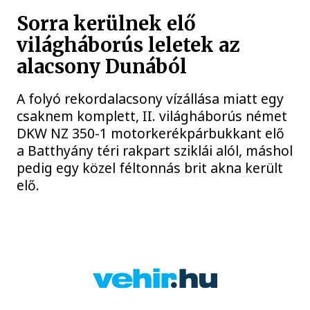
Sorra kerülnek elő
világháborús leletek az
alacsony Dunából
A folyó rekordalacsony vízállása miatt egy
csaknem komplett, II. világháborús német
DKW NZ 350-1 motorkerékpárbukkant elő
a Batthyány téri rakpart sziklái alól, máshol
pedig egy közel féltonnás brit akna került
elő.