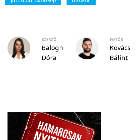
Jutasi úti lakótelep
futókör
SZERZŐ
FOTÓS
Balogh
Kovács
Dóra
Bálint