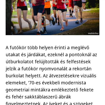
A futókör több helyen érinti a meglévő
utakat és járdákat, ezeknél a pontoknál az
útburkolatot felújították és felfestések
jelzik a futókör nyomvonalát a rekortán
burkolat helyett. Az átvezetésekre vizuális
elemeket, '70-es évekbeli modernista
geometriai mintákra emlékeztető fekete
és fehér sakktáblaszerű ábrák
figyelmeztetnek. Az íveket és a szögeket