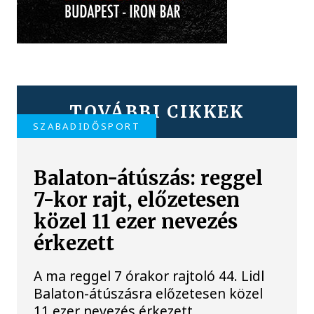
TOVÁBBI CIKKEK
SZABADIDŐSPORT
Balaton-átúszás: reggel
7-kor rajt, előzetesen
közel 11 ezer nevezés
érkezett
A ma reggel 7 órakor rajtoló 44. Lidl
Balaton-átúszásra előzetesen közel
11 ezer nevezés érkezett.