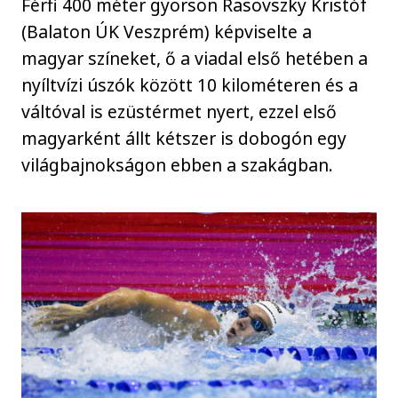
Férfi 400 méter gyorson Rasovszky Kristóf
(Balaton ÚK Veszprém) képviselte a
magyar színeket, ő a viadal első hetében a
nyíltvízi úszók között 10 kilométeren és a
váltóval is ezüstérmet nyert, ezzel első
magyarként állt kétszer is dobogón egy
világbajnokságon ebben a szakágban.