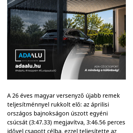
A 26 éves magyar versenyző újabb remek
teljesítménnyel rukkolt elő: az áprilisi
országos bajnokságon úszott egyéni
csúcsát (3:47.33) megjavítva, 3:46.56 perces
idővel csapott célba, ezzel teljesítette az