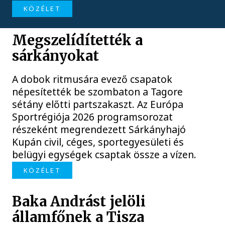
KÖZÉLET
Megszelídítették a
sárkányokat
A dobok ritmusára evező csapatok
népesítették be szombaton a Tagore
sétány előtti partszakaszt. Az Európa
Sportrégiója 2026 programsorozat
részeként megrendezett Sárkányhajó
Kupán civil, céges, sportegyesületi és
belügyi egységek csaptak össze a vízen.
KÖZÉLET
Baka Andrást jelöli
államfőnek a Tisza