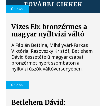
TOVÁBBI CIKKEK
ÚSZÁS
Vizes Eb: bronzérmes a
magyar nyíltvízi váltó
A Fábián Bettina, Mihályvári-Farkas
Viktória, Rasovszky Kristóf, Betlehem
Dávid összetételű magyar csapat
bronzérmet nyert szombaton a
nyíltvízi úszók váltóversenyében.
ÚSZÁS
Betlehem Dávid: