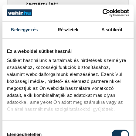
kemény lett
Beleegyezés
Részletek
A sütikről
nyilatkozta a végül 10. helyen végző
klasszis, aki mint elmondta, élete
Ez a weboldal sütiket használ
formájában érzi magát.
Sütiket használunk a tartalmak és hirdetések személyre
szabásához, közösségi funkciók biztosításához,
valamint weboldalforgalmunk elemzéséhez. Ezenkívül
közösségi média-, hirdető- és elemező partnereinkkel
sport
úszás
Rasovszky Kristóf
megosztjuk az Ön weboldalhasználatra vonatkozó
adatait, akik kombinálhatják az adatokat más olyan
Balaton Úszó Klub Veszprém
adatokkal, amelyeket Ön adott meg számukra vagy az
Ön által használt más szolgáltatásokból gyűjtöttek.
Hozzájárulás kiválasztása
Elengedhetetlen