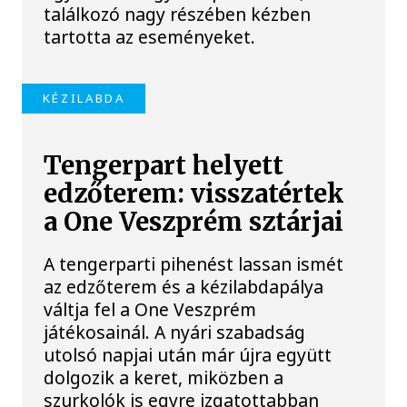
találkozó nagy részében kézben
tartotta az eseményeket.
KÉZILABDA
Tengerpart helyett
edzőterem: visszatértek
a One Veszprém sztárjai
A tengerparti pihenést lassan ismét
az edzőterem és a kézilabdapálya
váltja fel a One Veszprém
játékosainál. A nyári szabadság
utolsó napjai után már újra együtt
dolgozik a keret, miközben a
szurkolók is egyre izgatottabban