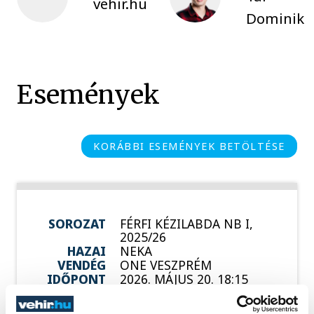
vehir.hu
Dominik
Események
KORÁBBI ESEMÉNYEK BETÖLTÉSE
SOROZAT
FÉRFI KÉZILABDA NB I,
2025/26
HAZAI
NEKA
VENDÉG
ONE VESZPRÉM
IDŐPONT
2026. MÁJUS 20. 18:15
HELYSZÍN
BALATONBOGLÁR, NEKA
CSARNOK