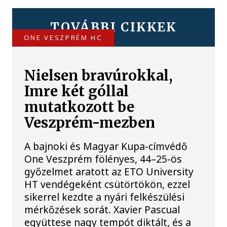
TOVÁBBI CIKKEK
ONE VESZPRÉM HC
Nielsen bravúrokkal,
Imre két góllal
mutatkozott be
Veszprém-mezben
A bajnoki és Magyar Kupa-címvédő
One Veszprém fölényes, 44–25-ös
győzelmet aratott az ETO University
HT vendégeként csütörtökön, ezzel
sikerrel kezdte a nyári felkészülési
mérkőzések sorát. Xavier Pascual
együttese nagy tempót diktált, és a