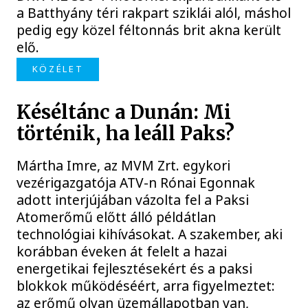
a Batthyány téri rakpart sziklái alól, máshol
pedig egy közel féltonnás brit akna került
elő.
KÖZÉLET
Késéltánc a Dunán: Mi
történik, ha leáll Paks?
Mártha Imre, az MVM Zrt. egykori
vezérigazgatója ATV-n Rónai Egonnak
adott interjújában vázolta fel a Paksi
Atomerőmű előtt álló példátlan
technológiai kihívásokat. A szakember, aki
korábban éveken át felelt a hazai
energetikai fejlesztésekért és a paksi
blokkok működéséért, arra figyelmeztet:
az erőmű olyan üzemállapotban van,