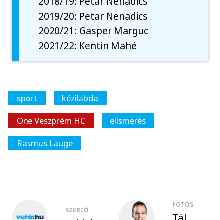
2018/19: Petar Nenadics
2019/20: Petar Nenadics
2020/21: Gasper Marguc
2021/22: Kentin Mahé
sport
kézilabda
One Veszprém HC
elismerés
Rasmus Lauge
FOTÓS
SZERZŐ
Tál