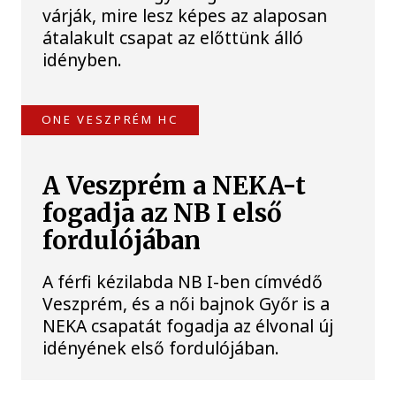
várják, mire lesz képes az alaposan
átalakult csapat az előttünk álló
idényben.
ONE VESZPRÉM HC
A Veszprém a NEKA-t
fogadja az NB I első
fordulójában
A férfi kézilabda NB I-ben címvédő
Veszprém, és a női bajnok Győr is a
NEKA csapatát fogadja az élvonal új
idényének első fordulójában.