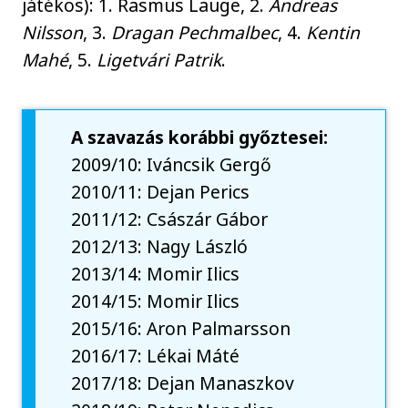
játékos): 1. Rasmus Lauge, 2.
Andreas
Nilsson
, 3.
Dragan Pechmalbec
, 4.
Kentin
Mahé
, 5.
Ligetvári Patrik
.
A szavazás korábbi győztesei:
2009/10: Iváncsik Gergő
2010/11: Dejan Perics
2011/12: Császár Gábor
2012/13: Nagy László
2013/14: Momir Ilics
2014/15: Momir Ilics
2015/16: Aron Palmarsson
2016/17: Lékai Máté
2017/18: Dejan Manaszkov