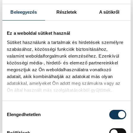
EREDMÉNY
40-51
Beleegyezés
Részletek
A sütikről
RÉSZLETEK
Ez a weboldal sütiket használ
Sütiket használunk a tartalmak és hirdetések személyre
SOROZAT
FÉRFI KÉZILABDA NB I,
szabásához, közösségi funkciók biztosításához,
DÖNTŐ, 2025/26
HAZAI
ONE VESZPRÉM
valamint weboldalforgalmunk elemzéséhez. Ezenkívül
VENDÉG
OTP BANK-PICK SZEGED
közösségi média-, hirdető- és elemező partnereinkkel
IDŐPONT
2026. MÁJUS 29. 19:00
megosztjuk az Ön weboldalhasználatra vonatkozó
HELYSZÍN
ONE VESZPRÉM ARÉNA
adatait, akik kombinálhatják az adatokat más olyan
EREDMÉNY
38-36
adatokkal, amelyeket Ön adott meg számukra vagy az
RÉSZLETEK
Ön által használt más szolgáltatásokból gyűjtöttek.
Hozzájárulás kiválasztása
Elengedhetetlen
SOROZAT
FÉRFI KÉZILABDA NB I,
DÖNTŐ, 2025/26
Beállítások