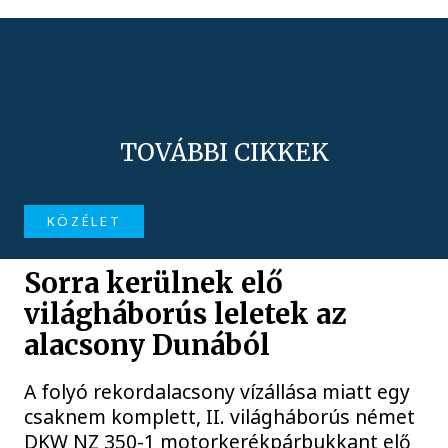
TOVÁBBI CIKKEK
KÖZÉLET
Sorra kerülnek elő
világháborús leletek az
alacsony Dunából
A folyó rekordalacsony vízállása miatt egy
csaknem komplett, II. világháborús német
DKW NZ 350-1 motorkerékpárbukkant elő