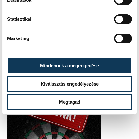
HAZAI
OTP BANK-PICK SZEGED
VENDÉG
ONE VESZPRÉM
IDŐPONT
2026. JÚNIUS 2. 19:00
HELYSZÍN
SZEGED, PICK ARÉNA
Statisztikai
EREDMÉNY
34-36
RÉSZLETEK
Marketing
Mindennek a megengedése
Kiválasztás engedélyezése
Megtagad