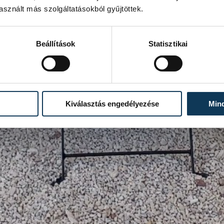
sznált más szolgáltatásokból gyűjtöttek.
Beállítások
Statisztikai
Kiválasztás engedélyezése
Min