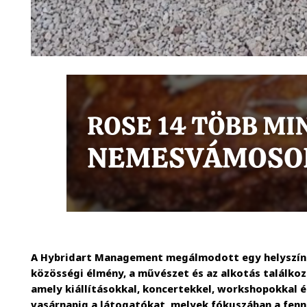
A Hybridart Management megálmodott egy helyszínt a
közösségi élmény, a művészet és az alkotás találkoz
amely kiállításokkal, koncertekkel, workshopokkal és
vasárnapig a látogatókat, melyek fókuszában a fenn