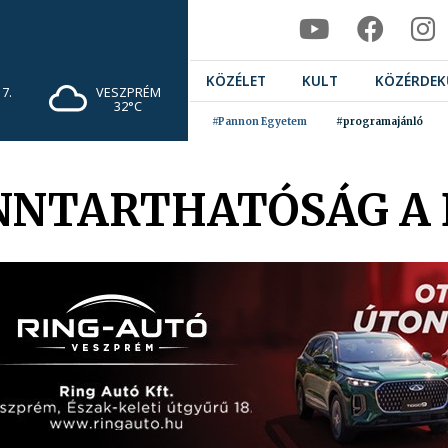
KÖZÉLET
KULT
KÖZÉRDEK
7.
VESZPRÉM
32°C
#Pannon Egyetem
#programajánló
ENNTARTHATÓSÁG A