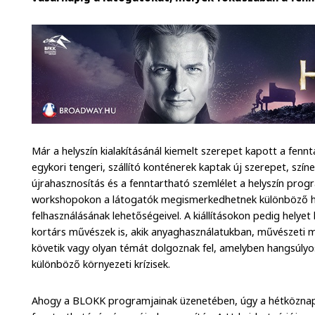
Már a helyszín kialakításánál kiemelt szerepet kapott a fenn
egykori tengeri, szállító konténerek kaptak új szerepet, színe
újrahasznosítás és a fenntartható szemlélet a helyszín progr
workshopokon a látogatók megismerkedhetnek különböző hu
felhasználásának lehetőségeivel. A kiállításokon pedig helye
kortárs művészek is, akik anyaghasználatukban, művészeti 
követik vagy olyan témát dolgoznak fel, amelyben hangsúly
különböző környezeti krízisek.
Ahogy a BLOKK programjainak üzenetében, úgy a hétköznap