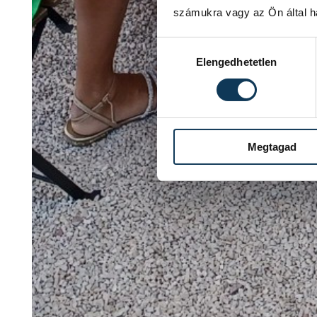
számukra vagy az Ön által ha
Hozzájárulás kiválasztása
Elengedhetetlen
Megtagad