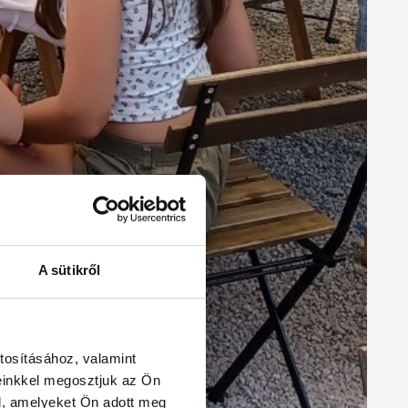
A sütikről
tosításához, valamint
einkkel megosztjuk az Ön
l, amelyeket Ön adott meg