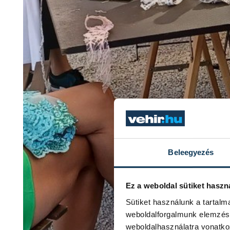
Beleegyezés
Ez a weboldal sütiket haszn
Sütiket használunk a tartal
weboldalforgalmunk elemzésé
weboldalhasználatra vonatko