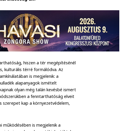
tarthatóság, hiszen a tér megépítésénél
s, kulturális térré formálódva. Az
amkínálatában is megjelenik: a
lladék alapanyagok ismételt
t kapnak olyan még talán kevésbé ismert
módszerükben a fenntarthatóság elveit
os szerepet kap a környezetvédelem,
i működésében is megjelenik a