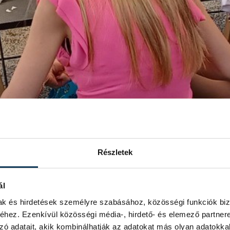
Részletek
ál
mak és hirdetések személyre szabásához, közösségi funkciók biz
hez. Ezenkívül közösségi média-, hirdető- és elemező partner
zó adatait, akik kombinálhatják az adatokat más olyan adatokka