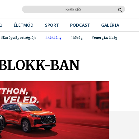
Ű
ÉLETMÓD
SPORT
PODCAST
GALÉRIA
#Európa Sportrégiója
#kék fény
#hőség
#energiaválság
 BLOKK-BAN