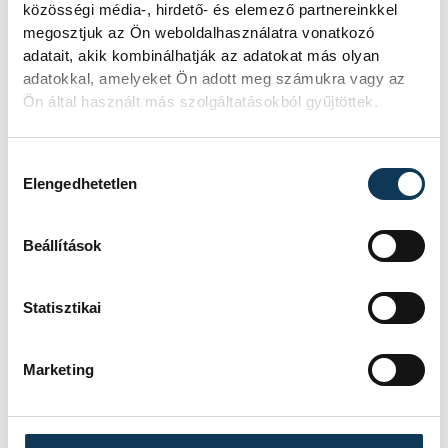
közösségi média-, hirdető- és elemező partnereinkkel
Rába Dániel és Varga Donát a
megosztjuk az Ön weboldalhasználatra vonatkozó
selejtezőben kiesett.
adatait, akik kombinálhatják az adatokat más olyan
adatokkal, amelyeket Ön adott meg számukra vagy az
Ön által használt más szolgáltatásokból gyűjtöttek.
Nyitókép: Halász Bence a férfi
Hozzájárulás kiválasztása
kalapácsvetés döntőjében a budapesti
Elengedhetetlen
atlétikai világbajnokságon a Nemzeti
Atlétikai Központban 2023. augusztus 20-
Beállítások
án. MTI/Illyés Tibor
Statisztikai
sport
ország-világ
atlétika
Marketing
kalapácsvetés
Halász Bence