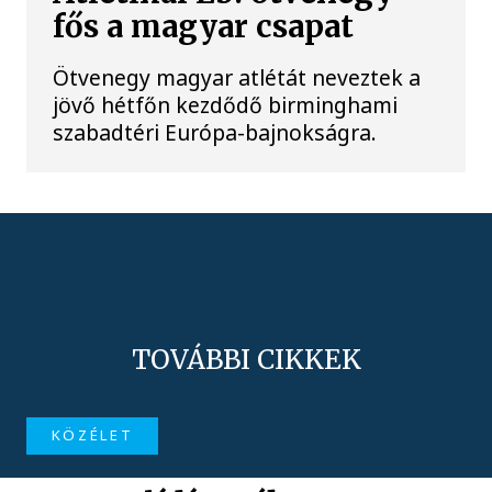
fős a magyar csapat
Ötvenegy magyar atlétát neveztek a
jövő hétfőn kezdődő birminghami
szabadtéri Európa-bajnokságra.
TOVÁBBI CIKKEK
KÖZÉLET