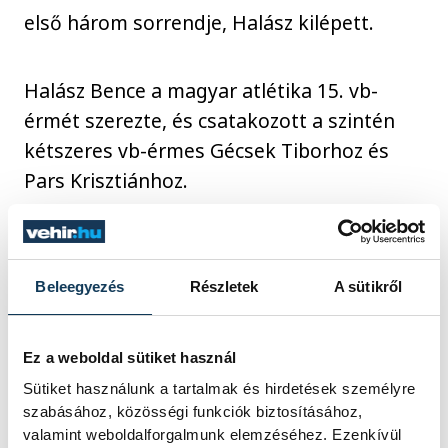
első három sorrendje, Halász kilépett.
Halász Bence a magyar atlétika 15. vb-
érmét szerezte, és csatakozott a szintén
kétszeres vb-érmes Gécsek Tiborhoz és
Pars Krisztiánhoz.
férfi kalapácsvetés,
Beleegyezés
Részletek
A sütikről
világbajnok:
Ethan Katzberg (Kanada) 81,25
m
Ez a weboldal sütiket használ
2. Wojciech Nowicki
Sütiket használunk a tartalmak és hirdetések személyre
(Lengyelország) 81,02
szabásához, közösségi funkciók biztosításához,
valamint weboldalforgalmunk elemzéséhez. Ezenkívül
3. HALÁSZ BENCE 80,82