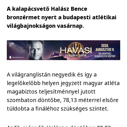
A kalapácsvető Halász Bence
bronzérmet nyert a budapesti atlétikai
világbajnokságon vasárnap.
A világranglistán negyedik és így a
legelőkelőbb helyen jegyzett magyar atléta
magabiztos teljesítménnyel jutott
szombaton döntőbe, 78,13 méterrel elsőre
túldobta a fináléhoz szükséges szintet.