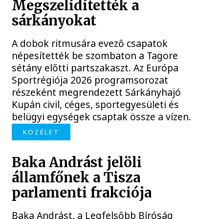
Megszelídítették a
sárkányokat
A dobok ritmusára evező csapatok
népesítették be szombaton a Tagore
sétány előtti partszakaszt. Az Európa
Sportrégiója 2026 programsorozat
részeként megrendezett Sárkányhajó
Kupán civil, céges, sportegyesületi és
belügyi egységek csaptak össze a vízen.
KÖZÉLET
Baka Andrást jelöli
államfőnek a Tisza
parlamenti frakciója
Baka Andrást, a Legfelsőbb Bíróság