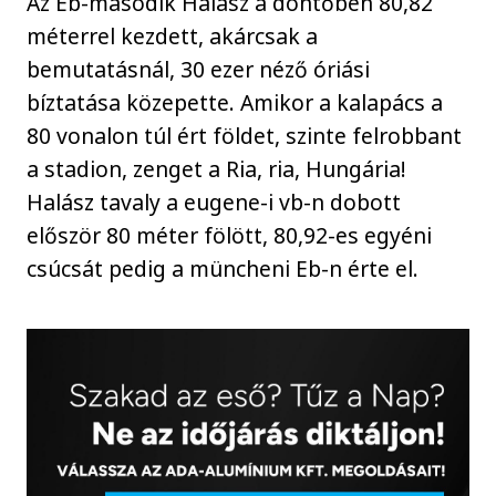
Az Eb-második Halász a döntőben 80,82
méterrel kezdett, akárcsak a
bemutatásnál, 30 ezer néző óriási
bíztatása közepette. Amikor a kalapács a
80 vonalon túl ért földet, szinte felrobbant
a stadion, zenget a Ria, ria, Hungária!
Halász tavaly a eugene-i vb-n dobott
először 80 méter fölött, 80,92-es egyéni
csúcsát pedig a müncheni Eb-n érte el.