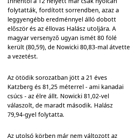
Innentől a 12 helyett már csak nyolcan
folytatták, fordított sorrendben, azaz a
leggyengébb eredménnyel álló dobott
először és az éllovas Halász utoljára. A
magyar versenyző ugyan ismét 80 fölé
került (80,59), de Nowicki 80,83-mal átvette
a vezetést.
Az ötödik sorozatban jött a 21 éves
Katzberg és 81,25 méterrel - ami kanadai
csúcs - az élre állt. Nowicki 81,02-vel
válaszolt, de maradt második. Halász
79,94-gyel folytatta.
Az utolsó körben már nem változott az