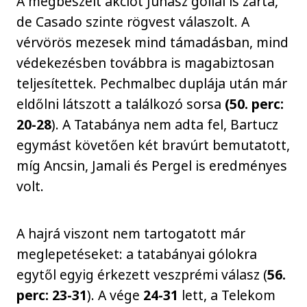
A megbeszélt akciót Juhász góllal is zárta,
de Casado szinte rögvest válaszolt. A
vérvörös mezesek mind támadásban, mind
védekezésben továbbra is magabiztosan
teljesítettek. Pechmalbec duplája után már
eldőlni látszott a találkozó sorsa
(50. perc:
20-28
). A Tatabánya nem adta fel, Bartucz
egymást követően két bravúrt bemutatott,
míg Ancsin, Jamali és Pergel is eredményes
volt.
A hajrá viszont nem tartogatott már
meglepetéseket: a tatabányai gólokra
egytől egyig érkezett veszprémi válasz (
56.
perc: 23-31
). A vége
24-31
lett, a Telekom