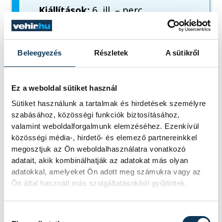
Kiállítások:
6, ill. – perc
Hétméteresek:
3/1, ill. 4/3
Beleegyezés
Részletek
A sütikről
További eredmények:
Fejér-B.Á.L. Veszprém–HSA NEKA 25-29
Ez a weboldal sütiket használ
(15-13)
Sütiket használunk a tartalmak és hirdetések személyre
Balatonfüredi KSE–Dabas KC 31-30 (16-14)
szabásához, közösségi funkciók biztosításához,
Csurgói KK–QHB Eger 35-26 (18-11)
valamint weboldalforgalmunk elemzéséhez. Ezenkívül
közösségi média-, hirdető- és elemező partnereinkkel
HE-DO B.Braun Gyöngyös–PLER-Budapest
megosztjuk az Ön weboldalhasználatra vonatkozó
32-27 (18-15)
adatait, akik kombinálhatják az adatokat más olyan
Carbonex-Komló–CYEB-Budakalász 22-24
adatokkal, amelyeket Ön adott meg számukra vagy az
Ön által használt más szolgáltatásokból gyűjtöttek.
(10-11)
Hozzájárulás kiválasztása