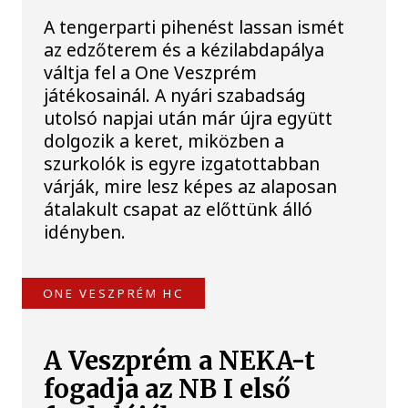
A tengerparti pihenést lassan ismét
az edzőterem és a kézilabdapálya
váltja fel a One Veszprém
játékosainál. A nyári szabadság
utolsó napjai után már újra együtt
dolgozik a keret, miközben a
szurkolók is egyre izgatottabban
várják, mire lesz képes az alaposan
átalakult csapat az előttünk álló
idényben.
ONE VESZPRÉM HC
A Veszprém a NEKA-t
fogadja az NB I első