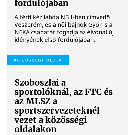
fordulójában
A férfi kézilabda NB I-ben címvédő
Veszprém, és a női bajnok Győr is a
NEKA csapatát fogadja az élvonal új
idényének első fordulójában.
KÖZÖSSÉGI MÉDIA
Szoboszlai a
sportolóknál, az FTC és
az MLSZ a
sportszervezeteknél
vezet a közösségi
oldalakon