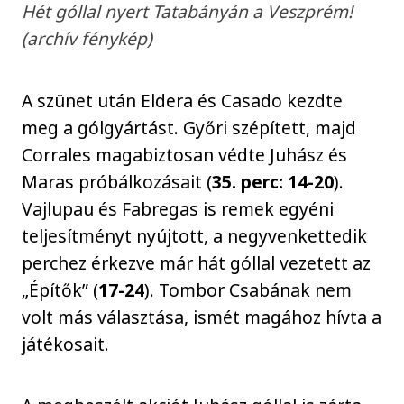
Hét góllal nyert Tatabányán a Veszprém!
(archív fénykép)
A szünet után Eldera és Casado kezdte
meg a gólgyártást. Győri szépített, majd
Corrales magabiztosan védte Juhász és
Maras próbálkozásait (
35. perc: 14-20
).
Vajlupau és Fabregas is remek egyéni
teljesítményt nyújtott, a negyvenkettedik
perchez érkezve már hát góllal vezetett az
„Építők” (
17-24
). Tombor Csabának nem
volt más választása, ismét magához hívta a
játékosait.