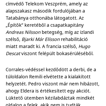
címvédő Telekom Veszprém, amely az
alapszakasz második fordulójában a
Tatabánya otthonába látogatott. Az
„Építők” keretéből a csapatkapitány
Andreas Nilsson
betegség, míg az izlandi
szélső,
Bjarki Már Elísson
rehabilitáció
miatt maradt ki. A francia szélső,
Hugo
Descat
viszont felépült bokasérüléséből.
Corrales-védéssel kezdődött a derbi, de a
túloldalon Remili elvétette a kialakított
helyzetét. Pedro viszont már nem hibázott,
ahogy Eldera is értékesített egy akciót.
Lüktető ütemben kézilabdáztak mindkét
oldalon a felek, akik nem is tudták