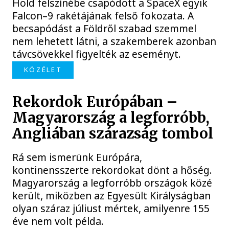
Hold felszínébe csapódott a SpaceX egyik
Falcon–9 rakétájának felső fokozata. A
becsapódást a Földről szabad szemmel
nem lehetett látni, a szakemberek azonban
távcsövekkel figyelték az eseményt.
KÖZÉLET
Rekordok Európában –
Magyarország a legforróbb,
Angliában szárazság tombol
Rá sem ismerünk Európára,
kontinensszerte rekordokat dönt a hőség.
Magyarország a legforróbb országok közé
került, miközben az Egyesült Királyságban
olyan száraz júliust mértek, amilyenre 155
éve nem volt példa.