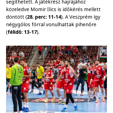
segíthetett. A játékrész hajrájához
közeledve Momir Ilics is időkérés mellett
döntött (
28. perc: 11-14
). A Veszprém így
négygólos fórral vonulhattak pihenőre
(
félidő: 13-17
).