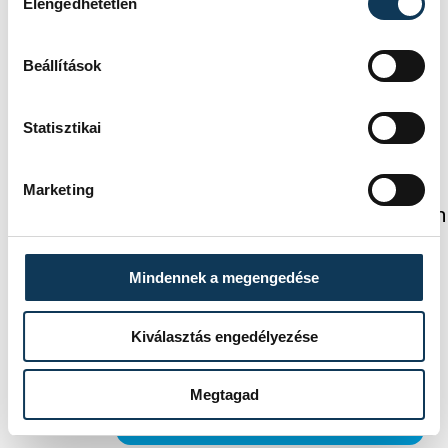
Elengedhetetlen
sport
kézilabda
One Veszprém HC
férfi kézilabda NB I
Beállítások
Statisztikai
SZERZŐ
FOTÓS
Marketing
Simon
Baumann
Dániel
Béla
Mindennek a megengedése
Kiválasztás engedélyezése
Események
Megtagad
KORÁBBI ESEMÉNYEK BETÖLTÉSE