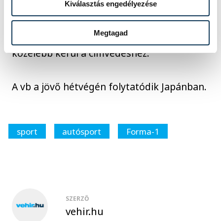
Kiválasztás engedélyezése
"örökölte meg". Verstappen a végére
feljött ötödiknek, így változatlanul nagy
Megtagad
előnnyel vezet az összetettben és egyre
közelebb kerül a címvédéshez.
A vb a jövő hétvégén folytatódik Japánban.
sport
autósport
Forma-1
SZERZŐ
vehir.hu