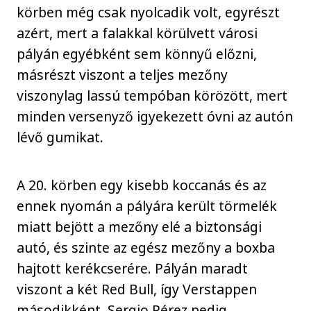
körben még csak nyolcadik volt, egyrészt
azért, mert a falakkal körülvett városi
pályán egyébként sem könnyű előzni,
másrészt viszont a teljes mezőny
viszonylag lassú tempóban körözött, mert
minden versenyző igyekezett óvni az autón
lévő gumikat.
A 20. körben egy kisebb koccanás és az
ennek nyomán a pályára került törmelék
miatt bejött a mezőny elé a biztonsági
autó, és szinte az egész mezőny a boxba
hajtott kerékcserére. Pályán maradt
viszont a két Red Bull, így Verstappen
másodikként, Sergio Pérez pedig