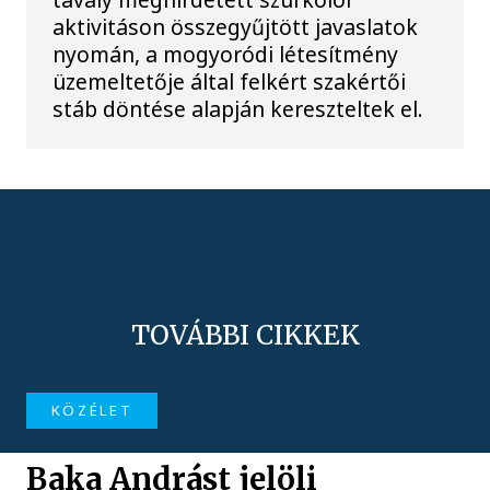
aktivitáson összegyűjtött javaslatok
nyomán, a mogyoródi létesítmény
üzemeltetője által felkért szakértői
stáb döntése alapján kereszteltek el.
TOVÁBBI CIKKEK
KÖZÉLET
Baka Andrást jelöli