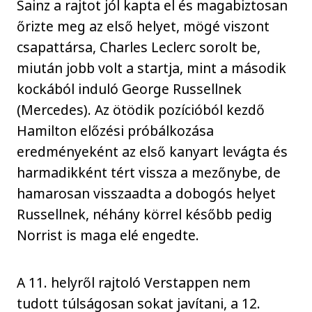
Sainz a rajtot jól kapta el és magabiztosan
őrizte meg az első helyet, mögé viszont
csapattársa, Charles Leclerc sorolt be,
miután jobb volt a startja, mint a második
kockából induló George Russellnek
(Mercedes). Az ötödik pozícióból kezdő
Hamilton előzési próbálkozása
eredményeként az első kanyart levágta és
harmadikként tért vissza a mezőnybe, de
hamarosan visszaadta a dobogós helyet
Russellnek, néhány körrel később pedig
Norrist is maga elé engedte.
A 11. helyről rajtoló Verstappen nem
tudott túlságosan sokat javítani, a 12.