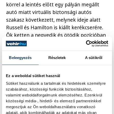
körrel a leintés előtt egy pályán megállt
autó miatt virtuális biztonsági autós
szakasz következett, melynek ideje alatt
Russell és Hamilton is kiállt kerékcserére.
Ők ketten a negyedik és ötödik pozícióban
tértek vissza a pályára, ekkor változatlanul
Sainz vezetett, Norris második, Leclerc
pedig harmadik volt.
Beleegyezés
Részletek
A sütikről
A hajrában a gumielőnyben lévő Russell és
Ez a weboldal sütiket használ
Hamilton utolérte Leclerc-t, s egy kör alatt
Sütiket használunk a tartalmak és hirdetések személyre
szabásához, közösségi funkciók biztosításához,
mindketten megelőzték a monacóit.
valamint weboldalforgalmunk elemzéséhez. Ezenkívül
Közben az élen Norris egyre közelebb
közösségi média-, hirdető- és elemező partnereinkkel
került Sainzhoz, a McLaren brit
megosztjuk az Ön weboldalhasználatra vonatkozó
versenyzőjét pedig Russell próbálta minél
adatait, akik kombinálhatják az adatokat más olyan