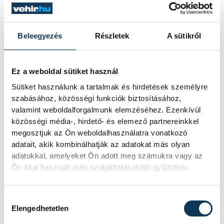
Veszprém ezen rejtett ütőere egykor
a kézművesek hangos, izzadságszagú
világa volt. Szinte hallani a
Beleegyezés
Részletek
A sütikről
suszternagybőgő puffanását, a pékek
kemencéjének ropogását, és ha elég
mélyet szippantunk a Séd-völgyi
Ez a weboldal sütiket használ
levegőből, talán még az indigó fanyar
Sütiket használunk a tartalmak és hirdetések személyre
illatát is érezzük, amelyek a kékfestő
szabásához, közösségi funkciók biztosításához,
műhelyekből áradtak ki. Most ezt a
valamint weboldalforgalmunk elemzéséhez. Ezenkívül
mesterséget mutatjuk be, akiknek a
közösségi média-, hirdető- és elemező partnereinkkel
nevét egy utca is őrzi.
megosztjuk az Ön weboldalhasználatra vonatkozó
adatait, akik kombinálhatják az adatokat más olyan
adatokkal, amelyeket Ön adott meg számukra vagy az
Ön által használt más szolgáltatásokból gyűjtöttek.
BOR
Hozzájárulás kiválasztása
Mégis mi a közös a jazz-
Elengedhetetlen
ben és a borokban?