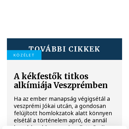
TOVÁBBI CIKKEK
KÖZÉLET
A kékfestők titkos
alkímiája Veszprémben
Ha az ember manapság végigsétál a
veszprémi Jókai utcán, a gondosan
felújított homlokzatok alatt könnyen
elsétál a történelem apró, de annál
beszédesebb nyomai mellett. Pedig