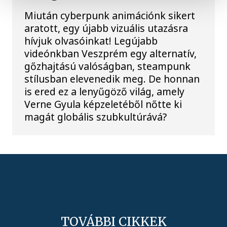
Miután cyberpunk animációnk sikert
aratott, egy újabb vizuális utazásra
hívjuk olvasóinkat! Legújabb
videónkban Veszprém egy alternatív,
gőzhajtású valóságban, steampunk
stílusban elevenedik meg. De honnan
is ered ez a lenyűgöző világ, amely
Verne Gyula képzeletéből nőtte ki
magát globális szubkultúrává?
TOVÁBBI CIKKEK