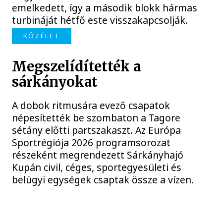
emelkedett, így a második blokk hármas
turbináját hétfő este visszakapcsolják.
KÖZÉLET
Megszelídítették a
sárkányokat
A dobok ritmusára evező csapatok
népesítették be szombaton a Tagore
sétány előtti partszakaszt. Az Európa
Sportrégiója 2026 programsorozat
részeként megrendezett Sárkányhajó
Kupán civil, céges, sportegyesületi és
belügyi egységek csaptak össze a vízen.