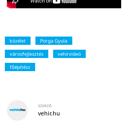
közélet
Porga Gyula
városfejlesztés
vehirvideó
főépítész
SZERZŐ
vehir.hu