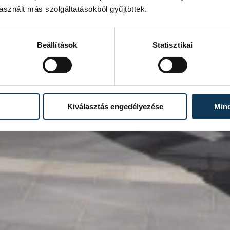
sznált más szolgáltatásokból gyűjtöttek.
Beállítások
Statisztikai
Kiválasztás engedélyezése
Min