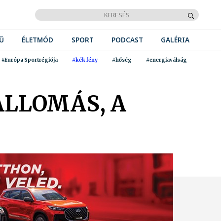
Ű
ÉLETMÓD
SPORT
PODCAST
GALÉRIA
#Európa Sportrégiója
#kék fény
#hőség
#energiaválság
ÁLLOMÁS, A