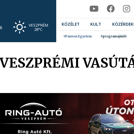
KÖZÉLET
KULT
KÖZÉRDEK
VESZPRÉM
8.
28°C
#Pannon Egyetem
#programajánló
J VESZPRÉMI VASÚT