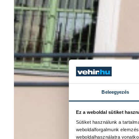
Beleegyezés
Ez a weboldal sütiket haszn
Sütiket használunk a tartal
weboldalforgalmunk elemzésé
weboldalhasználatra vonatko