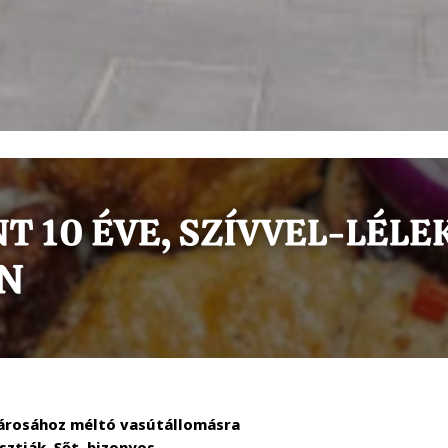
ővárosához méltó vasútállomásra
sztják. Sőt, bizonyos