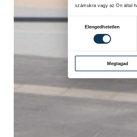
számukra vagy az Ön által ha
Hozzájárulás kiválasztása
Elengedhetetlen
Megtagad