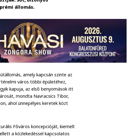
zprémi állomás.
útállomás, amely kapcsán szinte az
rténelmi város többi épületéhez,
egyik kapuja, az első benyomások itt
 városát, mondta Navracsics Tibor,
áson, ahol ünnepélyes keretek közt
turális Főváros koncepcióját, kiemelt
llett a közlekedéssel kapcsolatos