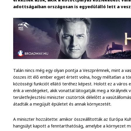
adottságaiban országosan is egyedülálló lett a ves
Talán nincs még egy olyan pontja a Veszprémnek, mint a vas
összes itt élő ember egyet értett volna, hogy méltatlan a tö
közösségi funkciót ellátó teréhez képest. Holott ez a város 
érik a vendégeket, akik vonattal látogatják meg a Királynék
területfejlesztési miniszter csütörtök délelőtt a vasútállom
átadták a megújult épületet és annak környezetét.
A miniszter hozzátette: amikor összeállították az Európa Kul
hangsúlyt kapott a fenntarthatóság, amelybe a környezet me