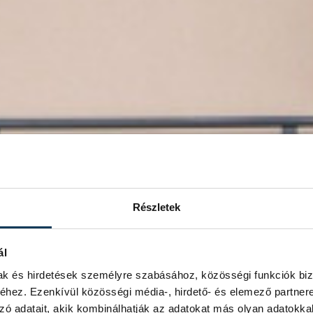
Részletek
ál
mak és hirdetések személyre szabásához, közösségi funkciók biz
hez. Ezenkívül közösségi média-, hirdető- és elemező partner
zó adatait, akik kombinálhatják az adatokat más olyan adatokka