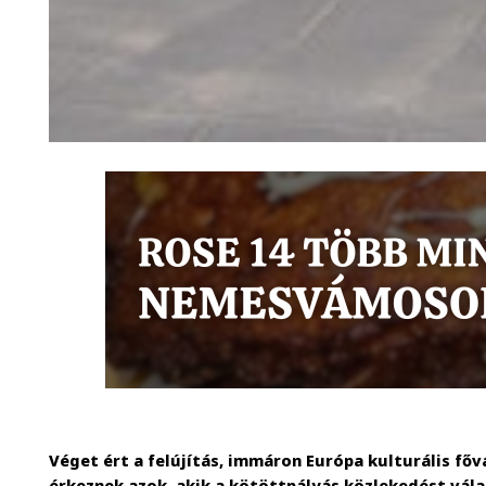
Véget ért a felújítás, immáron Európa kulturális f
érkeznek azok, akik a kötöttpályás közlekedést vála