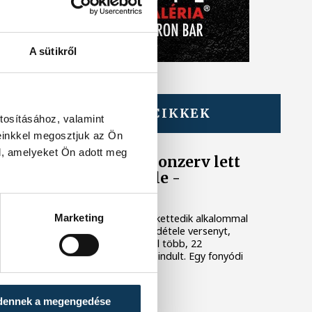
A sütikről
TOVÁBBI CIKKEK
tosításához, valamint
BALATON
einkkel megosztjuk az Ön
l, amelyeket Ön adott meg
Egy furcsa halkonzerv lett
az Év Strandétele -
mutatjuk!
Marketing
A Balatoni Kör idén tizenkettedik alkalommal
hirdette meg az év strandétele versenyt,
amelyre minden eddiginél több, 22
vendéglátóhely 44 étellel indult. Egy fonyódi
hely nyert...
dennek a megengedése
KÖZÉLET