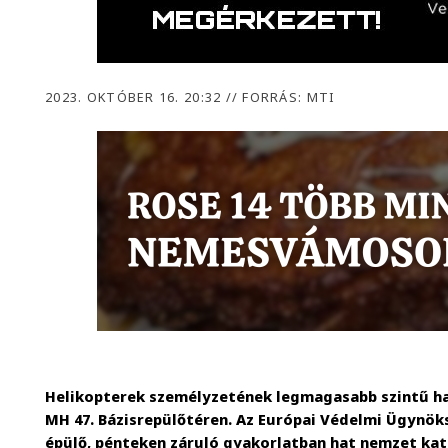
2023. OKTÓBER 16. 20:32
//
FORRÁS: MTI
Helikopterek személyzetének legmagasabb szintű har
MH 47. Bázisrepülőtéren. Az Európai Védelmi Ügynök
épülő, pénteken záruló gyakorlatban hat nemzet kat