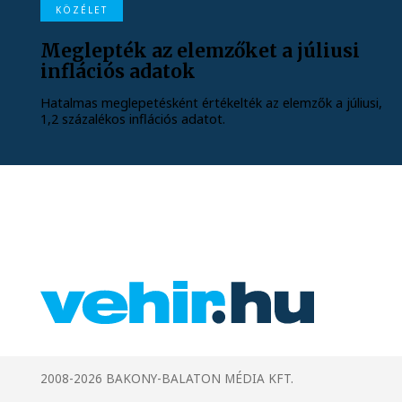
KÖZÉLET
Meglepték az elemzőket a júliusi
inflációs adatok
Hatalmas meglepetésként értékelték az elemzők a júliusi,
1,2 százalékos inflációs adatot.
2008-2026 BAKONY-BALATON MÉDIA KFT.