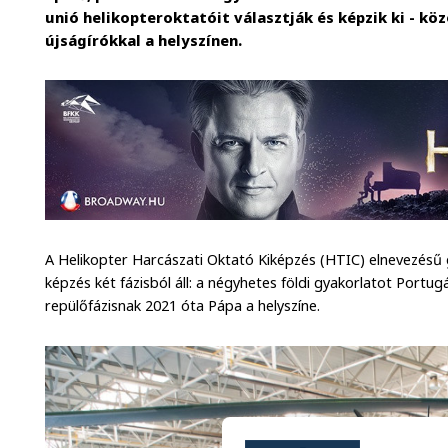
unió helikopteroktatóit választják és képzik ki - kö
újságírókkal a helyszínen.
A Helikopter Harcászati Oktató Kiképzés (HTIC) elnevezésű
képzés két fázisból áll: a négyhetes földi gyakorlatot Portu
repülőfázisnak 2021 óta Pápa a helyszíne.