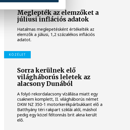
Meglepték az elemzőket a
júliusi inflációs adatok
Hatalmas meglepetésként értékelték az
elemzők a júliusi, 1,2 százalékos inflációs
adatot.
KÖZÉLET
Sorra kerülnek elő
világháborús leletek az
alacsony Dunából
A folyó rekordalacsony vízállása miatt egy
csaknem komplett, II. világháborús német
DKW NZ 350-1 motorkerékpárbukkant elő a
Batthyány téri rakpart sziklái alól, máshol
pedig egy közel féltonnás brit akna került
elő.