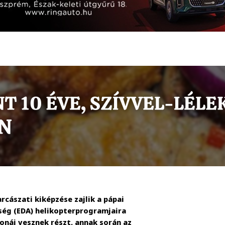
cászati kiképzése zajlik a pápai
ség (EDA) helikopterprogramjaira
onái vesznek részt, annak során az