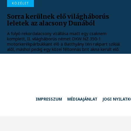
KÖZÉLET
Sorra kerülnek elő világháborús
leletek az alacsony Dunából
A folyó rekordalacsony vízállása miatt egy csaknem
komplett, II. világháborús német DKW NZ 350-1
motorkerékpárbukkant elő a Batthyány téri rakpart sziklái
alól, máshol pedig egy közel féltonnás brit akna került elő.
IMPRESSZUM
MÉDIAAJÁNLAT
JOGI NYILAT