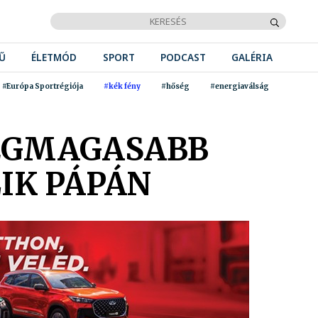
Ű
ÉLETMÓD
SPORT
PODCAST
GALÉRIA
#Európa Sportrégiója
#kék fény
#hőség
#energiaválság
LEGMAGASABB
LIK PÁPÁN