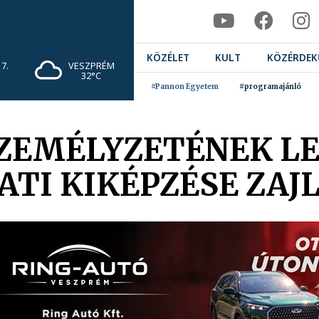
KÖZÉLET
KULT
KÖZÉRDEK
7.
VESZPRÉM
32°C
#Pannon Egyetem
#programajánló
SZEMÉLYZETÉNEK 
TI KIKÉPZÉSE ZAJ