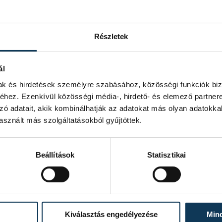
Részletek
ál
mak és hirdetések személyre szabásához, közösségi funkciók biz
hez. Ezenkívül közösségi média-, hirdető- és elemező partner
zó adatait, akik kombinálhatják az adatokat más olyan adatokka
sznált más szolgáltatásokból gyűjtöttek.
Beállítások
Statisztikai
Kiválasztás engedélyezése
Min