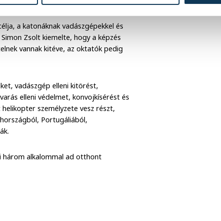
rizsán Csaba
célja, a katonáknak vadászgépekkel és
. Simon Zsolt kiemelte, hogy a képzés
telnek vannak kitéve, az oktatók pedig
et, vadászgép elleni kitörést,
varás elleni védelmet, konvojkísérést és
 helikopter személyzete vesz részt,
hországból, Portugáliából,
ák.
bi három alkalommal ad otthont