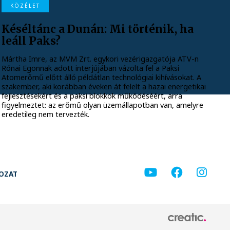
KÖZÉLET
Késéltánc a Dunán: Mi történik, ha
leáll Paks?
Mártha Imre, az MVM Zrt. egykori vezérigazgatója ATV-n
Rónai Egonnak adott interjújában vázolta fel a Paksi
Atomerőmű előtt álló példátlan technológiai kihívásokat. A
szakember, aki korábban éveken át felelt a hazai energetikai
fejlesztésekért és a paksi blokkok működéséért, arra
figyelmeztet: az erőmű olyan üzemállapotban van, amelyre
eredetileg nem tervezték.
KOZAT