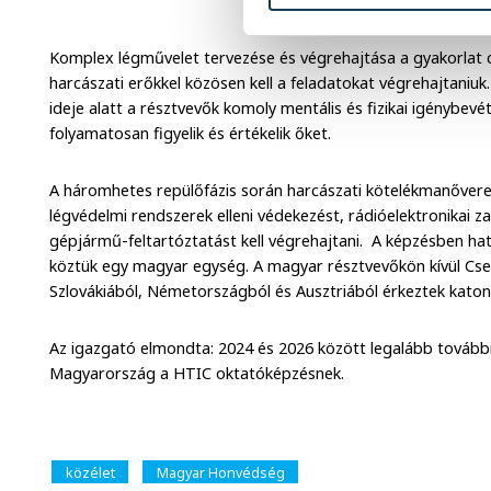
Fotó: MTI/K
Komplex légművelet tervezése és végrehajtása a gyakorlat 
harcászati erőkkel közösen kell a feladatokat végrehajtaniuk
ideje alatt a résztvevők komoly mentális és fizikai igénybevé
folyamatosan figyelik és értékelik őket.
A háromhetes repülőfázis során harcászati kötelékmanőverek
légvédelmi rendszerek elleni védekezést, rádióelektronikai za
gépjármű-feltartóztatást kell végrehajtani. A képzésben hat
köztük egy magyar egység. A magyar résztvevőkön kívül Cse
Szlovákiából, Németországból és Ausztriából érkeztek katon
Az igazgató elmondta: 2024 és 2026 között legalább továb
Magyarország a HTIC oktatóképzésnek.
közélet
Magyar Honvédség