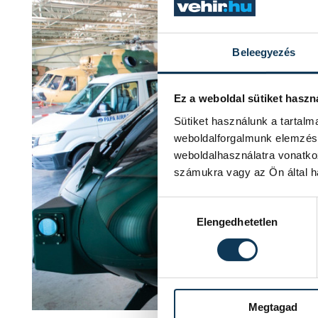
Beleegyezés
Ez a weboldal sütiket haszn
Sütiket használunk a tartal
weboldalforgalmunk elemzésé
weboldalhasználatra vonatko
számukra vagy az Ön által ha
Hozzájárulás kiválasztása
Elengedhetetlen
Megtagad