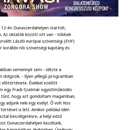
 12-én Dunaszerdahelyen startolt,
. Az oktatók között ott van - többek
orváth László európai szövetségi (EHF)
r korábbi női szövetségi kapitány és
abban semennyit sem - idézte a
 dolgozik. - Ilyen jellegű programban
 előtörténete. Évekkel ezelőtt
elém egy Fradi-Szatmár együttműködés
ek tűnt, hogy azt gondoltam magamban,
y adjunk neki egy esélyt. Ő volt Kiss
örténet is lett. Amikor például idén
tal beszélgetésre, a helyi edző
Most Dunaszerdahelyen kezdtünk,
dias hangulatban, légkörben. Úgyhogy