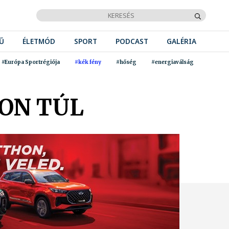
Ű
ÉLETMÓD
SPORT
PODCAST
GALÉRIA
#Európa Sportrégiója
#kék fény
#hőség
#energiaválság
ON TÚL