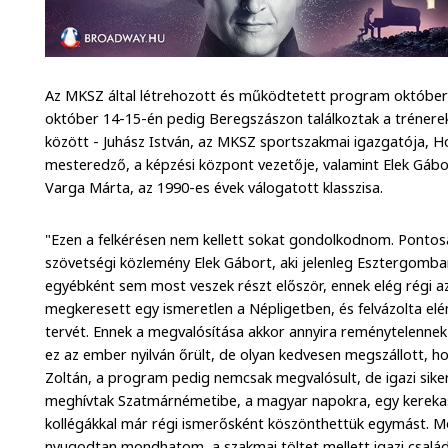
Az MKSZ által létrehozott és működtetett program október
október 14-15-én pedig Beregszászon találkoztak a trénerek
között - Juhász István, az MKSZ sportszakmai igazgatója, H
mesteredző, a képzési központ vezetője, valamint Elek Gábo
Varga Márta, az 1990-es évek válogatott klasszisa.
"Ezen a felkérésen nem kellett sokat gondolkodnom. Pontos
szövetségi közlemény Elek Gábort, aki jelenleg Esztergomban
egyébként sem most veszek részt először, ennek elég régi az
megkeresett egy ismeretlen a Népligetben, és felvázolta 
tervét. Ennek a megvalósítása akkor annyira reménytelenn
ez az ember nyilván őrült, de olyan kedvesen megszállott, hog
Zoltán, a program pedig nemcsak megvalósult, de igazi sikert
meghívtak Szatmárnémetibe, a magyar napokra, egy kerekasz
kollégákkal már régi ismerősként köszönthettük egymást. 
nyugodtan mondhatom, a szakmai töltet mellett igazi csalá