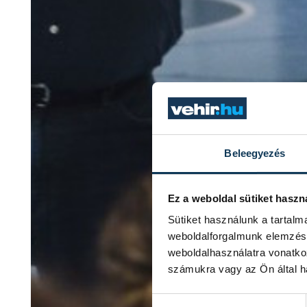
Beleegyezés
Ez a weboldal sütiket haszn
Sütiket használunk a tartal
weboldalforgalmunk elemzésé
weboldalhasználatra vonatko
számukra vagy az Ön által ha
Hozzájárulás kiválasztása