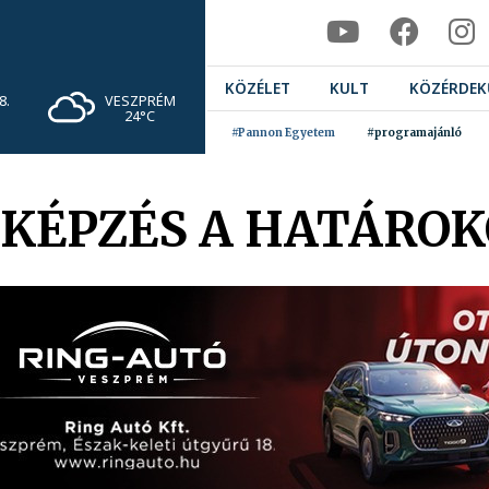
KÖZÉLET
KULT
KÖZÉRDEK
VESZPRÉM
8.
24°C
#Pannon Egyetem
#programajánló
KÉPZÉS A HATÁROK