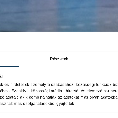
Részletek
ál
mak és hirdetések személyre szabásához, közösségi funkciók biz
hez. Ezenkívül közösségi média-, hirdető- és elemező partner
zó adatait, akik kombinálhatják az adatokat más olyan adatokka
sznált más szolgáltatásokból gyűjtöttek.