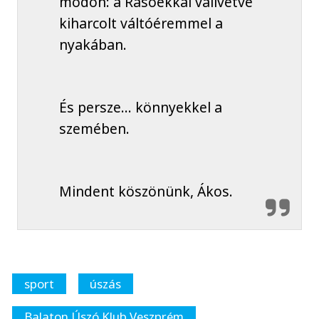
módon: a Rasóékkal vállvetve
kiharcolt váltóéremmel a
nyakában.
És persze… könnyekkel a
szemében.
Mindent köszönünk, Ákos.
sport
úszás
Balaton Úszó Klub Veszprém