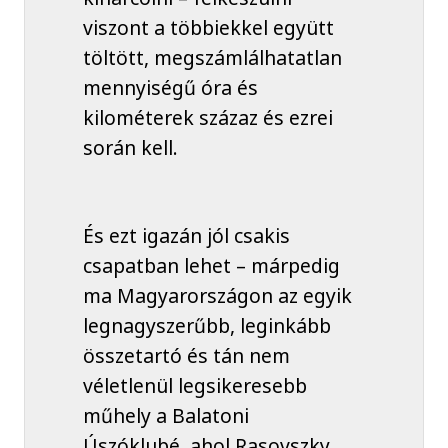
viszont a többiekkel együtt
töltött, megszámlálhatatlan
mennyiségű óra és
kilométerek százaz és ezrei
során kell.
És ezt igazán jól csakis
csapatban lehet – márpedig
ma Magyarországon az egyik
legnagyszerűbb, leginkább
összetartó és tán nem
véletlenül legsikeresebb
műhely a Balatoni
Úszóklubé, ahol Rasovszky