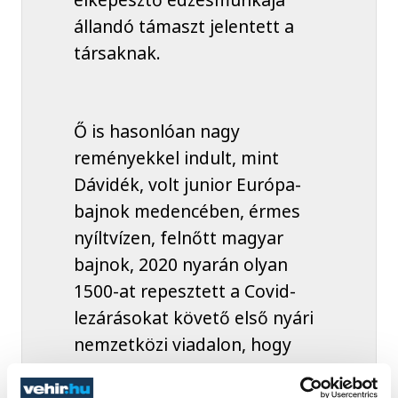
állandó támaszt jelentett a
társaknak.
Ő is hasonlóan nagy
reményekkel indult, mint
Dávidék, volt junior Európa-
bajnok medencében, érmes
nyíltvízen, felnőtt magyar
bajnok, 2020 nyarán olyan
1500-at repesztett a Covid-
lezárásokat követő első nyári
nemzetközi viadalon, hogy
tőle zengett a Margitsziget; a
nagy áttörés azonban