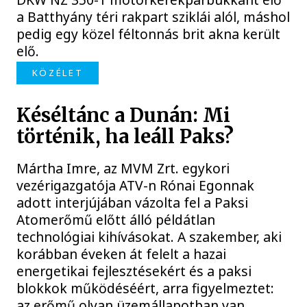
a Batthyány téri rakpart sziklái alól, máshol
pedig egy közel féltonnás brit akna került
elő.
KÖZÉLET
Késéltánc a Dunán: Mi
történik, ha leáll Paks?
Mártha Imre, az MVM Zrt. egykori
vezérigazgatója ATV-n Rónai Egonnak
adott interjújában vázolta fel a Paksi
Atomerőmű előtt álló példátlan
technológiai kihívásokat. A szakember, aki
korábban éveken át felelt a hazai
energetikai fejlesztésekért és a paksi
blokkok működéséért, arra figyelmeztet:
az erőmű olyan üzemállapotban van,