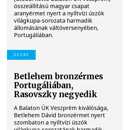
összeállítású magyar csapat
aranyérmet nyert a nyíltvízi úszók
világkupa-sorozata harmadik
állomásának váltóversenyében,
Portugáliában.
ÚSZÁS
Betlehem bronzérmes
Portugáliában,
Rasovszky negyedik
A Balaton ÚK Veszprém kiválósága,
Betlehem Dávid bronzérmet nyert
szombaton a nyíltvízi úszók
világkupa-sorozatának harmadik