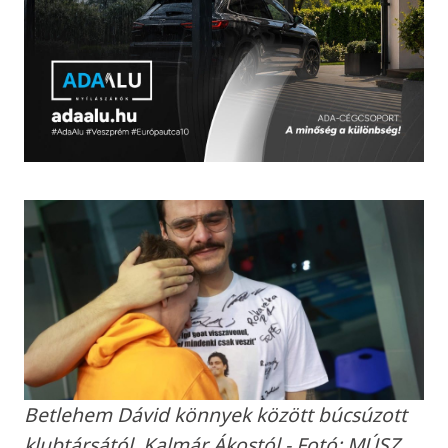
Betlehem Dávid könnyek között búcsúzott
klubtársától, Kalmár Ákostól - Fotó: MÚSZ