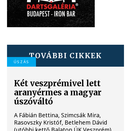
TOVÁBBI CIKKEK
ÚSZÁS
Két veszprémivel lett
aranyérmes a magyar
úszóváltó
A Fábián Bettina, Szimcsák Mira,
Rasovszky Kristóf, Betlehem Dávid
(utóbbi kettő Balaton ÚK Veszprém)