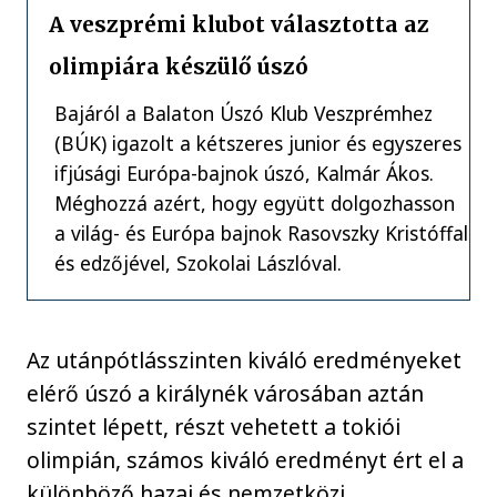
A veszprémi klubot választotta az
olimpiára készülő úszó
Bajáról a Balaton Úszó Klub Veszprémhez
(BÚK) igazolt a kétszeres junior és egyszeres
ifjúsági Európa-bajnok úszó, Kalmár Ákos.
Méghozzá azért, hogy együtt dolgozhasson
a világ- és Európa bajnok Rasovszky Kristóffal
és edzőjével, Szokolai Lászlóval.
Az utánpótlásszinten kiváló eredményeket
elérő úszó a királynék városában aztán
szintet lépett, részt vehetett a tokiói
olimpián, számos kiváló eredményt ért el a
különböző hazai és nemzetközi