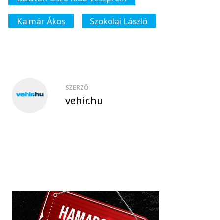
Kalmár Ákos
Szokolai László
SZERZŐ
vehir.hu