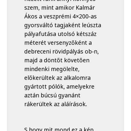
szem, mint amikor Kalmár
Ákos a veszprémi 4×200-as
gyorsváltó tagjaként leúszta
pályafutása utolsó kétszáz
méterét versenyzőként a
debreceni rövidpályás ob-n,
majd a döntőt követően
mindenki megölelte,
előkerültek az alkalomra
gyártott pólók, amelyekre
aztán búcsú gyanánt
rákerültek az aláírások.
S hogy mit mond ez a kép,