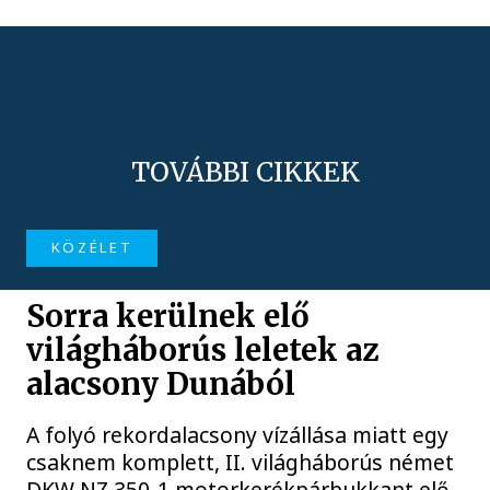
TOVÁBBI CIKKEK
KÖZÉLET
Sorra kerülnek elő
világháborús leletek az
alacsony Dunából
A folyó rekordalacsony vízállása miatt egy
csaknem komplett, II. világháborús német
DKW NZ 350-1 motorkerékpárbukkant elő