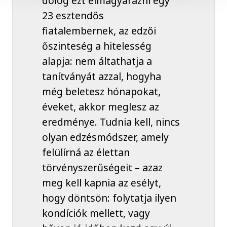
dolog ezt elmagyarázni egy
23 esztendős
fiatalembernek, az edzői
őszinteség a hitelesség
alapja: nem áltathatja a
tanítványát azzal, hogyha
még beletesz hónapokat,
éveket, akkor meglesz az
eredménye. Tudnia kell, nincs
olyan edzésmódszer, amely
felülírná az élettan
törvényszerűségeit – azaz
meg kell kapnia az esélyt,
hogy döntsön: folytatja ilyen
kondíciók mellett, vagy