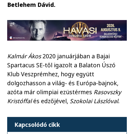
Betlehem Dávid.
Kalmár Ákos
2020 januárjában a Bajai
Spartacus SE-től igazolt a Balaton Úszó
Klub Veszprémhez, hogy együtt
dolgozhasson a világ- és Európa-bajnok,
azóta már olimpiai ezüstérmes
Rasovszky
Kristóffal
és edzőjével,
Szokolai Lászlóval
.
Kapcsolódó cikk