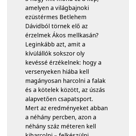
amelyen a világbajnoki
ezüstérmes Betlehem
Dávidból törnek elő az
érzelmek Ákos mellkasán?
Leginkább azt, amit a
kívülállók sokszor oly
kevéssé érzékelnek: hogy a
versenyeken hiába kell
magányosan harcolni a falak
és a kötelek között, az úszás
alapvetően csapatsport.
Mert az eredményeket abban
a néhány percben, azon a
néhány száz méteren kell
kiharcolni – felkészülni