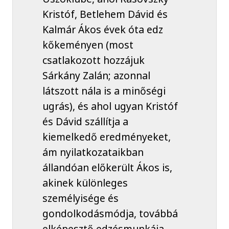
Kristóf, Betlehem Dávid és
Kalmár Ákos évek óta edz
kőkeményen (most
csatlakozott hozzájuk
Sárkány Zalán; azonnal
látszott nála is a minőségi
ugrás), és ahol ugyan Kristóf
és Dávid szállítja a
kiemelkedő eredményeket,
ám nyilatkozataikban
állandóan előkerült Ákos is,
akinek különleges
személyisége és
gondolkodásmódja, továbbá
elképesztő edzésmunkája