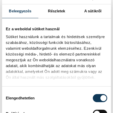
elmaradt a felnőttek között.
Beleegyezés
Részletek
A sütikről
Ennek ellenére szinte végig
teljes odaadással edzett,
adta a tanácsokat
Ez a weboldal sütiket használ
elsősorban a két fiatalnak,
Sütiket használunk a tartalmak és hirdetések személyre
szabásához, közösségi funkciók biztosításához,
Dávidnak és most már
valamint weboldalforgalmunk elemzéséhez. Ezenkívül
Zalánnak, akik ezért rendre a
közösségi média-, hirdető- és elemező partnereinkkel
kamerák előtt hálálkodtak
megosztjuk az Ön weboldalhasználatra vonatkozó
adatait, akik kombinálhatják az adatokat más olyan
neki. Ebből is érzékelhető:
adatokkal, amelyeket Ön adott meg számukra vagy az
Ákos nem egy volt a sok
Ön által használt más szolgáltatásokból gyűjtöttek.
közül.
Hozzájárulás kiválasztása
Elengedhetetlen
Más kérdés, hogy Szokolai
László mester egyre több