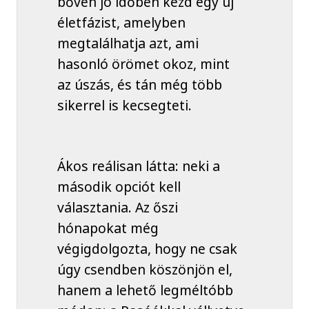
bőven jó időben kezd egy új
életfázist, amelyben
megtalálhatja azt, ami
hasonló örömet okoz, mint
az úszás, és tán még több
sikerrel is kecsegteti.
Ákos reálisan látta: neki a
második opciót kell
választania. Az őszi
hónapokat még
végigdolgozta, hogy ne csak
úgy csendben köszönjön el,
hanem a lehető legméltóbb