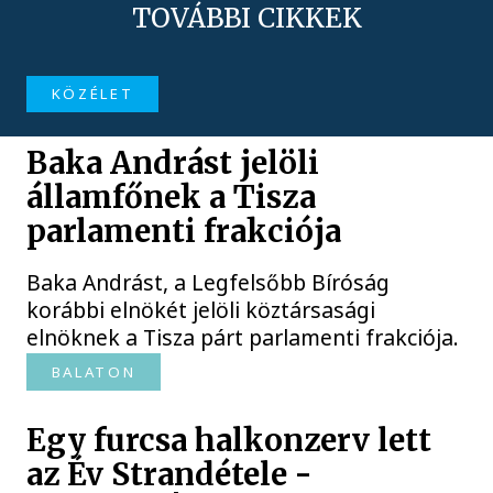
TOVÁBBI CIKKEK
KÖZÉLET
Baka Andrást jelöli
államfőnek a Tisza
parlamenti frakciója
Baka Andrást, a Legfelsőbb Bíróság
korábbi elnökét jelöli köztársasági
elnöknek a Tisza párt parlamenti frakciója.
BALATON
Egy furcsa halkonzerv lett
az Év Strandétele -