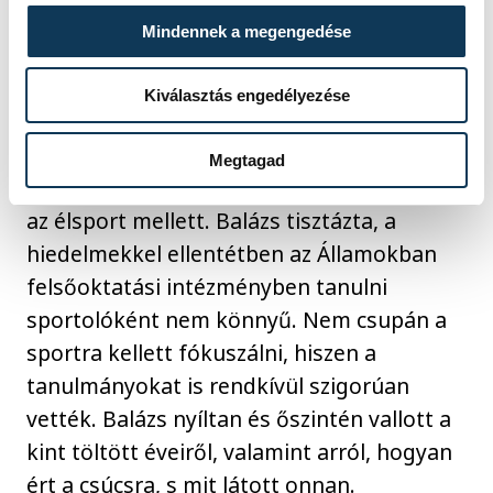
Mindennek a megengedése
És ha már levél, Kiss Balázsnak is volt egy
fontos, bátor írása, amit egyenesen
Kiválasztás engedélyezése
Amerikába címzett, ahol tanulni szeretett
volna. Ez a történet is sikerrel zárult,
Megtagad
elérte, hogy felvegyék, s kint tanulhasson
az élsport mellett. Balázs tisztázta, a
hiedelmekkel ellentétben az Államokban
felsőoktatási intézményben tanulni
sportolóként nem könnyű. Nem csupán a
sportra kellett fókuszálni, hiszen a
tanulmányokat is rendkívül szigorúan
vették. Balázs nyíltan és őszintén vallott a
kint töltött éveiről, valamint arról, hogyan
ért a csúcsra, s mit látott onnan.