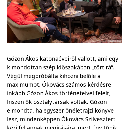
Gózon Ákos katonaéveiről vallott, ami egy
kimondottan szép időszakában „tört rá”.
Végül megpróbálta kihozni belőle a
maximumot. Ókovács számos kérdésre
inkább Gózon Ákos történeteivel felelt,
hiszen ők osztálytársak voltak. Gózon
elmondta, ha egyszer önéletrajzi könyve
lesz, mindenképpen Ókovács Szilvesztert
kéri fel annak megírására, mert úgy tűnik,