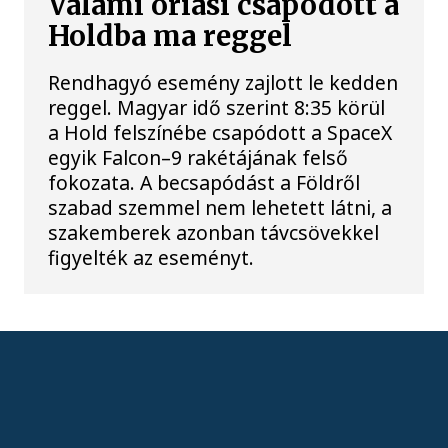
Valami óriási csapódott a
Holdba ma reggel
Rendhagyó esemény zajlott le kedden
reggel. Magyar idő szerint 8:35 körül
a Hold felszínébe csapódott a SpaceX
egyik Falcon–9 rakétájának felső
fokozata. A becsapódást a Földről
szabad szemmel nem lehetett látni, a
szakemberek azonban távcsövekkel
figyelték az eseményt.