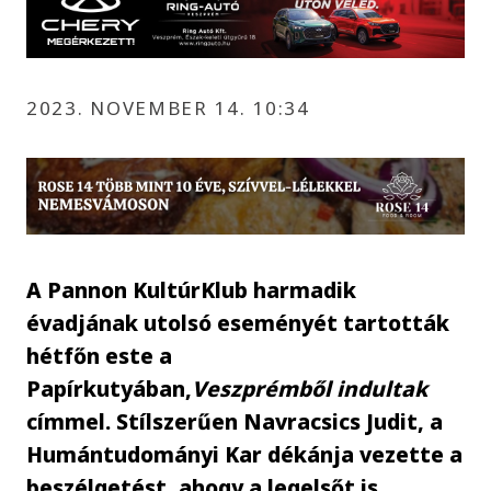
2023. NOVEMBER 14. 10:34
A Pannon KultúrKlub harmadik
évadjának utolsó eseményét tartották
hétfőn este a
Papírkutyában,
Veszprémből indultak
címmel. Stílszerűen Navracsics Judit, a
Humántudományi Kar dékánja vezette a
beszélgetést, ahogy a legelsőt is.