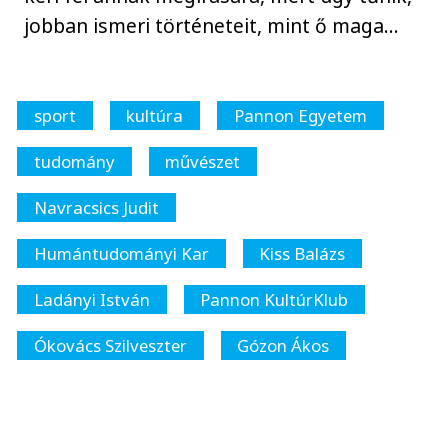
jobban ismeri történeteit, mint ő maga…
sport
kultúra
Pannon Egyetem
tudomány
művészet
Navracsics Judit
Humántudományi Kar
Kiss Balázs
Ladányi István
Pannon KultúrKlub
Ókovács Szilveszter
Gózon Ákos