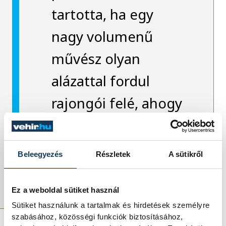
tartotta, ha egy
nagy volumenű
művész olyan
alázattal fordul
rajongói felé, ahogy
a német
operaénekes is
Beleegyezés
Részletek
A sütikről
tette.
Ez a weboldal sütiket használ
Sütiket használunk a tartalmak és hirdetések személyre
szabásához, közösségi funkciók biztosításához,