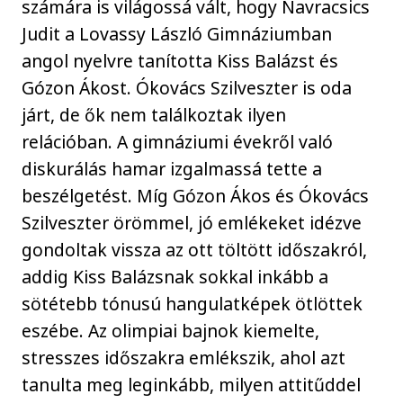
számára is világossá vált, hogy Navracsics
Judit a Lovassy László Gimnáziumban
angol nyelvre tanította Kiss Balázst és
Gózon Ákost. Ókovács Szilveszter is oda
járt, de ők nem találkoztak ilyen
relációban. A gimnáziumi évekről való
diskurálás hamar izgalmassá tette a
beszélgetést. Míg Gózon Ákos és Ókovács
Szilveszter örömmel, jó emlékeket idézve
gondoltak vissza az ott töltött időszakról,
addig Kiss Balázsnak sokkal inkább a
sötétebb tónusú hangulatképek ötlöttek
eszébe. Az olimpiai bajnok kiemelte,
stresszes időszakra emlékszik, ahol azt
tanulta meg leginkább, milyen attitűddel