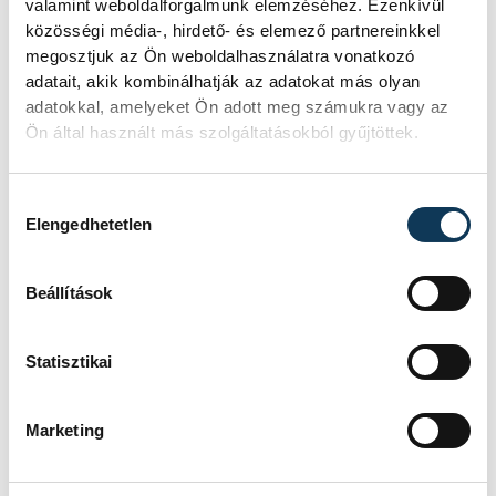
valamint weboldalforgalmunk elemzéséhez. Ezenkívül
közösségi média-, hirdető- és elemező partnereinkkel
Ez a jellegű figyelem, kedvesség sokat
megosztjuk az Ön weboldalhasználatra vonatkozó
adhat egy fiatalnak, ahogy neki is
adatait, akik kombinálhatják az adatokat más olyan
rendkívül meghatározó volt ez a
adatokkal, amelyeket Ön adott meg számukra vagy az
Ön által használt más szolgáltatásokból gyűjtöttek.
levélváltás.
Hozzájárulás kiválasztása
Elengedhetetlen
Beállítások
Statisztikai
Marketing