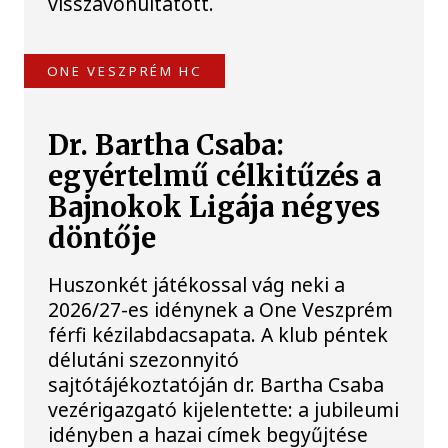
visszavonultatott.
ONE VESZPRÉM HC
Dr. Bartha Csaba:
egyértelmű célkitűzés a
Bajnokok Ligája négyes
döntője
Huszonkét játékossal vág neki a
2026/27-es idénynek a One Veszprém
férfi kézilabdacsapata. A klub péntek
délutáni szezonnyitó
sajtótájékoztatóján dr. Bartha Csaba
vezérigazgató kijelentette: a jubileumi
idényben a hazai címek begyűjtése