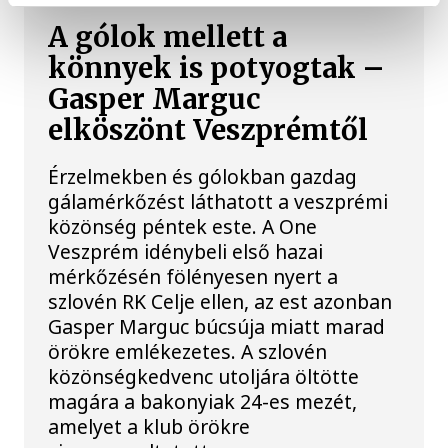
A gólok mellett a
könnyek is potyogtak –
Gasper Marguc
elköszönt Veszprémtől
Érzelmekben és gólokban gazdag
gálamérkőzést láthatott a veszprémi
közönség péntek este. A One
Veszprém idénybeli első hazai
mérkőzésén fölényesen nyert a
szlovén RK Celje ellen, az est azonban
Gasper Marguc búcsúja miatt marad
örökre emlékezetes. A szlovén
közönségkedvenc utoljára öltötte
magára a bakonyiak 24-es mezét,
amelyet a klub örökre