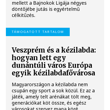
mellett a Bajnokok Ligája négyes
döntőjébe jutás is egyértelmű
célkitűzés.
TÁMOGATOTT TARTALOM
Veszprém és a kézilabda:
hogyan lett egy
dunántúli város Európa
egyik kézilabdafővárosa
Magyarországon a kézilabda nem
csupán egy sport a sok közül. Ez az a
játék, amely telt arénákat tölt meg,
generációkat köt össze, és egész
városokat szervez maga köré.