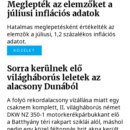
Meglepték az elemzőket a
júliusi inflációs adatok
Hatalmas meglepetésként értékelték az
elemzők a júliusi, 1,2 százalékos inflációs
adatot.
KÖZÉLET
Sorra kerülnek elő
világháborús leletek az
alacsony Dunából
A folyó rekordalacsony vízállása miatt egy
csaknem komplett, II. világháborús német
DKW NZ 350-1 motorkerékpárbukkant elő
a Batthyány téri rakpart sziklái alól, máshol
pedig egy közel féltonnás brit akna került