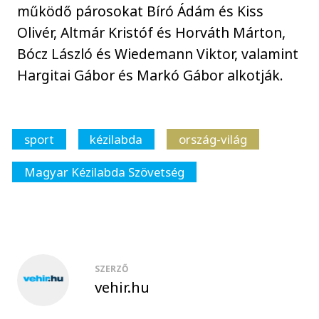
működő párosokat Bíró Ádám és Kiss
Olivér, Altmár Kristóf és Horváth Márton,
Bócz László és Wiedemann Viktor, valamint
Hargitai Gábor és Markó Gábor alkotják.
sport
kézilabda
ország-világ
Magyar Kézilabda Szövetség
SZERZŐ
vehir.hu