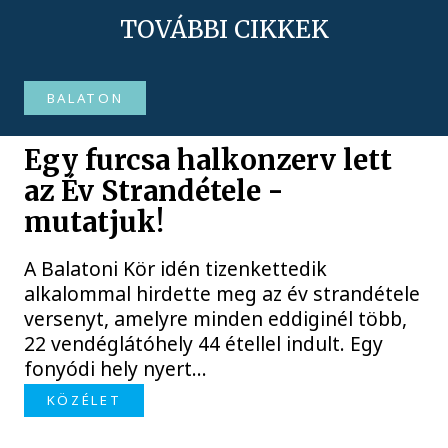
TOVÁBBI CIKKEK
BALATON
Egy furcsa halkonzerv lett
az Év Strandétele -
mutatjuk!
A Balatoni Kör idén tizenkettedik
alkalommal hirdette meg az év strandétele
versenyt, amelyre minden eddiginél több,
22 vendéglátóhely 44 étellel indult. Egy
fonyódi hely nyert...
KÖZÉLET