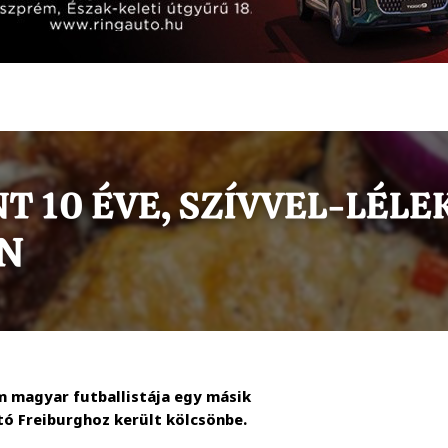
im magyar futballistája egy másik
tó Freiburghoz került kölcsönbe.