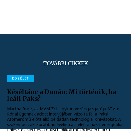
TOVÁBBI CIKKEK
KÖZÉLET
Késéltánc a Dunán: Mi történik, ha
leáll Paks?
Mártha Imre, az MVM Zrt. egykori vezérigazgatója ATV-n
Rónai Egonnak adott interjújában vázolta fel a Paksi
Atomerőmű előtt álló példátlan technológiai kihívásokat. A
szakember, aki korábban éveken át felelt a hazai energetikai
fejlesztésekért és a paksi blokkok működéséért, arra