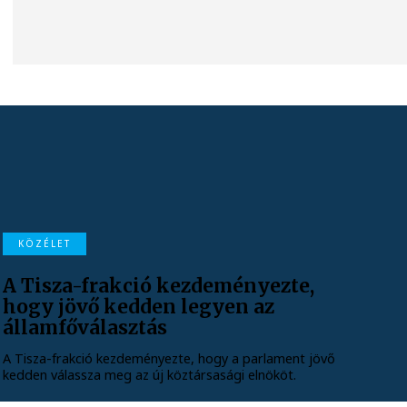
KÖZÉLET
A Tisza-frakció kezdeményezte,
hogy jövő kedden legyen az
államfőválasztás
A Tisza-frakció kezdeményezte, hogy a parlament jövő
kedden válassza meg az új köztársasági elnököt.