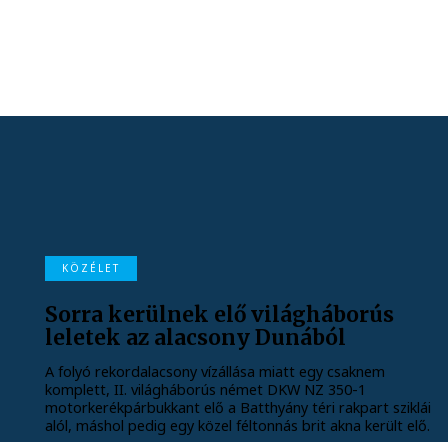
KÖZÉLET
Sorra kerülnek elő világháborús
leletek az alacsony Dunából
A folyó rekordalacsony vízállása miatt egy csaknem
komplett, II. világháborús német DKW NZ 350-1
motorkerékpárbukkant elő a Batthyány téri rakpart sziklái
alól, máshol pedig egy közel féltonnás brit akna került elő.