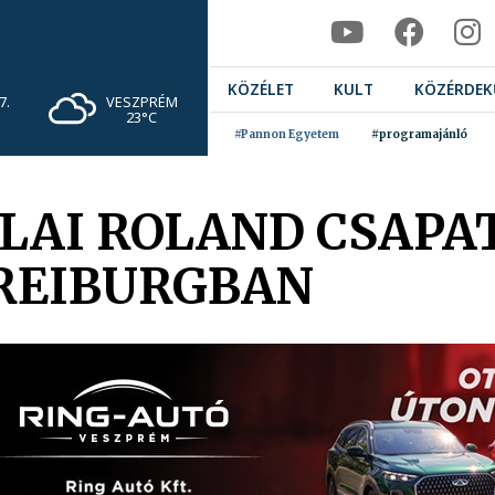
KÖZÉLET
KULT
KÖZÉRDEK
VESZPRÉM
7.
23°C
#Pannon Egyetem
#programajánló
LLAI ROLAND CSAPA
FREIBURGBAN