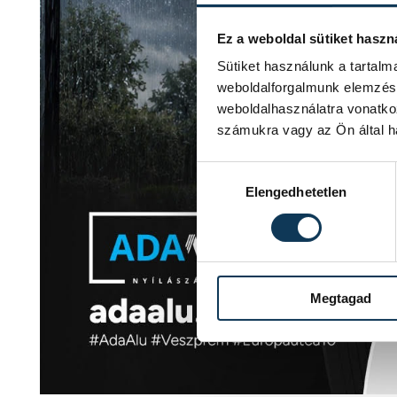
Ez a weboldal sütiket haszn
Sütiket használunk a tartal
weboldalforgalmunk elemzésé
weboldalhasználatra vonatko
számukra vagy az Ön által ha
Hozzájárulás kiválasztása
Elengedhetetlen
Megtagad