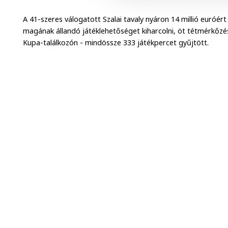
A 41-szeres válogatott Szalai tavaly nyáron 14 millió euróé
magának állandó játéklehetőséget kiharcolni, öt tétmérkőz
Kupa-találkozón - mindössze 333 játékpercet gyűjtött.