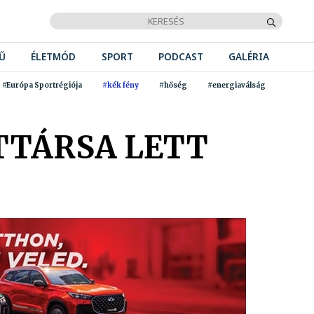
Ű
ÉLETMÓD
SPORT
PODCAST
GALÉRIA
#Európa Sportrégiója
#kék fény
#hőség
#energiaválság
TTÁRSA LETT