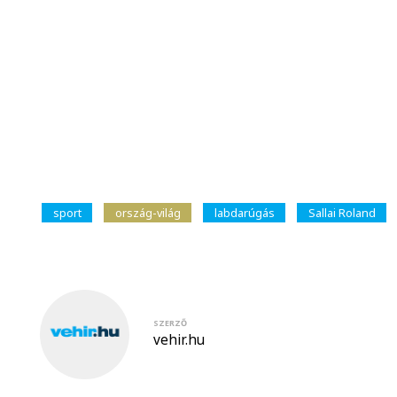
sport
ország-világ
labdarúgás
Sallai Roland
SZERZŐ
vehir.hu