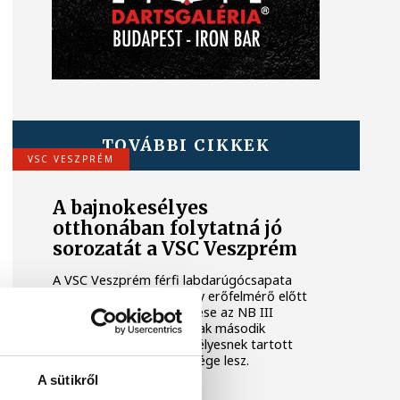
TOVÁBBI CIKKEK
VSC VESZPRÉM
A bajnokesélyes
otthonában folytatná jó
sorozatát a VSC Veszprém
A VSC Veszprém férfi labdarúgócsapata
szombaton újabb komoly erőfelmérő előtt
áll: Gunther Zsolt együttese az NB III
északnyugati csoportjának második
fordulójában a bajnokesélyesnek tartott
Dorogi Bányász FC vendége lesz.
A sütikről