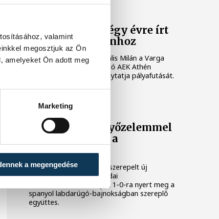
LABDARÚGÁS
Vitális Milán négy évre írt
tosításához, valamint
alá az AEK Athénhoz
einkkel megosztjuk az Ön
A magyar válogatott Vitális Milán a Varga
l, amelyeket Ön adott meg
Barnabást is foglalkoztató AEK Athén
labdarúgócsapatában folytatja pályafutását.
LABDARÚGÁS
Marketing
Gulácsi Péter győzelemmel
mutatkozott be a
Villarrealban
dennek a megengedése
Gulácsi Péter kezdőként szerepelt új
csapata, a Villarreal szerdai
edzőmérkőzésén, melyet 1-0-ra nyert meg a
spanyol labdarúgó-bajnokságban szereplő
együttes.