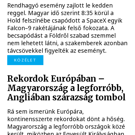
Rendhagyó esemény zajlott le kedden
reggel. Magyar idő szerint 8:35 körül a
Hold felszínébe csapódott a SpaceX egyik
Falcon–9 rakétájának felső fokozata. A
becsapódást a Földről szabad szemmel
nem lehetett látni, a szakemberek azonban
távcsövekkel figyelték az eseményt.
KÖZÉLET
Rekordok Európában –
Magyarország a legforróbb,
Angliában szárazság tombol
Rá sem ismerünk Európára,
kontinensszerte rekordokat dönt a hőség.
Magyarország a legforróbb országok közé
került, miközben az Egyesült Királyságban