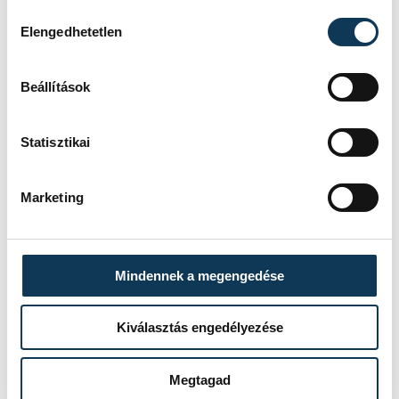
Várnai László, a Veszprémi SZC Jendrassik-
Hozzájárulás kiválasztása
Elengedhetetlen
Venesz Technikum és az SZC Ipari
Technikum kémia-fizika szakos
Beállítások
mesteroktatója.
Statisztikai
Marketing
Mindennek a megengedése
Kiválasztás engedélyezése
Megtagad