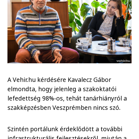
A Vehir.hu kérdésére Kavalecz Gábor
elmondta, hogy jelenleg a szakoktatói
lefedettség 98%-os, tehát tanárhiányról a
szakképzésben Veszprémben nincs szó.
Szintén portálunk érdeklődött a további
infrastrukturális fejlesztésekről, miután a