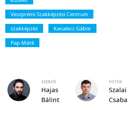
Veszprémi Szakképzési Centrum
szakképzés
Kavalecz Gábor
Pap Máté
SZERZŐ
FOTÓS
Hajas
Szalai
Bálint
Csaba