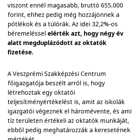
viszont ennél magasabb, bruttó 655.000
forint, ehhez pedig még hozzájönnek a
pótlékok és a túlórák. Az idei 32,2%-os
béremeléssel
elérték azt, hogy négy év
alatt megduplázódott az oktatók
fizetése.
A Veszprémi Szakképzési Centrum
főigazgatója beszélt arról is, hogy
létrehoztak egy oktatói
teljesítményértékelést is, amit az iskolák
igazgatói végeznek el háromévente, és ami
tíz területen értékeli az oktatók munkáját,
ebből pedig meghatározzák a keresetének
mértékét.