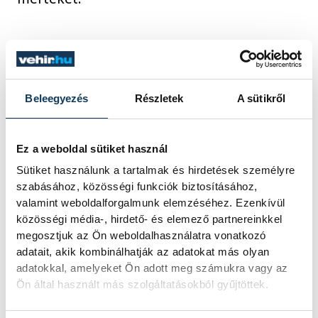
Kavalecz Gábor hozzátette, hogy a centrum
támogatja a kötelékébe tartozó
pedagógusok továbbképzését is,
Beleegyezés
Részletek
A sütikről
törvényileg egyébként négy év alatt
hatvan órát kellene elvégezniük, de ennél
Ez a weboldal sütiket használ
Veszprémben átlagosan többön vesznek
Sütiket használunk a tartalmak és hirdetések személyre
részt.
szabásához, közösségi funkciók biztosításához,
valamint weboldalforgalmunk elemzéséhez. Ezenkívül
közösségi média-, hirdető- és elemező partnereinkkel
Az elmondottak hitelességének
megosztjuk az Ön weboldalhasználatra vonatkozó
alátámasztására két pedagógus is jelen
adatait, akik kombinálhatják az adatokat más olyan
volt a sajtóbeszélgetésen: Morzál-Bőczi
adatokkal, amelyeket Ön adott meg számukra vagy az
Krisztina, a Veszprémi SZC Táncsics Mihály
Ön által használt más szolgáltatásokból gyűjtöttek.
Technikum kozmetikus szakoktatója és