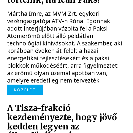
Mártha Imre, az MVM Zrt. egykori
vezérigazgatója ATV-n Rónai Egonnak
adott interjújában vázolta fel a Paksi
Atomerőmű előtt álló példátlan
technológiai kihívásokat. A szakember, aki
korábban éveken át felelt a hazai
energetikai fejlesztésekért és a paksi
blokkok működéséért, arra figyelmeztet:
az erőmű olyan üzemállapotban van,
amelyre eredetileg nem tervezték.
KÖZÉLET
A Tisza-frakció
kezdeményezte, hogy jövő
kedden legyen az