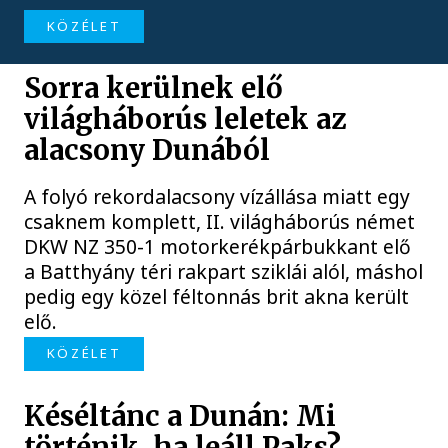
KÖZÉLET
Sorra kerülnek elő
világháborús leletek az
alacsony Dunából
A folyó rekordalacsony vízállása miatt egy
csaknem komplett, II. világháborús német
DKW NZ 350-1 motorkerékpárbukkant elő
a Batthyány téri rakpart sziklái alól, máshol
pedig egy közel féltonnás brit akna került
elő.
KÖZÉLET
Késéltánc a Dunán: Mi
történik, ha leáll Paks?