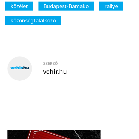
közélet
Budapest-Bamako
rallye
közönségtalálkozó
SZERZŐ
vehir.hu