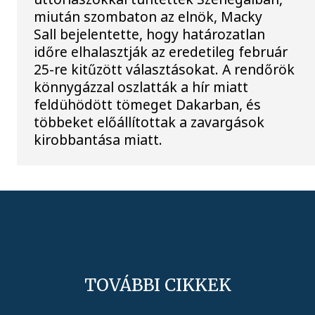
miután szombaton az elnök, Macky
Sall bejelentette, hogy határozatlan
időre elhalasztják az eredetileg február
25-re kitűzött választásokat. A rendőrök
könnygázzal oszlatták a hír miatt
feldühödött tömeget Dakarban, és
többeket előállítottak a zavargások
kirobbantása miatt.
TOVÁBBI CIKKEK