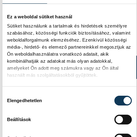
Ez a weboldal sütiket használ
Sütiket használunk a tartalmak és hirdetések személyre
szabásához, közösségi funkciók biztosításához, valamint
weboldalforgalmunk elemzéséhez. Ezenkívül közösségi
média-, hirdető- és elemező partnereinkkel megosztjuk az
Ön weboldalhasználatra vonatkozó adatait, akik
kombinálhatják az adatokat más olyan adatokkal,
TOVÁBBI CIKKEK
amelyeket Ön adott meg számukra vagy az Ön által
BUDAPEST-BAMAKO
használt más szolgáltatásokból gyűjtöttek.
Budapest-Bamako
Hozzájárulás kiválasztása
Elengedhetetlen
veszprémi szemmel:
küzdelem a természettel, a
Beállítások
technikával és
önmagunkkal