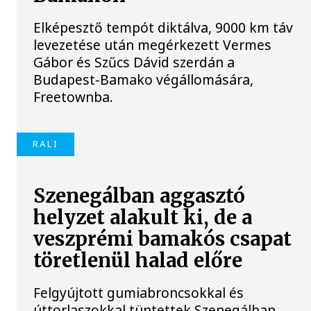
Elképesztő tempót diktálva, 9000 km táv
levezetése után megérkezett Vermes
Gábor és Szűcs Dávid szerdán a
Budapest-Bamako végállomására,
Freetownba.
RALI
Szenegálban aggasztó
helyzet alakult ki, de a
veszprémi bamakós csapat
töretlenül halad előre
Felgyújtott gumiabroncsokkal és
úttorlaszokkal tüntettek Szenegálban,