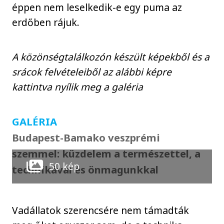
éppen nem leselkedik-e egy puma az
erdőben rájuk.
A közönségtalálkozón készült képekből és a
srácok felvételeiből az alábbi képre
kattintva nyílik meg a galéria
GALÉRIA
Budapest-Bamako veszprémi
szemmel: küzdelem a természettel, a
50 kép
technikával és önmagunkkal
Vadállatok szerencsére nem támadták