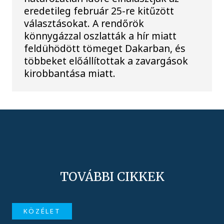
eredetileg február 25-re kitűzött
választásokat. A rendőrök
könnygázzal oszlatták a hír miatt
feldühödött tömeget Dakarban, és
többeket előállítottak a zavargások
kirobbantása miatt.
TOVÁBBI CIKKEK
KÖZÉLET