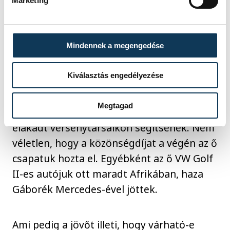
Marketing
Nagy volt az érdeklődés az autó iránt is
Mindennek a megengedése
Abban, hogy mások is ünnepelhessenek
Freetown-ban és ne kelljen idő előtt
Kiválasztás engedélyezése
befejezniük a versenyt Daniéknak
különösen nagy szerepe volt, hiszen
Megtagad
számos alkalommal álltak meg, hogy
elakadt versenytársaikon segítsenek. Nem
véletlen, hogy a közönségdíjat a végén az ő
csapatuk hozta el. Egyébként az ő VW Golf
II-es autójuk ott maradt Afrikában, haza
Gáborék Mercedes-ével jöttek.
Ami pedig a jövőt illeti, hogy várható-e