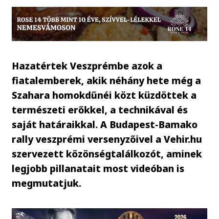
Hazatértek Veszprémbe azok a
fiatalemberek, akik néhány hete még a
Szahara homokdűnéi közt küzdöttek a
természeti erőkkel, a technikával és
saját határaikkal. A Budapest-Bamako
rally veszprémi versenyzőivel a Vehir.hu
szervezett közönségtalálkozót, aminek
legjobb pillanatait most videóban is
megmutatjuk.