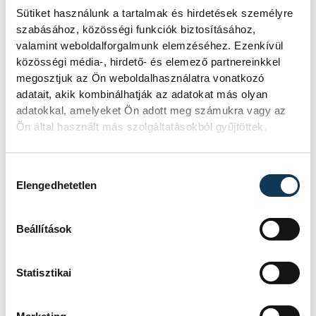
alkalom jelentette a holtpontot és a
Sütiket használunk a tartalmak és hirdetések személyre
szabásához, közösségi funkciók biztosításához,
másnapra ígért több, mint negyven fokos
valamint weboldalforgalmunk elemzéséhez. Ezenkívül
hőmérséklet, de az egyszer sem merült fel
közösségi média-, hirdető- és elemező partnereinkkel
sem bennük, sem Daniéknál, hogy
megosztjuk az Ön weboldalhasználatra vonatkozó
adatait, akik kombinálhatják az adatokat más olyan
önszántukból feladják.
adatokkal, amelyeket Ön adott meg számukra vagy az
Ön által használt más szolgáltatásokból gyűjtöttek.
Hozzájárulás kiválasztása
Elengedhetetlen
Beállítások
Statisztikai