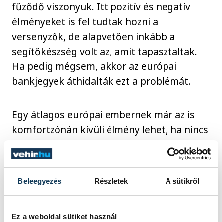
fűződő viszonyuk. Itt pozitív és negatív
élményeket is fel tudtak hozni a
versenyzők, de alapvetően inkább a
segítőkészség volt az, amit tapasztaltak.
Ha pedig mégsem, akkor az európai
bankjegyek áthidalták ezt a problémát.
Egy átlagos európai embernek már az is
komfortzónán kívüli élmény lehet, ha nincs
elegendő tusfürdő a zuhanynál. A
Budapest-Bamako mezőnyének viszont a
zuhanyzás lehetősége sem volt adott
Beleegyezés
Részletek
A sütikről
minden alkalommal, ha például nem érték
el időben a sivatagban felállított
Ez a weboldal sütiket használ
sátortábort. Gábornak például egy ilyen