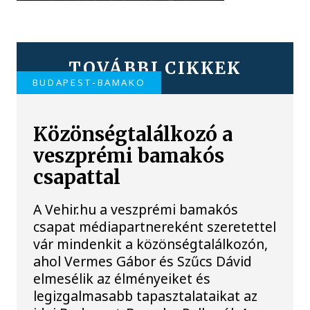
TOVÁBBI CIKKEK
BUDAPEST-BAMAKO
Közönségtalálkozó a
veszprémi bamakós
csapattal
A Vehir.hu a veszprémi bamakós
csapat médiapartnereként szeretettel
vár mindenkit a közönségtalálkozón,
ahol Vermes Gábor és Szűcs Dávid
elmesélik az élményeiket és
legizgalmasabb tapasztalataikat az