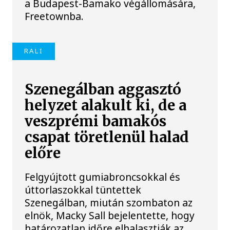
a Budapest-Bamako végállomására,
Freetownba.
RALI
Szenegálban aggasztó
helyzet alakult ki, de a
veszprémi bamakós
csapat töretlenül halad
előre
Felgyújtott gumiabroncsokkal és
úttorlaszokkal tüntettek
Szenegálban, miután szombaton az
elnök, Macky Sall bejelentette, hogy
határozatlan időre elhalasztják az