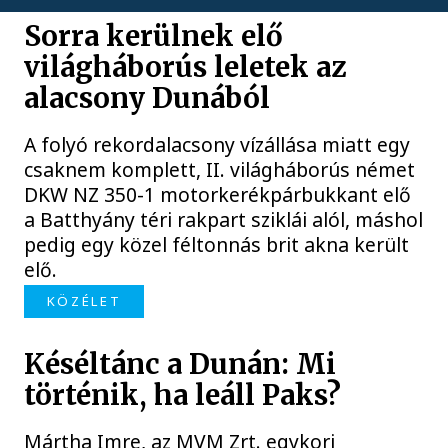
Sorra kerülnek elő
világháborús leletek az
alacsony Dunából
A folyó rekordalacsony vízállása miatt egy
csaknem komplett, II. világháborús német
DKW NZ 350-1 motorkerékpárbukkant elő
a Batthyány téri rakpart sziklái alól, máshol
pedig egy közel féltonnás brit akna került
elő.
KÖZÉLET
Késéltánc a Dunán: Mi
történik, ha leáll Paks?
Mártha Imre, az MVM Zrt. egykori