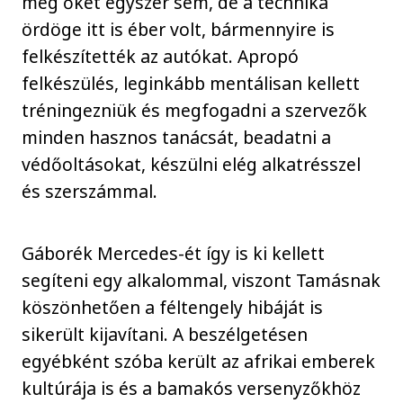
meg őket egyszer sem, de a technika
ördöge itt is éber volt, bármennyire is
felkészítették az autókat. Apropó
felkészülés, leginkább mentálisan kellett
tréningezniük és megfogadni a szervezők
minden hasznos tanácsát, beadatni a
védőoltásokat, készülni elég alkatrésszel
és szerszámmal.
Gáborék Mercedes-ét így is ki kellett
segíteni egy alkalommal, viszont Tamásnak
köszönhetően a féltengely hibáját is
sikerült kijavítani. A beszélgetésen
egyébként szóba került az afrikai emberek
kultúrája is és a bamakós versenyzőkhöz