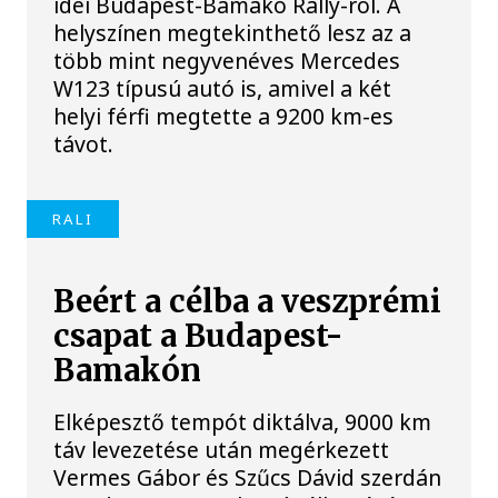
idei Budapest-Bamako Rally-ról. A
helyszínen megtekinthető lesz az a
több mint negyvenéves Mercedes
W123 típusú autó is, amivel a két
helyi férfi megtette a 9200 km-es
távot.
RALI
Beért a célba a veszprémi
csapat a Budapest-
Bamakón
Elképesztő tempót diktálva, 9000 km
táv levezetése után megérkezett
Vermes Gábor és Szűcs Dávid szerdán