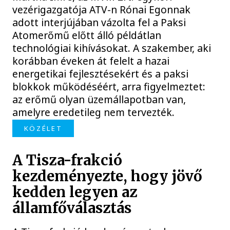
vezérigazgatója ATV-n Rónai Egonnak
adott interjújában vázolta fel a Paksi
Atomerőmű előtt álló példátlan
technológiai kihívásokat. A szakember, aki
korábban éveken át felelt a hazai
energetikai fejlesztésekért és a paksi
blokkok működéséért, arra figyelmeztet:
az erőmű olyan üzemállapotban van,
amelyre eredetileg nem tervezték.
KÖZÉLET
A Tisza-frakció
kezdeményezte, hogy jövő
kedden legyen az
államfőválasztás