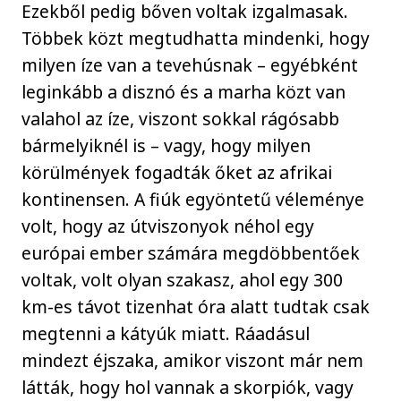
Ezekből pedig bőven voltak izgalmasak.
Többek közt megtudhatta mindenki, hogy
milyen íze van a tevehúsnak – egyébként
leginkább a disznó és a marha közt van
valahol az íze, viszont sokkal rágósabb
bármelyiknél is – vagy, hogy milyen
körülmények fogadták őket az afrikai
kontinensen. A fiúk egyöntetű véleménye
volt, hogy az útviszonyok néhol egy
európai ember számára megdöbbentőek
voltak, volt olyan szakasz, ahol egy 300
km-es távot tizenhat óra alatt tudtak csak
megtenni a kátyúk miatt. Ráadásul
mindezt éjszaka, amikor viszont már nem
látták, hogy hol vannak a skorpiók, vagy