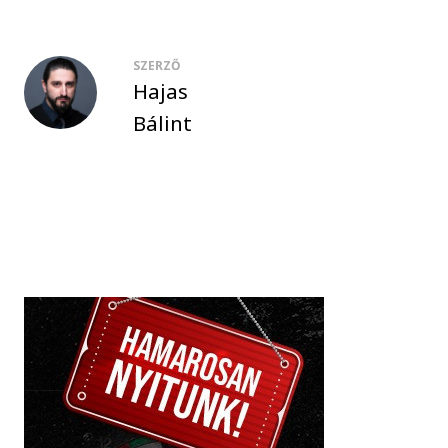
SZERZŐ
Hajas
Bálint