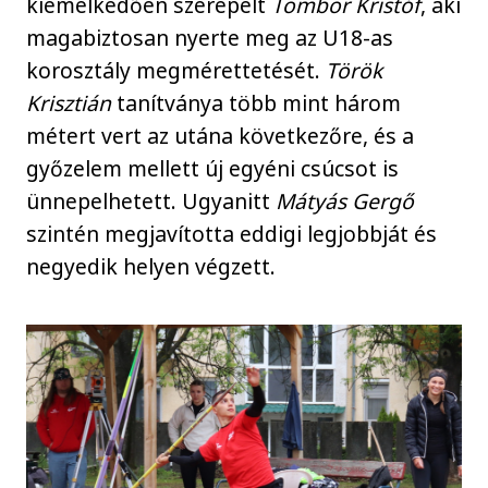
kiemelkedően szerepelt
Tombor Kristóf
, aki
magabiztosan nyerte meg az U18-as
korosztály megmérettetését.
Török
Krisztián
tanítványa több mint három
métert vert az utána következőre, és a
győzelem mellett új egyéni csúcsot is
ünnepelhetett. Ugyanitt
Mátyás Gergő
szintén megjavította eddigi legjobbját és
negyedik helyen végzett.