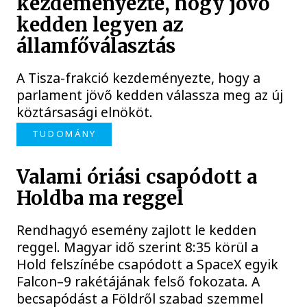
kezdeményezte, hogy jövő
kedden legyen az
államfőválasztás
A Tisza-frakció kezdeményezte, hogy a
parlament jövő kedden válassza meg az új
köztársasági elnököt.
TUDOMÁNY
Valami óriási csapódott a
Holdba ma reggel
Rendhagyó esemény zajlott le kedden
reggel. Magyar idő szerint 8:35 körül a
Hold felszínébe csapódott a SpaceX egyik
Falcon–9 rakétájának felső fokozata. A
becsapódást a Földről szabad szemmel