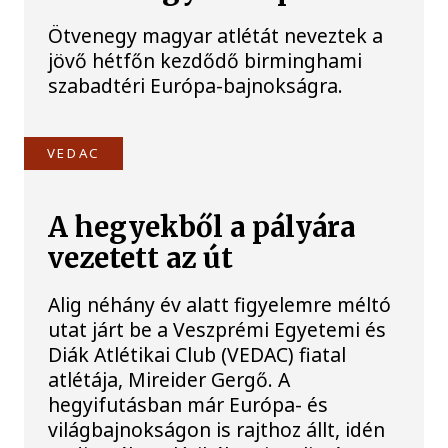
Ötvenegy magyar atlétát neveztek a
jövő hétfőn kezdődő birminghami
szabadtéri Európa-bajnokságra.
VEDAC
A hegyekből a pályára
vezetett az út
Alig néhány év alatt figyelemre méltó
utat járt be a Veszprémi Egyetemi és
Diák Atlétikai Club (VEDAC) fiatal
atlétája, Mireider Gergő. A
hegyifutásban már Európa- és
világbajnokságon is rajthoz állt, idén