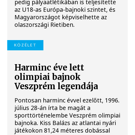
pedig pályaatlétikában is teljesítette
az U18-as Európa-bajnoki szintet, és
Magyarországot képviselhette az
olaszországi Rietiben.
KÖZÉLET
Harminc éve lett
olimpiai bajnok
Veszprém legendája
Pontosan harminc évvel ezelőtt, 1996.
július 28-án írta be magát a
sporttörténelembe Veszprém olimpiai
bajnoka. Kiss Balázs az atlantai nyári
játékokon 81,24 méteres dobással