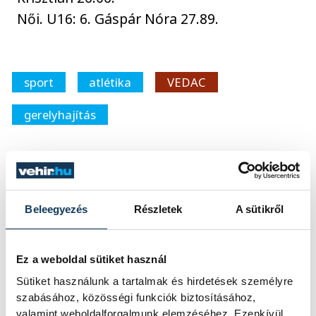
Női. U16: 6. Gáspár Nóra 27.89.
sport
atlétika
VEDAC
gerelyhajítás
Beleegyezés
Részletek
A sütikről
SZERZŐ
vehir.hu
Ez a weboldal sütiket használ
Sütiket használunk a tartalmak és hirdetések személyre
szabásához, közösségi funkciók biztosításához,
valamint weboldalforgalmunk elemzéséhez. Ezenkívül