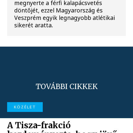
megnyerte a férfi kalapácsvetés
döntőjét, ezzel Magyarország és
Veszprém egyik legnagyobb atlétikai
sikerét aratta.
TOVÁBBI CIKKEK
KÖZÉLET
A Tisza-frakció