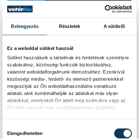
A lelet önmagában még
nem történet – Felber
Beleegyezés
Részletek
A sütikről
Zsombor régész a föld
alatt rejtőző múltról
Ez a weboldal sütiket használ
Sütiket használunk a tartalmak és hirdetések személyre
Mitől lesz egy régészeti lelet valódi
szabásához, közösségi funkciók biztosításához,
történeti forrás? Miért lehet fontos
valamint weboldalforgalmunk elemzéséhez. Ezenkívül
egy törött cserépdarab, és miért
közösségi média-, hirdető- és elemező partnereinkkel
veszítjük el az információ egy részét,
megosztjuk az Ön weboldalhasználatra vonatkozó
ha egy tárgyat dokumentáció nélkül
adatait, akik kombinálhatják az adatokat más olyan
emelnek ki a földből? Többek között
adatokkal, amelyeket Ön adott meg számukra vagy az
ezekről beszélt Felber Zsombor, a
Ön által használt más szolgáltatásokból gyűjtöttek.
veszprémi Laczkó Dezső Múzeum
régésze a We Are Smart!
Hozzájárulás kiválasztása
beszélgetéssorozat negyedik
Elengedhetetlen