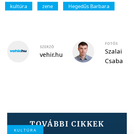
kultúra
zene
Hegedűs Barbara
FOTÓS
SZERZŐ
Szalai
vehir.hu
Csaba
TOVÁBBI CIKKEK
KULTÚRA