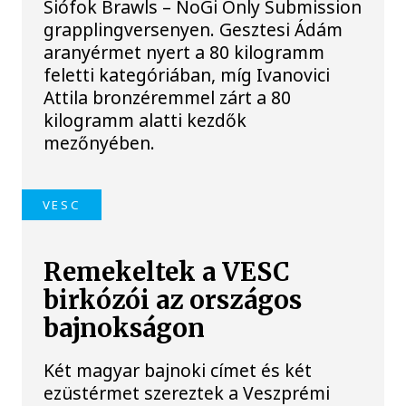
Siófok Brawls – NoGi Only Submission
grapplingversenyen. Gesztesi Ádám
aranyérmet nyert a 80 kilogramm
feletti kategóriában, míg Ivanovici
Attila bronzéremmel zárt a 80
kilogramm alatti kezdők
mezőnyében.
VESC
Remekeltek a VESC
birkózói az országos
bajnokságon
Két magyar bajnoki címet és két
ezüstérmet szereztek a Veszprémi