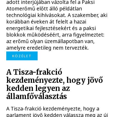
adott interjújában vázolta fel a Paksi
Atomerőmű előtt álló példátlan
technológiai kihívásokat. A szakember, aki
korábban éveken át felelt a hazai
energetikai fejlesztésekért és a paksi
blokkok működéséért, arra figyelmeztet:
az erőmű olyan üzemállapotban van,
amelyre eredetileg nem tervezték.
KÖZÉLET
A Tisza-frakció
kezdeményezte, hogy jövő
kedden legyen az
államfőválasztás
A Tisza-frakció kezdeményezte, hogy a
parlament jövő kedden válassza meg az új