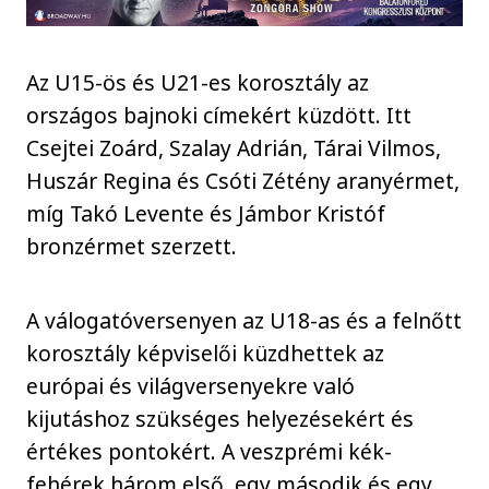
Az U15-ös és U21-es korosztály az
országos bajnoki címekért küzdött. Itt
Csejtei Zoárd, Szalay Adrián, Tárai Vilmos,
Huszár Regina és Csóti Zétény aranyérmet,
míg Takó Levente és Jámbor Kristóf
bronzérmet szerzett.
A válogatóversenyen az U18-as és a felnőtt
korosztály képviselői küzdhettek az
európai és világversenyekre való
kijutáshoz szükséges helyezésekért és
értékes pontokért. A veszprémi kék-
fehérek három első, egy második és egy