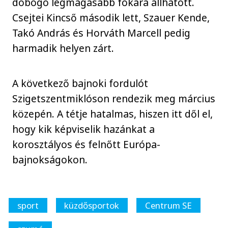
dobogó legmagasabb fokára állhatott.
Csejtei Kincső második lett, Szauer Kende,
Takó András és Horváth Marcell pedig
harmadik helyen zárt.
A következő bajnoki fordulót
Szigetszentmiklóson rendezik meg március
közepén. A tétje hatalmas, hiszen itt dől el,
hogy kik képviselik hazánkat a
korosztályos és felnőtt Európa-
bajnokságokon.
sport
küzdősportok
Centrum SE