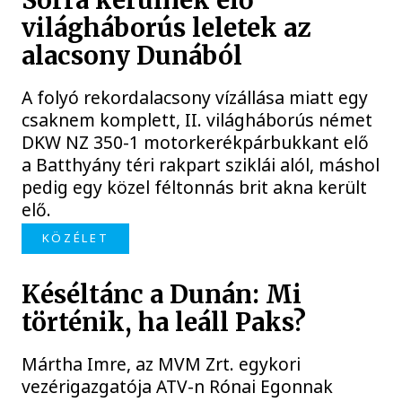
Sorra kerülnek elő
világháborús leletek az
alacsony Dunából
A folyó rekordalacsony vízállása miatt egy
csaknem komplett, II. világháborús német
DKW NZ 350-1 motorkerékpárbukkant elő
a Batthyány téri rakpart sziklái alól, máshol
pedig egy közel féltonnás brit akna került
elő.
KÖZÉLET
Késéltánc a Dunán: Mi
történik, ha leáll Paks?
Mártha Imre, az MVM Zrt. egykori
vezérigazgatója ATV-n Rónai Egonnak