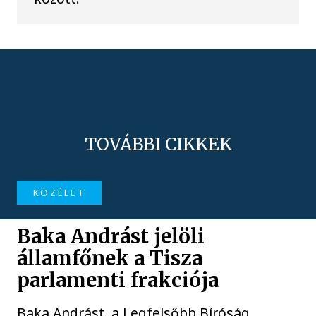
TOVÁBBI CIKKEK
KÖZÉLET
Baka Andrást jelöli
államfőnek a Tisza
parlamenti frakciója
Baka Andrást, a Legfelsőbb Bíróság