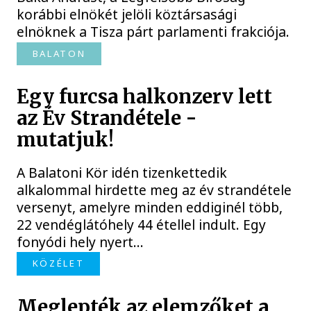
korábbi elnökét jelöli köztársasági
elnöknek a Tisza párt parlamenti frakciója.
BALATON
Egy furcsa halkonzerv lett
az Év Strandétele -
mutatjuk!
A Balatoni Kör idén tizenkettedik
alkalommal hirdette meg az év strandétele
versenyt, amelyre minden eddiginél több,
22 vendéglátóhely 44 étellel indult. Egy
fonyódi hely nyert...
KÖZÉLET
Meglepték az elemzőket a