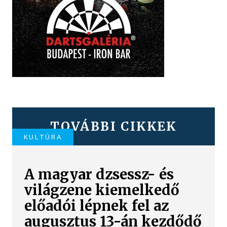
TOVÁBBI CIKKEK
KULTÚRA
A magyar dzsessz- és
világzene kiemelkedő
előadói lépnek fel az
augusztus 13-án kezdődő