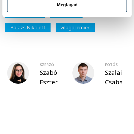
Megtagad
Oravecz Edit
Bestseller
Balázs Nikolett
világpremier
SZERZŐ
FOTÓS
Szabó
Szalai
Eszter
Csaba