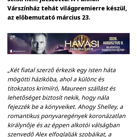
Várszínház tehát világpremierre készül,
az előbemutató március 23.
„
Két fiatal szerző érkezik egy isten háta
mögötti házikóba, ahol a különc és
titokzatos krimiíró, Maureen szállást és
lehetőséget biztosít nekik, hogy nála
fejezzék be a könyveiket. Ahogy Shelley, a
romantikus ponyvaregények koronázatlan
királynője és az éppen alkotói válságban
szenvedő Alex elfoglalják szobáikat, a