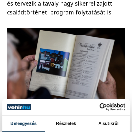
és tervezik a tavaly nagy sikerrel zajott
családtörténeti program folytatását is.
Ami a Szemle aktuális számának tartalmát
Beleegyezés
Részletek
A sütikről
illeti: mint említettük, az egyetem