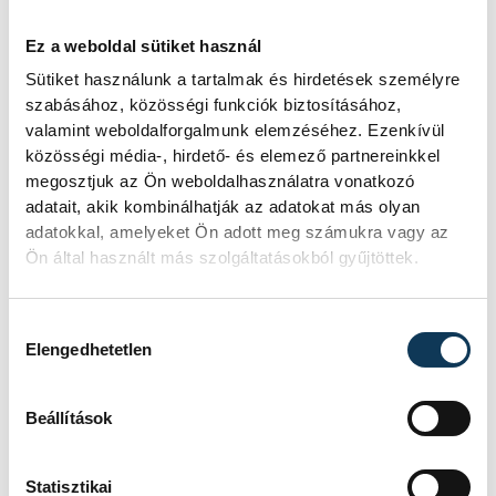
fennállásának 75. évfordulóját ünnepli, és
Ez a weboldal sütiket használ
erről a helytörténeti folyóirat is
Sütiket használunk a tartalmak és hirdetések személyre
megemlékezik. A lapban feldolgozzák
szabásához, közösségi funkciók biztosításához,
Bereczky Endre, a szilikátkémiai tanszék
valamint weboldalforgalmunk elemzéséhez. Ezenkívül
közösségi média-, hirdető- és elemező partnereinkkel
alapító professzorának munkásságát; a
megosztjuk az Ön weboldalhasználatra vonatkozó
kőedénygyáros Mayer család történetét;
adatait, akik kombinálhatják az adatokat más olyan
tanulmányokat olvashatunk a veszprémi
adatokkal, amelyeket Ön adott meg számukra vagy az
püspökség és a Szentszék diplomáciai
Ön által használt más szolgáltatásokból gyűjtöttek.
kapcsolatáról valamint az avar korban itt
élt emberekről; a Közlemények rovatban
Hozzájárulás kiválasztása
Elengedhetetlen
pedig a Séd áradásairól, Veszprém díszes
üvegablakairól és a XX. század második
Beállítások
felének Veszprémét ábrázoló nyomtatott
térképekről szerezhetünk új tudást.
Statisztikai