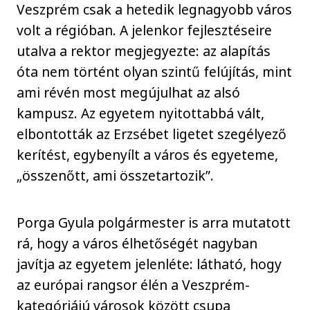
Veszprém csak a hetedik legnagyobb város
volt a régióban. A jelenkor fejlesztéseire
utalva a rektor megjegyezte: az alapítás
óta nem történt olyan szintű felújítás, mint
ami révén most megújulhat az alsó
kampusz. Az egyetem nyitottabbá vált,
elbontották az Erzsébet ligetet szegélyező
kerítést, egybenyílt a város és egyeteme,
„összenőtt, ami összetartozik”.
Porga Gyula polgármester is arra mutatott
rá, hogy a város élhetőségét nagyban
javítja az egyetem jelenléte: látható, hogy
az európai rangsor élén a Veszprém-
kategóriájú városok között csupa