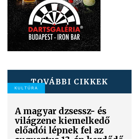
TOVÁBBI CIKKEK
KULTÚRA
A magyar dzsessz- és
világzene kiemelkedő
előadói lépnek fel az