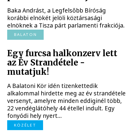
Baka Andrást, a Legfelsőbb Bíróság
korábbi elnökét jelöli köztársasági
elnöknek a Tisza párt parlamenti frakciója.
BALATON
Egy furcsa halkonzerv lett
az Év Strandétele -
mutatjuk!
A Balatoni Kör idén tizenkettedik
alkalommal hirdette meg az év strandétele
versenyt, amelyre minden eddiginél több,
22 vendéglátóhely 44 étellel indult. Egy
fonyódi hely nyert...
KÖZÉLET