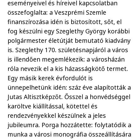
eseményeivel és híreivel kapcsolatban
összefoglalta: a Veszprémi Szemle
finanszírozása idén is biztosított, sőt, el
fog készülni egy Szeglethy György korábbi
polgármester életútját bemutató kiadvány
is. Szeglethy 170. születésnapjáról a város
is illendően megemlékezik: a városházán
róla nevezik el a kis házasságkötő termet.
Egy másik kerek évfordulót is
ünnepelhetünk idén: száz éve alapították a
Jutas Altisztképzőt. Ősszel a honvédséggel
karöltve kiállítással, kötettel és
rendezvényekkel készülnek a jeles
jubileumra. Porga hozzátette: folytatódik a
munka a városi monográfia összeállítására