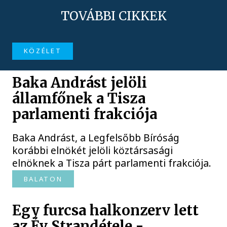
TOVÁBBI CIKKEK
KÖZÉLET
Baka Andrást jelöli
államfőnek a Tisza
parlamenti frakciója
Baka Andrást, a Legfelsőbb Bíróság
korábbi elnökét jelöli köztársasági
elnöknek a Tisza párt parlamenti frakciója.
BALATON
Egy furcsa halkonzerv lett
az Év Strandétele -