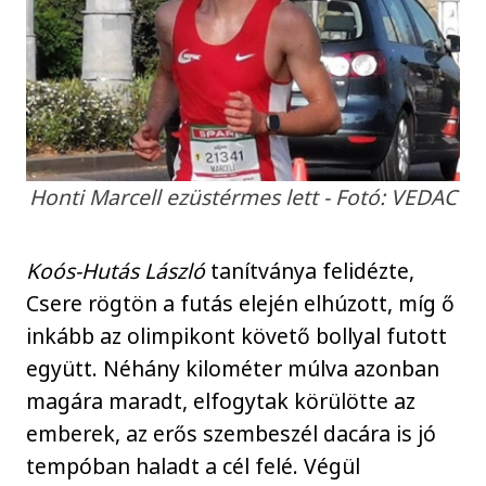
Honti Marcell ezüstérmes lett - Fotó: VEDAC
Koós-Hutás László
tanítványa felidézte,
Csere rögtön a futás elején elhúzott, míg ő
inkább az olimpikont követő bollyal futott
együtt. Néhány kilométer múlva azonban
magára maradt, elfogytak körülötte az
emberek, az erős szembeszél dacára is jó
tempóban haladt a cél felé. Végül