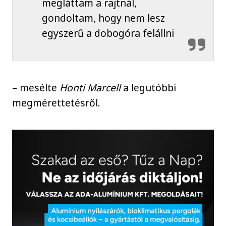
megláttam a rajtnál,
gondoltam, hogy nem lesz
egyszerű a dobogóra felállni
– mesélte
Honti Marcell
a legutóbbi
megmérettetésről.