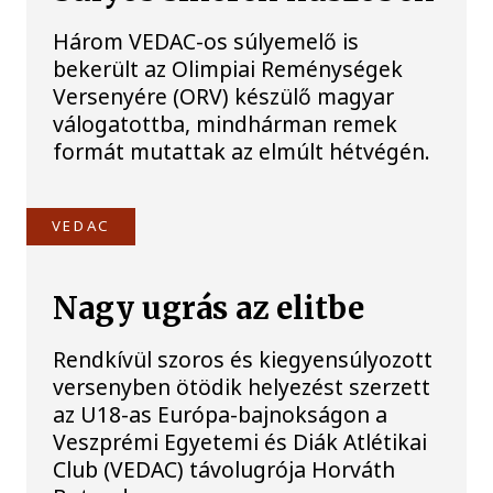
Három VEDAC-os súlyemelő is
bekerült az Olimpiai Reménységek
Versenyére (ORV) készülő magyar
válogatottba, mindhárman remek
formát mutattak az elmúlt hétvégén.
VEDAC
Nagy ugrás az elitbe
Rendkívül szoros és kiegyensúlyozott
versenyben ötödik helyezést szerzett
az U18-as Európa-bajnokságon a
Veszprémi Egyetemi és Diák Atlétikai
Club (VEDAC) távolugrója Horváth