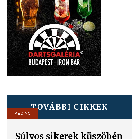
TOVÁBBI CIKKEK
VEDAC
Súlyos sikerek küszöbén