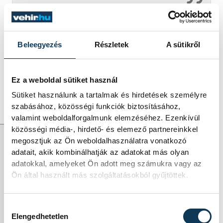
– folytatta a 19 éves sportoló.
Beleegyezés
Részletek
A sütikről
Hozzátette még, úgy érzi, sokkal több van
Ez a weboldal sütiket használ
benne, mint amit eddig mutatott.
Sütiket használunk a tartalmak és hirdetések személyre
szabásához, közösségi funkciók biztosításához,
valamint weboldalforgalmunk elemzéséhez. Ezenkívül
közösségi média-, hirdető- és elemező partnereinkkel
megosztjuk az Ön weboldalhasználatra vonatkozó
adatait, akik kombinálhatják az adatokat más olyan
– Remélem, ezt az
adatokkal, amelyeket Ön adott meg számukra vagy az
Ön által használt más szolgáltatásokból gyűjtöttek.
idén meg is tudom
mutatni –
Hozzájárulás kiválasztása
Elengedhetetlen