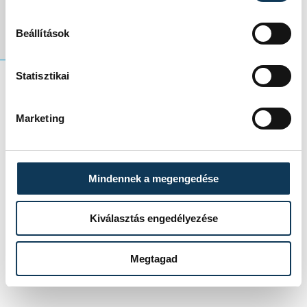
bizakodott.
Beállítások
Statisztikai
sport
atlétika
VEDAC
Marketing
futás
Honti Marcell
Mindennek a megengedése
Kiválasztás engedélyezése
SZERZŐ
vehir.hu
Megtagad