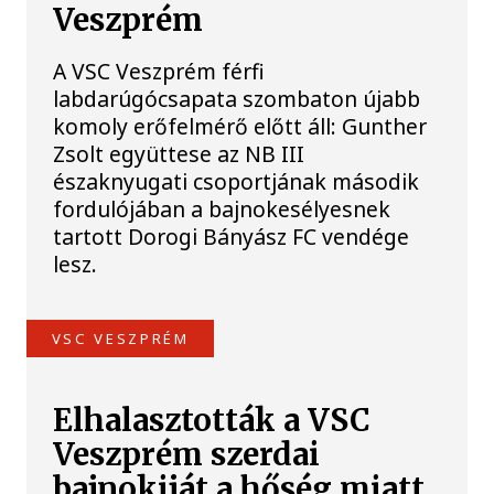
Veszprém
A VSC Veszprém férfi
labdarúgócsapata szombaton újabb
komoly erőfelmérő előtt áll: Gunther
Zsolt együttese az NB III
északnyugati csoportjának második
fordulójában a bajnokesélyesnek
tartott Dorogi Bányász FC vendége
lesz.
VSC VESZPRÉM
Elhalasztották a VSC
Veszprém szerdai
bajnokiját a hőség miatt