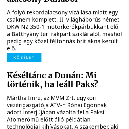
A folyó rekordalacsony vízállása miatt egy
csaknem komplett, II. világháborús német
DKW NZ 350-1 motorkerékpárbukkant elő
a Batthyány téri rakpart sziklái alól, máshol
pedig egy közel féltonnás brit akna került
elő.
KÖZÉLET
Késéltánc a Dunán: Mi
történik, ha leáll Paks?
Mártha Imre, az MVM Zrt. egykori
vezérigazgatója ATV-n Rónai Egonnak
adott interjújában vázolta fel a Paksi
Atomerőmű előtt álló példátlan
technológiai kihívásokat. A szakember, aki