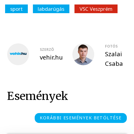
sport
labdarúgás
VSC Veszprém
FOTÓS
SZERZŐ
Szalai
vehir.hu
Csaba
Események
KORÁBBI ESEMÉNYEK BETÖLTÉSE