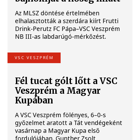
Az MLSZ döntése értelmében
elhalasztották a szerdára kiírt Frutti
Drink-Perutz FC Pápa–VSC Veszprém
NB III-as labdarúgó-mérkőzést.
VSC VESZPRÉM
Fél tucat gólt lőtt a VSC
Veszprém a Magyar
Kupában
A VSC Veszprém fölényes, 6–0-s
győzelmet aratott a Tát vendégeként
vasárnap a Magyar Kupa első
fordulójában. Gunther Zsolt