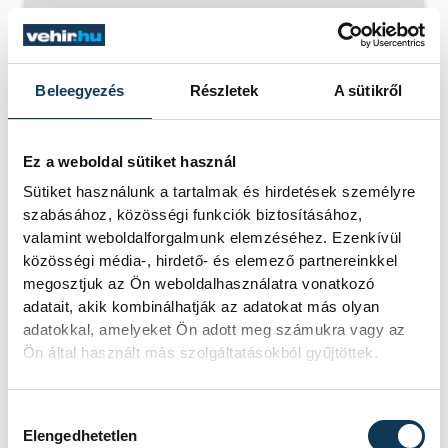
SOROZAT
NB III ÉSZAKNYUGATI
CSOPORT 2025/26
Beleegyezés
Részletek
A sütikről
HAZAI
VSC VESZPRÉM
VENDÉG
PUSKÁS AKADÉMIA FC II
IDŐPONT
2026. MÁJUS 10. 17:00
HELYSZÍN
VESZPRÉM, VESZPRÉMI
Ez a weboldal sütiket használ
VÁROSI STADION
EREDMÉNY
2-1
Sütiket használunk a tartalmak és hirdetések személyre
szabásához, közösségi funkciók biztosításához,
RÉSZLETEK
valamint weboldalforgalmunk elemzéséhez. Ezenkívül
közösségi média-, hirdető- és elemező partnereinkkel
megosztjuk az Ön weboldalhasználatra vonatkozó
adatait, akik kombinálhatják az adatokat más olyan
adatokkal, amelyeket Ön adott meg számukra vagy az
SOROZAT
NB III ÉSZAKNYUGATI
CSOPORT 2025/26
Ön által használt más szolgáltatásokból gyűjtöttek.
HAZAI
BUDAÖRS
VENDÉG
VSC VESZPRÉM
IDŐPONT
2026. MÁJUS 17. 17:00
Hozzájárulás kiválasztása
HELYSZÍN
BUDAÖRS, BUDAÖRSI
Elengedhetetlen