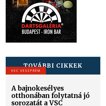
TOVÁBBI CIKKEK
VSC VESZPRÉM
A bajnokesélyes
otthonában folytatná jó
sorozatát a VSC