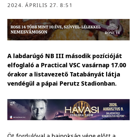
2024. ÁPRILIS 27. 8:51
A labdarúgó NB III második pozícióját
elfoglaló a Practical VSC vasárnap 17.00
órakor a listavezető Tatabányát látja
vendégül a pápai Perutz Stadionban.
Öt fordulóval a bajnokság vége előtt a