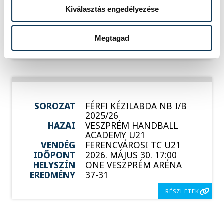
IDŐPONT
2026. MÁJUS 23. 18:00
Kiválasztás engedélyezése
HELYSZÍN
BÉKÉS, VÁROSI
SPORTCSARNOK
EREDMÉNY
33-32
Megtagad
RÉSZLETEK
SOROZAT
FÉRFI KÉZILABDA NB I/B
2025/26
HAZAI
VESZPRÉM HANDBALL
ACADEMY U21
VENDÉG
FERENCVÁROSI TC U21
IDŐPONT
2026. MÁJUS 30. 17:00
HELYSZÍN
ONE VESZPRÉM ARÉNA
EREDMÉNY
37-31
RÉSZLETEK