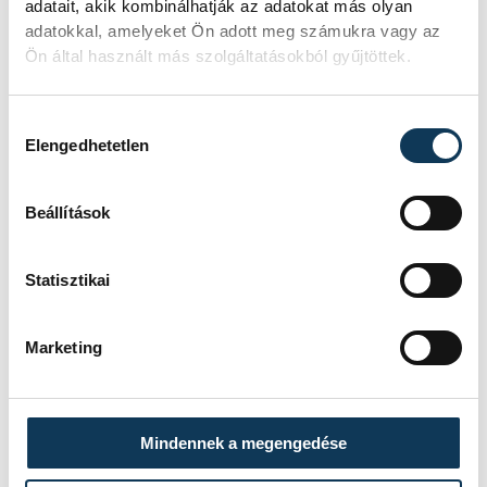
adatait, akik kombinálhatják az adatokat más olyan
adatokkal, amelyeket Ön adott meg számukra vagy az
SOROZAT
FÉRFI KÉZILABDA NB I/B
Ön által használt más szolgáltatásokból gyűjtöttek.
2025/26
HAZAI
DEAC
VENDÉG
VESZPRÉM HANDBALL
Hozzájárulás kiválasztása
ACADEMY U21
Elengedhetetlen
IDŐPONT
2026. MÁJUS 9. 18:00
HELYSZÍN
DEBRECENI EGYETEM
SPORTTUDOMÁNYI
Beállítások
OKTATÓKÖZPONT
EREDMÉNY
23-23
RÉSZLETEK
Statisztikai
Marketing
SOROZAT
FÉRFI KÉZILABDA NB I/B
2025/26
HAZAI
BÉKÉSI FKC
Mindennek a megengedése
VENDÉG
VESZPRÉM HANDBALL
ACADEMY U21