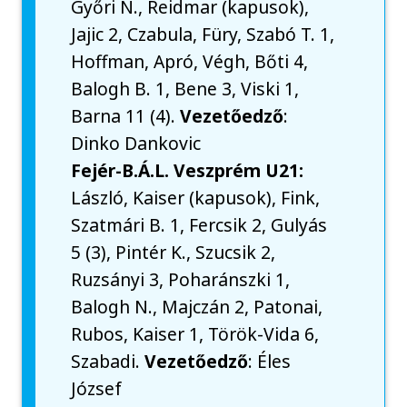
Győri N., Reidmar (kapusok),
Jajic 2, Czabula, Füry, Szabó T. 1,
Hoffman, Apró, Végh, Bőti 4,
Balogh B. 1, Bene 3, Viski 1,
Barna 11 (4).
Vezetőedző
:
Dinko Dankovic
Fejér-B.Á.L. Veszprém U21:
László, Kaiser (kapusok), Fink,
Szatmári B. 1, Fercsik 2, Gulyás
5 (3), Pintér K., Szucsik 2,
Ruzsányi 3, Poharánszki 1,
Balogh N., Majczán 2, Patonai,
Rubos, Kaiser 1, Török-Vida 6,
Szabadi.
Vezetőedző
: Éles
József