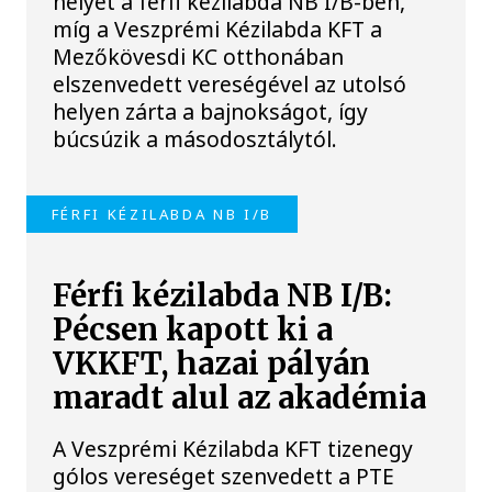
helyét a férfi kézilabda NB I/B-ben,
míg a Veszprémi Kézilabda KFT a
Mezőkövesdi KC otthonában
elszenvedett vereségével az utolsó
helyen zárta a bajnokságot, így
búcsúzik a másodosztálytól.
FÉRFI KÉZILABDA NB I/B
Férfi kézilabda NB I/B:
Pécsen kapott ki a
VKKFT, hazai pályán
maradt alul az akadémia
A Veszprémi Kézilabda KFT tizenegy
gólos vereséget szenvedett a PTE