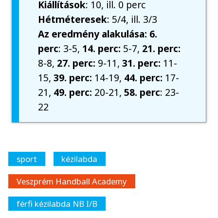
Kiállítások
: 10, ill. 0 perc
Hétméteresek
: 5/4, ill. 3/3
Az eredmény alakulása: 6.
perc
: 3-5,
14. perc:
5-7,
21. perc:
8-8,
27. perc:
9-11,
31. perc:
11-
15,
39. perc:
14-19,
44. perc:
17-
21,
49. perc:
20-21,
58. perc
: 23-
22
sport
kézilabda
Veszprém Handball Academy
férfi kézilabda NB I/B