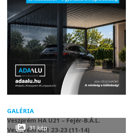
GALÉRIA
Veszprém HA U21 – Fejér-B.Á.L.
31 kép
Veszprém U21 23-23 (11-14)