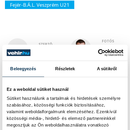
Fejér-B.Á.L. Veszprém U21
FOTÓS
SZERZŐ
Szalai
vehir.hu
Csaba
Beleegyezés
Részletek
A sütikről
Események
Ez a weboldal sütiket használ
Sütiket használunk a tartalmak és hirdetések személyre
szabásához, közösségi funkciók biztosításához,
KORÁBBI ESEMÉNYEK BETÖLTÉSE
valamint weboldalforgalmunk elemzéséhez. Ezenkívül
közösségi média-, hirdető- és elemező partnereinkkel
megosztjuk az Ön weboldalhasználatra vonatkozó