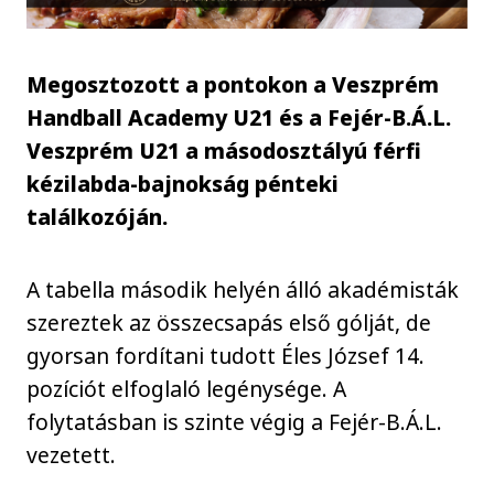
Megosztozott a pontokon a Veszprém
Handball Academy U21 és a Fejér-B.Á.L.
Veszprém U21 a másodosztályú férfi
kézilabda-bajnokság pénteki
találkozóján.
A tabella második helyén álló akadémisták
szereztek az összecsapás első gólját, de
gyorsan fordítani tudott Éles József 14.
pozíciót elfoglaló legénysége. A
folytatásban is szinte végig a Fejér-B.Á.L.
vezetett.