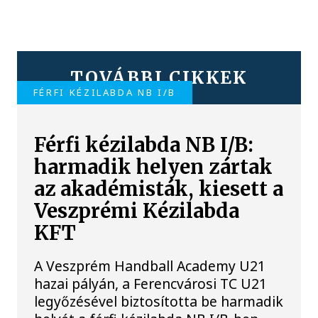
TOVÁBBI CIKKEK
FÉRFI KÉZILABDA NB I/B
Férfi kézilabda NB I/B:
harmadik helyen zártak
az akadémisták, kiesett a
Veszprémi Kézilabda
KFT
A Veszprém Handball Academy U21
hazai pályán, a Ferencvárosi TC U21
legyőzésével biztosította be harmadik