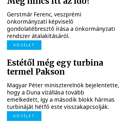
Még nincs itt az idő?
Gerstmár Ferenc, veszprémi
önkormányzati képviselő
gondolatébresztő írása a önkormányzati
rendszer átalakításáról.
KÖZÉLET
Estétől még egy turbina
termel Pakson
Magyar Péter miniszterelnök bejelentette,
hogy a Duna vízállása tovább
emelkedett, így a második blokk hármas
turbináját hétfő este visszakapcsolják.
KÖZÉLET