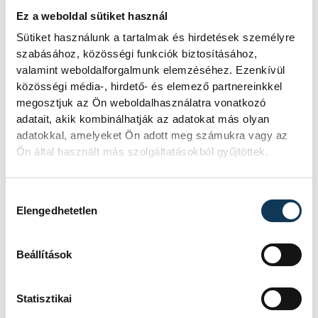
hosszú távra rögzített kamatokkal
Ez a weboldal sütiket használ
találkozhatsz, maximalizált költségek és
Sütiket használunk a tartalmak és hirdetések személyre
hitelbírálati idő mellett. Ugyanakkor egy
szabásához, közösségi funkciók biztosításához,
ilyen lakáshitel esetében is találkozhatsz
valamint weboldalforgalmunk elemzéséhez. Ezenkívül
közösségi média-, hirdető- és elemező partnereinkkel
radikális különbségekkel az egyes
megosztjuk az Ön weboldalhasználatra vonatkozó
szolgáltatók ajánlatait vizsgálva. Ezért is
adatait, akik kombinálhatják az adatokat más olyan
fontos, hogy ezeket a döntéseket mindig
adatokkal, amelyeket Ön adott meg számukra vagy az
Ön által használt más szolgáltatásokból gyűjtöttek.
profi szakemberek tanácsai alapján hozd
meg.
Hozzájárulás kiválasztása
Elengedhetetlen
ingatlan
Beállítások
Statisztikai