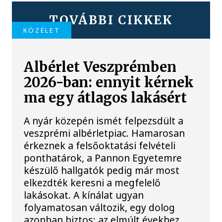
TOVÁBBI CIKKEK
KÖZÉLET
Albérlet Veszprémben
2026-ban: ennyit kérnek
ma egy átlagos lakásért
A nyár közepén ismét felpezsdült a
veszprémi albérletpiac. Hamarosan
érkeznek a felsőoktatási felvételi
ponthatárok, a Pannon Egyetemre
készülő hallgatók pedig már most
elkezdték keresni a megfelelő
lakásokat. A kínálat ugyan
folyamatosan változik, egy dolog
azonban biztos: az elmúlt évekhez