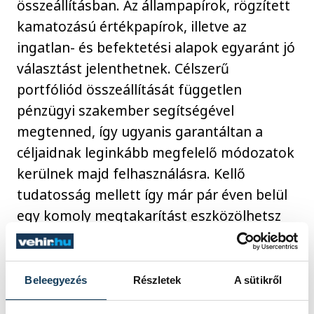
összeállításban. Az állampapírok, rögzített
kamatozású értékpapírok, illetve az
ingatlan- és befektetési alapok egyaránt jó
választást jelenthetnek. Célszerű
portfóliód összeállítását független
pénzügyi szakember segítségével
megtenned, így ugyanis garantáltan a
céljaidnak leginkább megfelelő módozatok
kerülnek majd felhasználásra. Kellő
tudatosság mellett így már pár éven belül
egy komoly megtakarítást eszközölhetsz
és ekkor következhet egy olyan kölcsön
kiválasztása, amely minden szempontból
előnyös számodra. Az új
fogyasztóbarát
Beleegyezés
Részletek
A sütikről
lakáshitel
erre kifejezetten jó példa. Itt