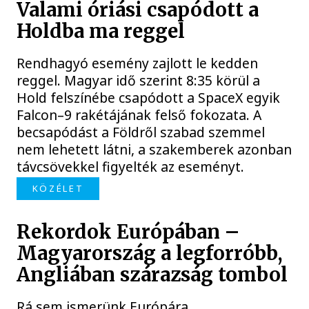
Valami óriási csapódott a
Holdba ma reggel
Rendhagyó esemény zajlott le kedden
reggel. Magyar idő szerint 8:35 körül a
Hold felszínébe csapódott a SpaceX egyik
Falcon–9 rakétájának felső fokozata. A
becsapódást a Földről szabad szemmel
nem lehetett látni, a szakemberek azonban
távcsövekkel figyelték az eseményt.
KÖZÉLET
Rekordok Európában –
Magyarország a legforróbb,
Angliában szárazság tombol
Rá sem ismerünk Európára,