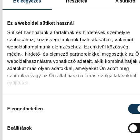
Beleegyezés
Részletek
A sütikről
Ez a weboldal sütiket használ
Sütiket használunk a tartalmak és hirdetések személyre
szabásához, közösségi funkciók biztosításához, valamint
weboldalforgalmunk elemzéséhez. Ezenkívül közösségi
média-, hirdető- és elemező partnereinkkel megosztjuk az Ö
weboldalhasználatra vonatkozó adatait, akik kombinálhatják
adatokat más olyan adatokkal, amelyeket Ön adott meg
számukra vagy az Ön által használt más szolgáltatásokból
gyűjtöttek.
TOVÁBBI CIKKEK
Hozzájárulás kiválasztása
ONE VESZPRÉM HC
Elengedhetetlen
A gólok mellett a könnyek i
Beállítások
potyogtak – Gasper Marguc