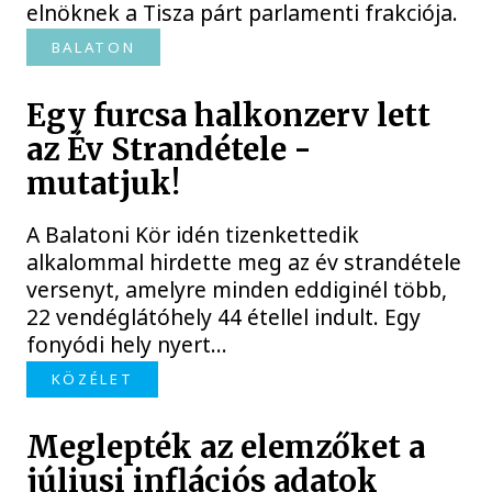
elnöknek a Tisza párt parlamenti frakciója.
BALATON
Egy furcsa halkonzerv lett
az Év Strandétele -
mutatjuk!
A Balatoni Kör idén tizenkettedik
alkalommal hirdette meg az év strandétele
versenyt, amelyre minden eddiginél több,
22 vendéglátóhely 44 étellel indult. Egy
fonyódi hely nyert...
KÖZÉLET
Meglepték az elemzőket a
júliusi inflációs adatok