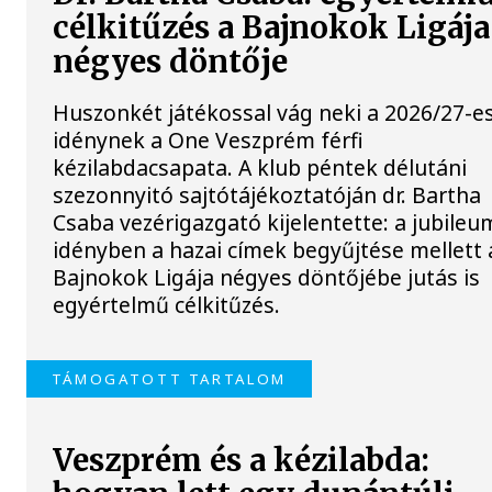
célkitűzés a Bajnokok Ligája
négyes döntője
Huszonkét játékossal vág neki a 2026/27-e
idénynek a One Veszprém férfi
kézilabdacsapata. A klub péntek délutáni
szezonnyitó sajtótájékoztatóján dr. Bartha
Csaba vezérigazgató kijelentette: a jubileu
idényben a hazai címek begyűjtése mellett 
Bajnokok Ligája négyes döntőjébe jutás is
egyértelmű célkitűzés.
TÁMOGATOTT TARTALOM
Veszprém és a kézilabda: