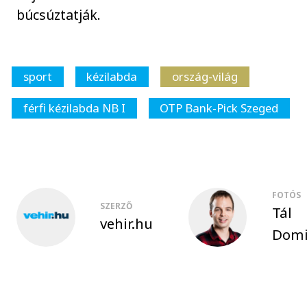
búcsúztatják.
sport
kézilabda
ország-világ
férfi kézilabda NB I
OTP Bank-Pick Szeged
FOTÓS
SZERZŐ
Tál
vehir.hu
Domi