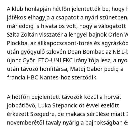
A klub honlapján hétfőn jelentették be, hogy 
játékos elhagyja a csapatot a nyári szünetben
már eddig is hivatalos volt, hogy a válogatott
Szita Zoltán visszatér a lengyel bajnok Orlen 
Plockba, az állkapocscsont-törés és agyrázkó
után gyógyuló szlovén Dean Bombac az NB I-
újonc Győri ETO-UNI FKC irányítója lesz, a nyo
után távozó honfitársa, Matej Gaber pedig a
francia HBC Nantes-hoz szerződik.
A hétfőn bejelentett távozók közül a horvát
jobbátlövő, Luka Stepancic öt évvel ezelőtt
érkezett Szegedre, de makacs sérülése miatt 
novemberétől tavaly nyárig a bajnokságban é