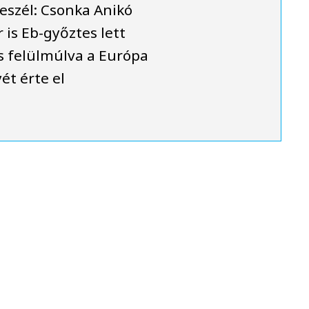
eszél: Csonka Anikó
 is Eb-győztes lett
is felülmúlva a Európa
ét érte el