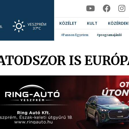
KÖZÉLET
KULT
KÖZÉRDEK
VESZPRÉM
6.
37°C
#Pannon Egyetem
#programajánló
ATODSZOR IS EURÓP