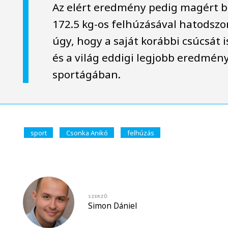
Az elért eredmény pedig magért b
172.5 kg-os felhúzásával hatodszor
úgy, hogy a saját korábbi csúcsát 
és a világ eddigi legjobb eredmény
sportágában.
sport
Csonka Anikó
felhúzás
SZERZŐ
Simon Dániel