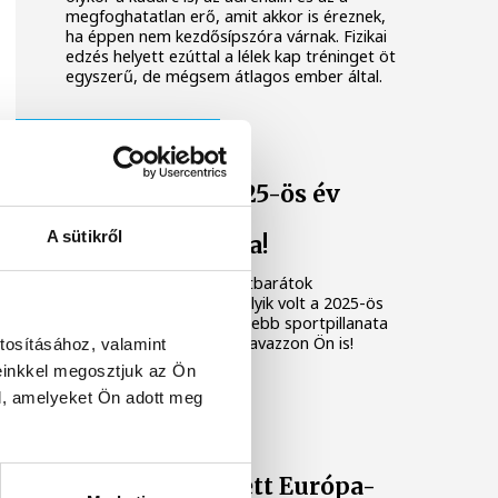
megfoghatatlan erő, amit akkor is éreznek,
ha éppen nem kezdősípszóra várnak. Fizikai
edzés helyett ezúttal a lélek kap tréninget öt
egyszerű, de mégsem átlagos ember által.
AZ ÉV SPORTPILLANATA
Szavazzon a 2025-ös év
veszprémi
A sütikről
sportpillanatára!
Idén is a veszprémi sportbarátok
választhatják ki, hogy melyik volt a 2025-ös
év eddigi legemlékezetesebb sportpillanata
a királynék városában. Szavazzon Ön is!
tosításához, valamint
einkkel megosztjuk az Ön
l, amelyeket Ön adott meg
CSONKA ANIKÓ
Csonka Anikó
világcsúccsal lett Európa-