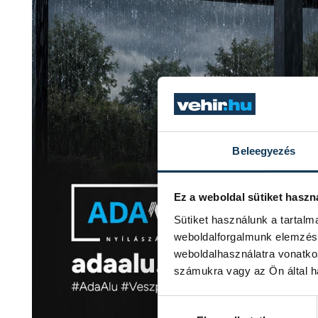
Beleegyezés
Ez a weboldal sütiket haszn
Sütiket használunk a tartal
weboldalforgalmunk elemzésé
weboldalhasználatra vonatko
számukra vagy az Ön által ha
Hozzájárulás kiválasztása