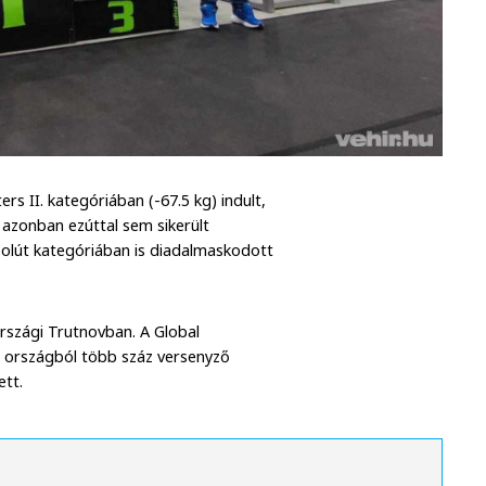
rs II. kategóriában (-67.5 kg) indult,
t azonban ezúttal sem sikerült
zolút kategóriában is diadalmaskodott
rszági Trutnovban. A Global
országból több száz versenyző
ett.