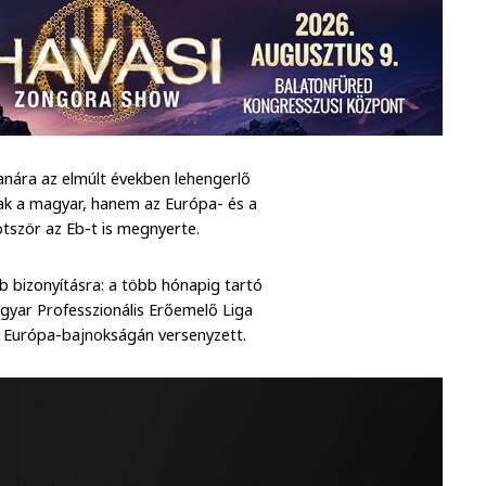
nára az elmúlt években lehengerlő
ak a magyar, hanem az Európa- és a
 ötször az Eb-t is megnyerte.
b bizonyításra: a több hónapig tartó
gyar Professzionális Erőemelő Liga
 Európa-bajnokságán versenyzett.