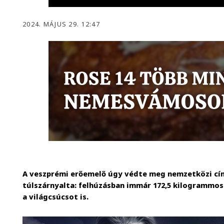
2024. MÁJUS 29. 12:47
A veszprémi erőemelő úgy védte meg nemzetközi címé
túlszárnyalta: felhúzásban immár 172,5 kilogrammos
a világcsúcsot is.