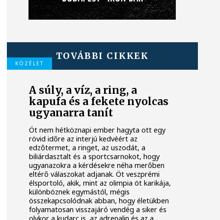
TOVÁBBI CIKKEK
KÖZÉLET
A súly, a víz, a ring, a
kapufa és a fekete nyolcas
ugyanarra tanít
Öt nem hétköznapi ember hagyta ott egy
rövid időre az interjú kedvéért az
edzőtermet, a ringet, az uszodát, a
biliárdasztalt és a sportcsarnokot, hogy
ugyanazokra a kérdésekre néha merőben
eltérő válaszokat adjanak. Öt veszprémi
élsportoló, akik, mint az olimpia öt karikája,
különböznek egymástól, mégis
összekapcsolódnak abban, hogy életükben
folyamatosan visszajáró vendég a siker és
olykor a kudarc is, az adrenalin és az a