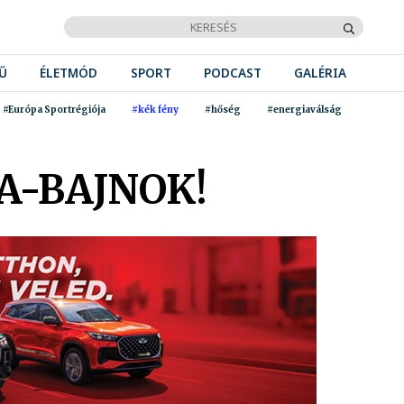
Ű
ÉLETMÓD
SPORT
PODCAST
GALÉRIA
#Európa Sportrégiója
#kék fény
#hőség
#energiaválság
A-BAJNOK!