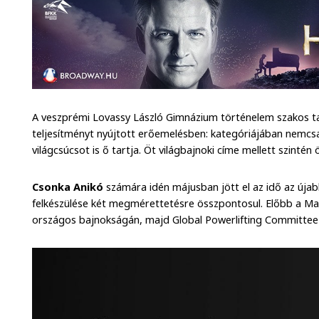
A veszprémi Lovassy László Gimnázium történelem szakos ta
teljesítményt nyújtott erőemelésben: kategóriájában nemcs
világcsúcsot is ő tartja. Öt világbajnoki címe mellett szintén
Csonka Anikó
számára idén májusban jött el az idő az újab
felkészülése két megmérettetésre összpontosul. Előbb a Ma
országos bajnokságán, majd Global Powerlifting Committee