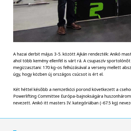
A hazai derbit május 3-5. között Ajkán rendezték: Anikó maste
ahol több kemény ellenfél is várt rá. A csupaszív sportolónő
megizzasztani: 170 kg-os felhúzásával a verseny mellett abs
úgy, hogy közben új országos csúcsot is ért el.
Két héttel később a nemzetközi porond következett a cseho
Powerlifting Committee Európa-bajnokságára huszonhárom 
nevezett. Anikó itt masters IV. kategóriában (-67.5 kg) nevez