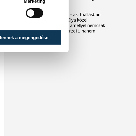
Marketing
bajnok
A veszprémi erőemelőnő – aki főállásban
gimnáziumi tanár – testsúlya közel
háromszorosát húzta fel, amellyel nemcsak
Európa-bajnoki címet szerzett, hanem
világcsúcsot is döntött.
dennek a megengedése