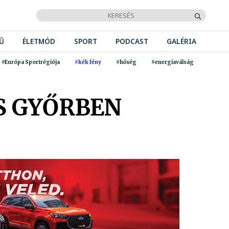
Ű
ÉLETMÓD
SPORT
PODCAST
GALÉRIA
#Európa Sportrégiója
#kék fény
#hőség
#energiaválság
S GYŐRBEN