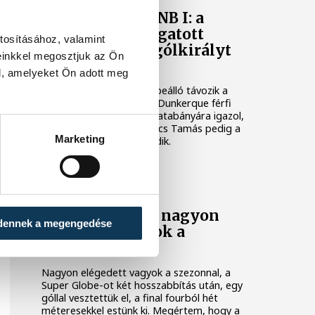
Férfi kézilabda NB I: a
Tatabánya válogatott
tosításához, valamint
beállót, a Győr gólkirályt
einkkel megosztjuk az Ön
igazol
l, amelyeket Ön adott meg
Szűcs Bence válogatott beálló távozik a
francia élvonalbeli USDK Dunkerque férfi
kézilabdacsapatától és Tatabányára igazol,
az NB I-es gólkirály Kovács Tamás pedig a
Marketing
NEKA-tól Győrbe szerződik.
ONE VESZPRÉM HC
Xavier Pascual: nagyon
dennek a megengedése
elégedett vagyok a
szezonnal
Nagyon elégedett vagyok a szezonnal, a
Super Globe-ot két hosszabbítás után, egy
góllal vesztettük el, a final fourból hét
méteresekkel estünk ki. Megértem, hogy a