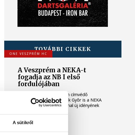
TOVÁBBI CIKKEK
ONE VESZPRÉM HC
A Veszprém a NEKA-t
fogadja az NB I első
fordulójában
A férfi kézilabda NB I-ben címvédő
Veszprém, és a női bajnok Győr is a NEKA
csapatát fogadja az élvonal új idényének
első fordulójában.
A sütikről
FÉRFI KÉZILABDA NB I