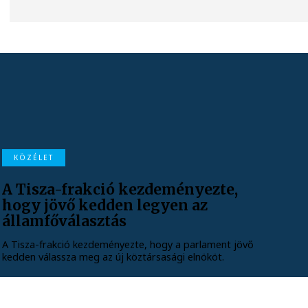
KÖZÉLET
A Tisza-frakció kezdeményezte,
hogy jövő kedden legyen az
államfőválasztás
A Tisza-frakció kezdeményezte, hogy a parlament jövő
kedden válassza meg az új köztársasági elnököt.