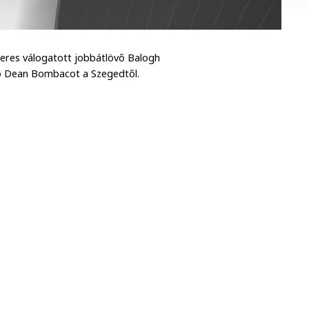
eres válogatott jobbátlövő Balogh
yító Dean Bombacot a Szegedtől.