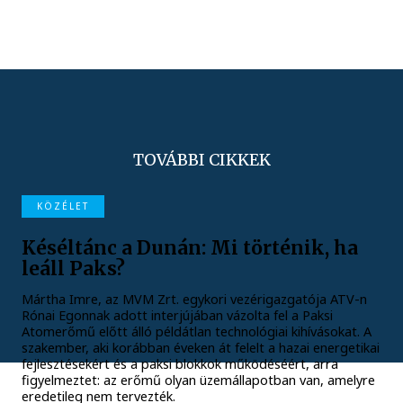
TOVÁBBI CIKKEK
KÖZÉLET
Késéltánc a Dunán: Mi történik, ha
leáll Paks?
Mártha Imre, az MVM Zrt. egykori vezérigazgatója ATV-n
Rónai Egonnak adott interjújában vázolta fel a Paksi
Atomerőmű előtt álló példátlan technológiai kihívásokat. A
szakember, aki korábban éveken át felelt a hazai energetikai
fejlesztésekért és a paksi blokkok működéséért, arra
figyelmeztet: az erőmű olyan üzemállapotban van, amelyre
eredetileg nem tervezték.