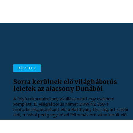
KÖZÉLET
Sorra kerülnek elő világháborús
leletek az alacsony Dunából
A folyó rekordalacsony vízállása miatt egy csaknem
komplett, II. világháborús német DKW NZ 350-1
motorkerékpárbukkant elő a Batthyány téri rakpart sziklái
alól, máshol pedig egy közel féltonnás brit akna került elő.