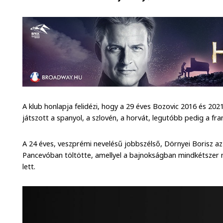
A klub honlapja felidézi, hogy a 29 éves Bozovic 2016 és 20
játszott a spanyol, a szlovén, a horvát, legutóbb pedig a fra
A 24 éves, veszprémi nevelésű jobbszélső, Dörnyei Borisz a
Pancevóban töltötte, amellyel a bajnokságban mindkétszer 
lett.