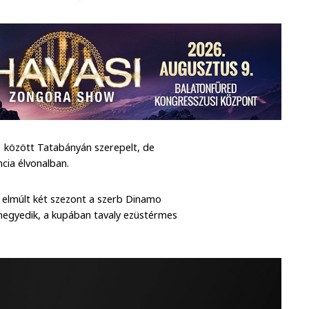
21 között Tatabányán szerepelt, de
ncia élvonalban.
z elmúlt két szezont a szerb Dinamo
negyedik, a kupában tavaly ezüstérmes