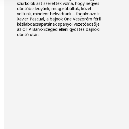
szurkolók azt szerették volna, hogy négyes
döntőbe legyünk, megpróbáltuk, közel
voltunk, mindent beleadtunk – fogalmazott
Xavier Pascual, a bajnok One Veszprém férfi
kézilabdacsapatának spanyol vezetőedzője
az OTP Bank-Szeged elleni győztes bajnoki
döntő után.