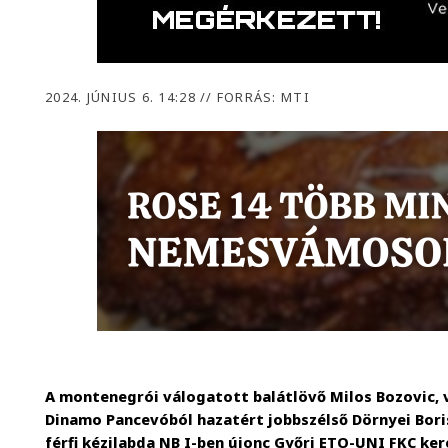
2024. JÚNIUS 6. 14:28
//
FORRÁS: MTI
A montenegrói válogatott balátlövő Milos Bozovic, v
Dinamo Pancevóból hazatért jobbszélső Dörnyei Boris
férfi kézilabda NB I-ben újonc Győri ETO-UNI FKC ke