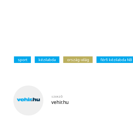
sport
kézilabda
ország-világ
férfi kézilabda NB 
SZERZŐ
vehir.hu