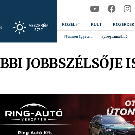
KÖZÉLET
KULT
KÖZÉRDEK
VESZPRÉM
6.
37°C
#Pannon Egyetem
#programajánló
BI JOBBSZÉLSŐJE I