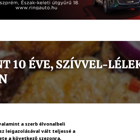
alamint a szerb élvonalbeli
z leigazolásával vált teljessé a
rete a következő szezonra.