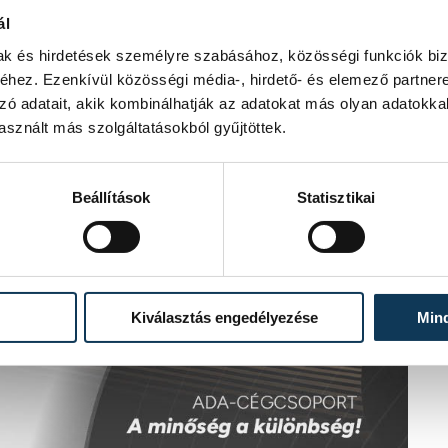
ál
mak és hirdetések személyre szabásához, közösségi funkciók biz
hez. Ezenkívül közösségi média-, hirdető- és elemező partner
zó adatait, akik kombinálhatják az adatokat más olyan adatokka
sznált más szolgáltatásokból gyűjtöttek.
Beállítások
Statisztikai
Kiválasztás engedélyezése
Min