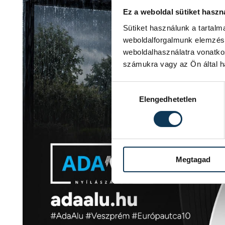
Ez a weboldal sütiket haszn
Sütiket használunk a tartal
weboldalforgalmunk elemzésé
weboldalhasználatra vonatko
számukra vagy az Ön által ha
Hozzájárulás kiválasztása
Elengedhetetlen
Megtagad