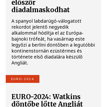
először
diadalmaskodhat
A spanyol labdarúgó-válogatott
rekordot jelentő negyedik
alkalommal hódítja el az Európa-
bajnoki trófeát, ha vasárnap este
legyőzi a berlini döntőben a legutóbbi
kontinenstornán ezüstérmes és
története első diadalára készülő
Angliát.
EURO-2024
EURO-2024: Watkins
döntőbe lőtte Angliát