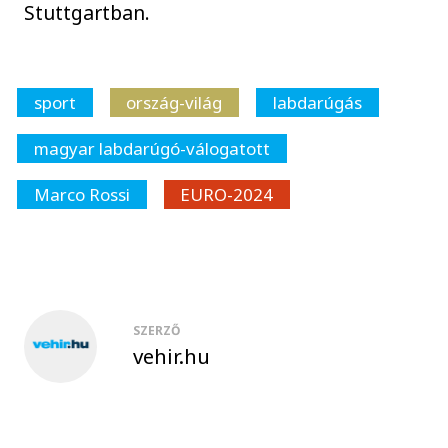
Stuttgartban.
sport
ország-világ
labdarúgás
magyar labdarúgó-válogatott
Marco Rossi
EURO-2024
SZERZŐ
vehir.hu