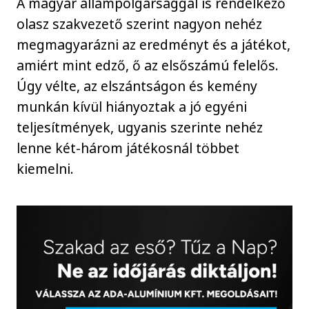
A magyar állampolgársággal is rendelkező
olasz szakvezető szerint nagyon nehéz
megmagyarázni az eredményt és a játékot,
amiért mint edző, ő az elsőszámú felelős.
Úgy vélte, az elszántságon és kemény
munkán kívül hiányoztak a jó egyéni
teljesítmények, ugyanis szerinte nehéz
lenne két-három játékosnál többet
kiemelni.