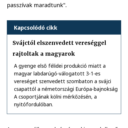
passzívak maradtunk".
Kapcsolódó cikk
Svájctól elszenvedett vereséggel
rajtoltak a magyarok
A gyenge első félidei produkció miatt a
magyar labdarúgó-válogatott 3-1-es
vereséget szenvedett szombaton a svájci
csapattól a németországi Európa-bajnokság
A csoportjának kölni mérkőzésén, a
nyitófordulóban.