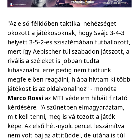
"Az első félidőben taktikai nehézséget
okozott a játékosoknak, hogy Svájc 3-4-3
helyett 3-5-2-es szisztémában futballozott,
mert így Aebischer túl szabadon játszott, a
rivális a széleket is jobban tudta
kihasználni, erre pedig nem tudtunk
megfelelően reagálni, hiába hívtam ki több
játékost is az oldalvonalhoz" - mondta
Marco Rossi
az MTI védelem hibáit firtató
kérdésére. "A szünetben elmagyaráztam,
mit kell tenni, meg is változott a játék
képe. Az első hét-nyolc percet leszámítva
nem volt baj az attitűddel, de utána is túl