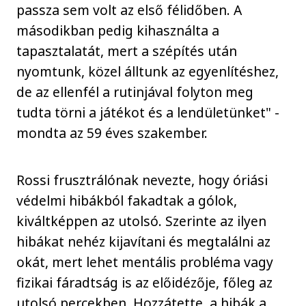
passza sem volt az első félidőben. A
másodikban pedig kihasználta a
tapasztalatát, mert a szépítés után
nyomtunk, közel álltunk az egyenlítéshez,
de az ellenfél a rutinjával folyton meg
tudta törni a játékot és a lendületünket" -
mondta az 59 éves szakember.
Rossi frusztrálónak nevezte, hogy óriási
védelmi hibákból fakadtak a gólok,
kiváltképpen az utolsó. Szerinte az ilyen
hibákat nehéz kijavítani és megtalálni az
okát, mert lehet mentális probléma vagy
fizikai fáradtság is az előidézője, főleg az
utolsó percekben. Hozzátette, a hibák a