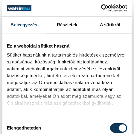
is kétszer győztem az edzőtáborban.
Pókerben nem tudod, milyen lapot kapsz,
én a futball stratégiáját ezért inkább a
Beleegyezés
Részletek
A sütikről
sakkhoz hasonlítom" - mondta Yakin, aki
azt elismerte, hogy a második félidő nem
feltétlen úgy zajlott, ahogy azt ők akarták.
Ez a weboldal sütiket használ
Sütiket használunk a tartalmak és hirdetések személyre
szabásához, közösségi funkciók biztosításához,
A svájci mester kifejtette, hosszú
valamint weboldalforgalmunk elemzéséhez. Ezenkívül
felkészülés eredménye, hogy az első gólt
közösségi média-, hirdető- és elemező partnereinkkel
szerző Kwadwo Duah kezdő volt, szerinte
megosztjuk az Ön weboldalhasználatra vonatkozó
adatait, akik kombinálhatják az adatokat más olyan
talán maga a játékos sem számított rá, de
adatokkal, amelyeket Ön adott meg számukra vagy az
a szakmai stáb tudta, hogy fontos szerepe
Ön által használt más szolgáltatásokból gyűjtöttek.
lehet, mert labda nélkül is nagyszerűen
mozog. Kiemelte még a második találat
Hozzájárulás kiválasztása
szerzőjét, Michel Aebischer, akinek kiváló
Elengedhetetlen