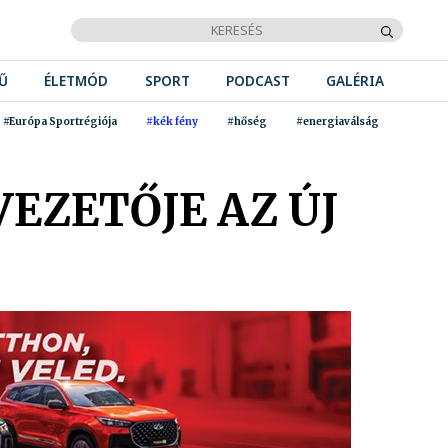
Ű
ÉLETMÓD
SPORT
PODCAST
GALÉRIA
#Európa Sportrégiója
#kék fény
#hőség
#energiaválság
EZETŐJE AZ ÚJ