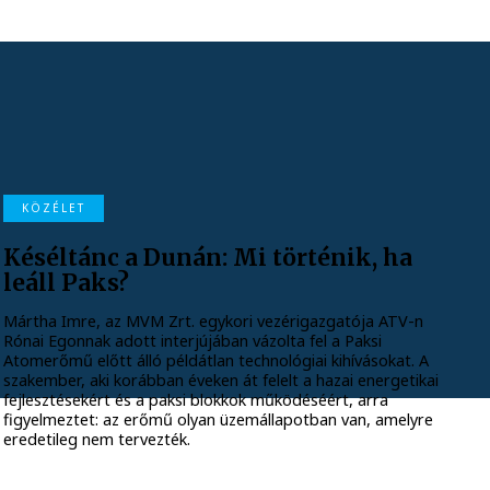
KÖZÉLET
Késéltánc a Dunán: Mi történik, ha
leáll Paks?
Mártha Imre, az MVM Zrt. egykori vezérigazgatója ATV-n
Rónai Egonnak adott interjújában vázolta fel a Paksi
Atomerőmű előtt álló példátlan technológiai kihívásokat. A
szakember, aki korábban éveken át felelt a hazai energetikai
fejlesztésekért és a paksi blokkok működéséért, arra
figyelmeztet: az erőmű olyan üzemállapotban van, amelyre
eredetileg nem tervezték.