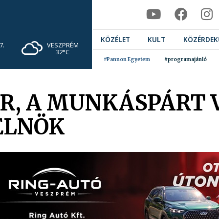
KÖZÉLET
KULT
KÖZÉRDEK
VESZPRÉM
7.
32°C
#Pannon Egyetem
#programajánló
R, A MUNKÁSPÁRT V
ELNÖK