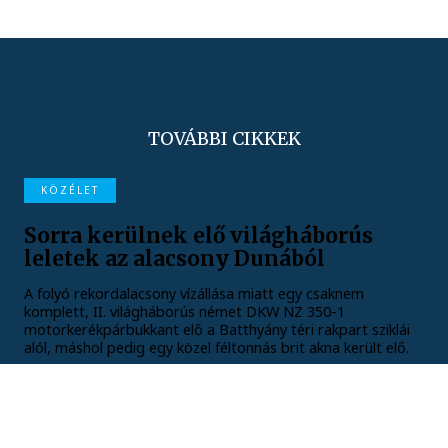
TOVÁBBI CIKKEK
KÖZÉLET
Sorra kerülnek elő világháborús
leletek az alacsony Dunából
A folyó rekordalacsony vízállása miatt egy csaknem
komplett, II. világháborús német DKW NZ 350-1
motorkerékpárbukkant elő a Batthyány téri rakpart sziklái
alól, máshol pedig egy közel féltonnás brit akna került elő.