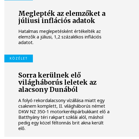
Meglepték az elemzőket a
júliusi inflációs adatok
Hatalmas meglepetésként értékelték az
elemzők a júliusi, 1,2 százalékos inflációs
adatot.
KÖZÉLET
Sorra kerülnek elő
világháborús leletek az
alacsony Dunából
A folyó rekordalacsony vízállása miatt egy
csaknem komplett, II. világháborús német
DKW NZ 350-1 motorkerékpárbukkant elő a
Batthyány téri rakpart sziklái alól, máshol
pedig egy közel féltonnás brit akna került
elő.