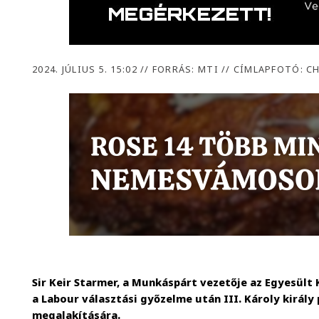
2024. JÚLIUS 5. 15:02
//
FORRÁS: MTI // CÍMLAPFOTÓ: C
Sir Keir Starmer, a Munkáspárt vezetője az Egyesült
a Labour választási győzelme után III. Károly király
megalakítására.