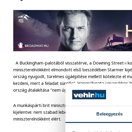
A Buckingham-palotából visszatérve, a Downing Street-i kor
miniszterelnökként elmondott első beszédében Starmer kije
ország nyugodt, türelmes újjáépítése mellett kötelezte el m
kezdeni, mert a feladat sürgős". Hangsúlyozta ugyanakkor, h
ország átalakítása "nem úgy megy, mintha csak egy villanykap
A munkáspárti brit miniszterelnök elismerően szólt konzervatí
kijelentve: nem szabad lebecsülni azokat a vívmányokat, amel
Beleegyezés
miniszterelnökként elért.