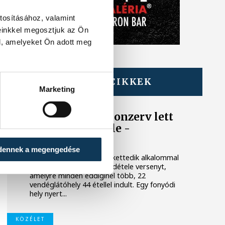
tosításához, valamint
einkkel megosztjuk az Ön
l, amelyeket Ön adott meg
TOVÁBBI CIKKEK
Marketing
BALATON
Egy furcsa halkonzerv lett
az Év Strandétele -
mutatjuk!
dennek a megengedése
A Balatoni Kör idén tizenkettedik alkalommal
hirdette meg az év strandétele versenyt,
amelyre minden eddiginél több, 22
vendéglátóhely 44 étellel indult. Egy fonyódi
hely nyert...
KÖZÉLET