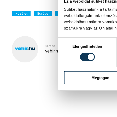
Ez a weboldal sütiket haszn
Sütiket használunk a tartal
közélet
Európa
külpolitika
Egyesült Királyság
weboldalforgalmunk elemzésé
weboldalhasználatra vonatko
számukra vagy az Ön által ha
Hozzájárulás kiválasztása
Elengedhetetlen
SZERZŐ
vehir.hu
Megtagad