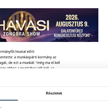
mányfői hivatal előtt
lentette: a munkáspárti kormány az
agát, de ezt a munkát "még ma el kell
ogy ehhez a munkához idő kell, az
csolót kellene felkapcsolni".
v párti elődjéről, Rishi Sunakról,
yeket Sunak az első ázsiai gyökerű brit
Részletek