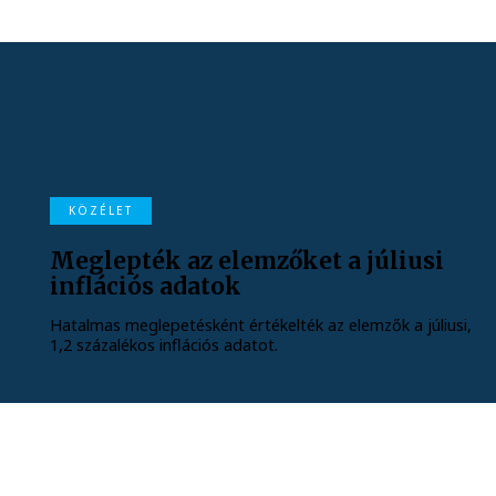
KÖZÉLET
Meglepték az elemzőket a júliusi
inflációs adatok
Hatalmas meglepetésként értékelték az elemzők a júliusi,
1,2 százalékos inflációs adatot.