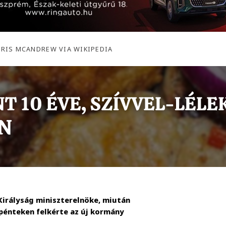
HRIS MCANDREW VIA WIKIPEDIA
 Királyság miniszterelnöke, miután
 pénteken felkérte az új kormány