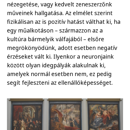
nézegetése, vagy kedvelt zeneszerzőnk
műveinek hallgatása. Az elmélet szerint
fizikálisan az is pozitív hatást válthat ki, ha
egy műalkotáson – származzon az a
kultúra bármelyik válfajából – elsőre
megrökönyödünk, adott esetben negatív
érzéseket vált ki. Ilyenkor a neuronjaink
között olyan idegpályák alakulnak ki,
amelyek normál esetben nem, ez pedig
segít fejleszteni az ellenállóképességet.