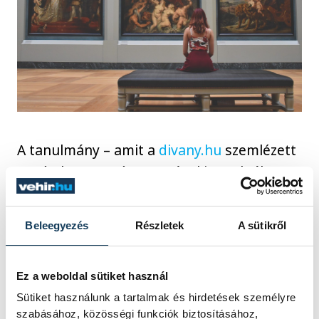
A tanulmány – amit a
divany.hu
szemlézett
– még hasznos útmutatóval is szolgál egy
múzeumlátogatónak. Mint írják, a
probléma az, hogy sokan több időt
Beleegyezés
Részletek
A sütikről
töltenek egy kép keletkezéstörténetének
és leírásának tanulmányozásával ahelyett,
hogy elmélyednének a tényleges alkotás
Ez a weboldal sütiket használ
rejtelmeiben. Maradva a festmény
Sütiket használunk a tartalmak és hirdetések személyre
szabásához, közösségi funkciók biztosításához,