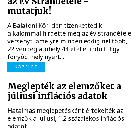
az Év Strandétele -
mutatjuk!
A Balatoni Kör idén tizenkettedik
alkalommal hirdette meg az év strandétele
versenyt, amelyre minden eddiginél több,
22 vendéglátóhely 44 étellel indult. Egy
fonyódi hely nyert...
KÖZÉLET
Meglepték az elemzőket a
júliusi inflációs adatok
Hatalmas meglepetésként értékelték az
elemzők a júliusi, 1,2 százalékos inflációs
adatot.