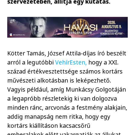
szervezetében, állítja egy kutatás.
Kötter Tamás, József Attila-díjas író beszélt
arról a legutóbbi
VehírEsten,
hogy a XXI.
század értékvesztettsége számos kortárs
művészeti alkotásban is leképezhető.
Vagyis például, amíg Munkácsy Golgotáján
a legapróbb részletekig ki van dolgozva
minden ránc, arcvonás a festmény alakjain,
addig manapság nem ritka, hogy egy
kortárs kiállításon kacsacsőrű
emberalakok előtt vakargatják az állukat