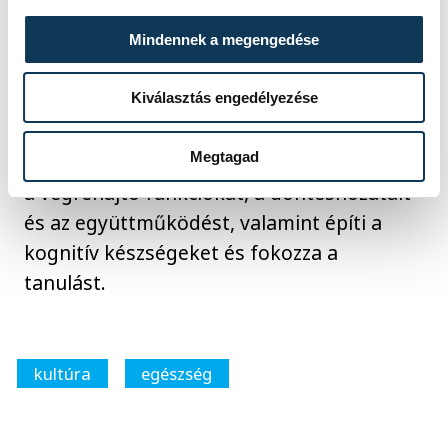
bontogatjuk szárnyainkat a művészetek
végtelen erdejében, akár csak a klasszikus
Mindennek a megengedése
értelemben fogyasztjuk a már korábban
Kiválasztás engedélyezése
elkészített műveket, mindez 25 százalékkal
csökkenti a kortizol nevű stresszhormon
Megtagad
szintjét a szervezetben, miközben fejleszti
a végrehajtó funkciókat, a döntéshozatalt
és az együttműködést, valamint építi a
kognitív készségeket és fokozza a
tanulást.
kultúra
egészség