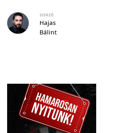
SZERZŐ
Hajas
Bálint