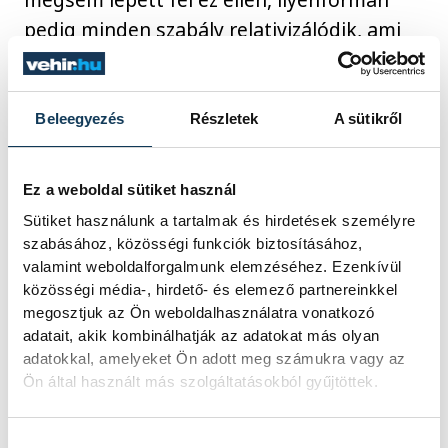
pedig minden szabály relativizálódik, ami
egy olyan nagy presztízsű technikai
versenynél, mint a
Kékszalag
, rendkívül
veszélyes dolog. Ez szerintem amúgy is a
Beleegyezés
Részletek
A sütikről
versenyrendező és a zsűri saját érdeke
lenne, hiszen a saját szabályrendszerének
Ez a weboldal sütiket használ
a védelme is ezt diktálja. Így lehet
Sütiket használunk a tartalmak és hirdetések személyre
komolyan venni ezt a versenyt.”
szabásához, közösségi funkciók biztosításához,
valamint weboldalforgalmunk elemzéséhez. Ezenkívül
közösségi média-, hirdető- és elemező partnereinkkel
megosztjuk az Ön weboldalhasználatra vonatkozó
A Kékszalag
adatait, akik kombinálhatják az adatokat más olyan
Szervezőbizottságának
adatokkal, amelyeket Ön adott meg számukra vagy az
közleménye:
Ön által használt más szolgáltatásokból gyűjtöttek.
„Sajnáljuk, hogy az elmúlt 90 év
Hozzájárulás kiválasztása