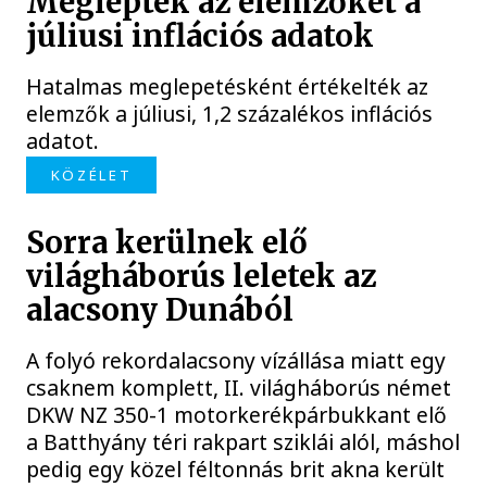
Meglepték az elemzőket a
júliusi inflációs adatok
Hatalmas meglepetésként értékelték az
elemzők a júliusi, 1,2 százalékos inflációs
adatot.
KÖZÉLET
Sorra kerülnek elő
világháborús leletek az
alacsony Dunából
A folyó rekordalacsony vízállása miatt egy
csaknem komplett, II. világháborús német
DKW NZ 350-1 motorkerékpárbukkant elő
a Batthyány téri rakpart sziklái alól, máshol
pedig egy közel féltonnás brit akna került