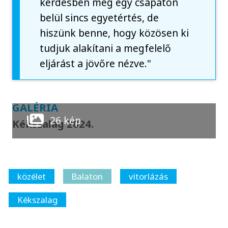
kérdésben még egy csapaton
belül sincs egyetértés, de
hiszünk benne, hogy közösen ki
tudjuk alakítani a megfelelő
eljárást a jövőre nézve."
GALÉRIA
26 kép
Kékszalag 2024.
közélet
Balaton
vitorlázás
Kékszalag