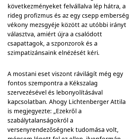
következményeket felvállalva lép hátra, a
rideg profizmus és az egy csepp emberség
vékony mezsgyéje között az utóbbi irányt
választva, amiért újra a csalódott
csapattagok, a szponzorok és a
szimpatizánsaink elnézését kéri.
A mostani eset viszont rávilágít még egy
fontos szempontra a Kékszalag
szervezésével és lebonyolításával
kapcsolatban. Ahogy Lichtenberger Attila
is megjegyezte: „Ezekről a
szabálytalanságokról a
versenyrendezőségnek tudomása volt,
mégsem lépett fel ez ellen, ilyenformán