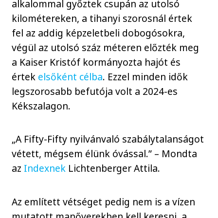
alkalommal győztek csupán az utolsó
kilométereken, a tihanyi szorosnál értek
fel az addig képzeletbeli dobogósokra,
végül az utolsó száz méteren előzték meg
a Kaiser Kristóf kormányozta hajót és
értek
elsőként célba
. Ezzel minden idők
legszorosabb befutója volt a 2024-es
Kékszalagon.
„A Fifty-Fifty nyilvánvaló szabálytalanságot
vétett, mégsem élünk óvással.” – Mondta
az
Indexnek
Lichtenberger Attila.
Az említett vétséget pedig nem is a vízen
mutatott manőverekben kell keresni, a