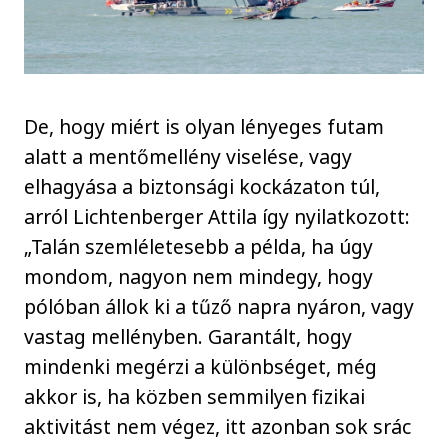
De, hogy miért is olyan lényeges futam
alatt a mentőmellény viselése, vagy
elhagyása a biztonsági kockázaton túl,
arról Lichtenberger Attila így nyilatkozott:
„Talán szemléletesebb a példa, ha úgy
mondom, nagyon nem mindegy, hogy
pólóban állok ki a tűző napra nyáron, vagy
vastag mellényben. Garantált, hogy
mindenki megérzi a különbséget, még
akkor is, ha közben semmilyen fizikai
aktivitást nem végez, itt azonban sok srác