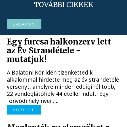
TOVÁBBI CIKKEK
BALATON
Egy furcsa halkonzerv lett
az Év Strandétele -
mutatjuk!
A Balatoni Kör idén tizenkettedik
alkalommal hirdette meg az év strandétele
versenyt, amelyre minden eddiginél több,
22 vendéglátóhely 44 étellel indult. Egy
fonyódi hely nyert...
KÖZÉLET