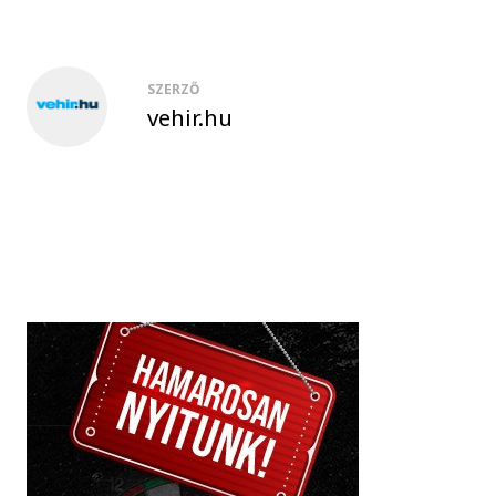
SZERZŐ
vehir.hu