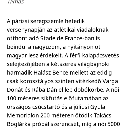
Tamás
A párizsi seregszemle hetedik
versenynapján az atlétikai viadaloknak
otthont adó Stade de France-ban is
beindul a nagyüzem, a nyitányon öt
magyar lesz érdekelt. A férfi kalapácsvetés
selejtezőjében a kétszeres világbajnoki
harmadik Halász Bence mellett az eddig
csak korosztályos szinten vitézkedő Varga
Donát és Rába Dániel lép dobókörbe. A női
100 méteres síkfutás előfutamában az
országos csúcstartó és a júliusi Gyulai
Memorialon 200 méteren ötödik Takács
Boglárka próbál szerencsét, míg a női 5000