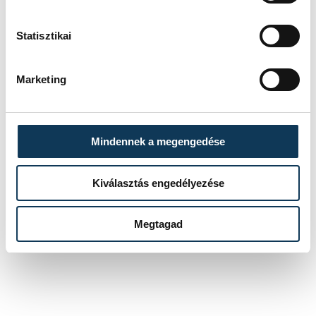
Statisztikai
sport
ország-világ
olimpia
Marketing
Párizs 2024
Milák Kristóf
Mindennek a megengedése
Kiválasztás engedélyezése
SZERZŐ
vehir.hu
Megtagad