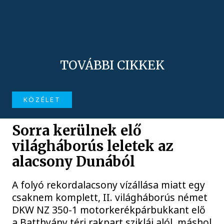
TOVÁBBI CIKKEK
KÖZÉLET
Sorra kerülnek elő
világháborús leletek az
alacsony Dunából
A folyó rekordalacsony vízállása miatt egy
csaknem komplett, II. világháborús német
DKW NZ 350-1 motorkerékpárbukkant elő
a Batthyány téri rakpart sziklái alól, máshol