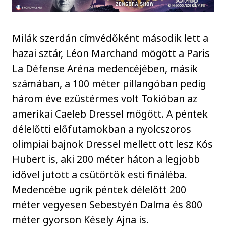
Milák szerdán címvédőként második lett a
hazai sztár, Léon Marchand mögött a Paris
La Défense Aréna medencéjében, másik
számában, a 100 méter pillangóban pedig
három éve ezüstérmes volt Tokióban az
amerikai Caeleb Dressel mögött. A péntek
délelőtti előfutamokban a nyolcszoros
olimpiai bajnok Dressel mellett ott lesz Kós
Hubert is, aki 200 méter háton a legjobb
idővel jutott a csütörtök esti fináléba.
Medencébe ugrik péntek délelőtt 200
méter vegyesen Sebestyén Dalma és 800
méter gyorson Késely Ajna is.