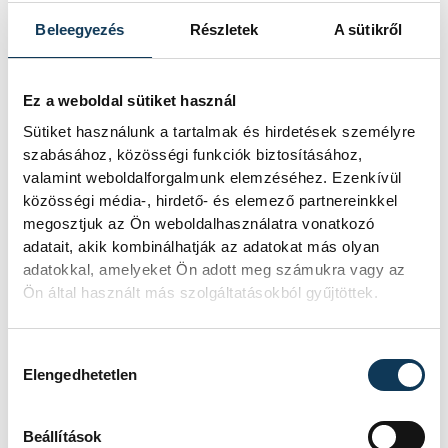
érdekében.
Beleegyezés
Részletek
A sütikről
A női vízilabdázók háromnapos pihenőt
Ez a weboldal sütiket használ
követően szállnak ismét medencébe a
Sütiket használunk a tartalmak és hirdetések személyre
Vizes Központban, ahol pénteken 20.05-től
szabásához, közösségi funkciók biztosításához,
Kína lesz az ellenfelük a harmadik
valamint weboldalforgalmunk elemzéséhez. Ezenkívül
fordulóban. Mihók Attila és Cseh Sándor
közösségi média-, hirdető- és elemező partnereinkkel
megosztjuk az Ön weboldalhasználatra vonatkozó
szövetségi kapitányok együttese az első
adatait, akik kombinálhatják az adatokat más olyan
körben 10-8-ra kikapott Hollandiától, majd
adatokkal, amelyeket Ön adott meg számukra vagy az
hétfőn 12-7-tel javított Kanada ellen. A
Ön által használt más szolgáltatásokból gyűjtöttek.
magyarok mellett szól, hogy az ázsiai
rivális mindhárom eddigi csoportmeccsét
Hozzájárulás kiválasztása
Elengedhetetlen
elvesztette, ezzel sereghajtó az A jelű
ötösben, ahonnan az első négy helyezett
Beállítások
jut a negyeddöntőbe.