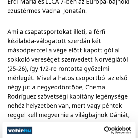
Érdi Mária és ILCA 7-ben az Európa-bajnoki
ezüstérmes Vadnai Jonatán.
Ami a csapatsportokat illeti, a férfi
kézilabda-válogatott szerdán két
másodperccel a vége előtt kapott góllal
sokkoló vereséget szenvedett Norvégiától
(25-26), így 1/2-re rontotta győzelmi
mérlegét. Mivel a hatos csoportból az első
négy jut a negyeddöntőbe, Chema
Rodríguez szövetségi kapitány legénysége
nehéz helyzetben van, mert vagy péntek
reggel kell megvernie a világbajnok Dániát,
vagy vasárnap kell legyőznie a címvédő és
Európa-bajnok házigazdákat a továbbjutás