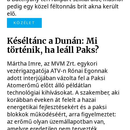
pedig egy közel féltonnás brit akna került
elő.
KÖZÉLET
Késéltánc a Dunán: Mi
történik, ha leáll Paks?
Mártha Imre, az MVM Zrt. egykori
vezérigazgatója ATV-n Rónai Egonnak
adott interjújában vázolta fel a Paksi
Atomerőmű előtt álló példátlan
technológiai kihívásokat. A szakember, aki
korábban éveken át felelt a hazai
energetikai fejlesztésekért és a paksi
blokkok működéséért, arra figyelmeztet:
az erőmű olyan üzemállapotban van,
amelyre eredetileg nem tervezték.