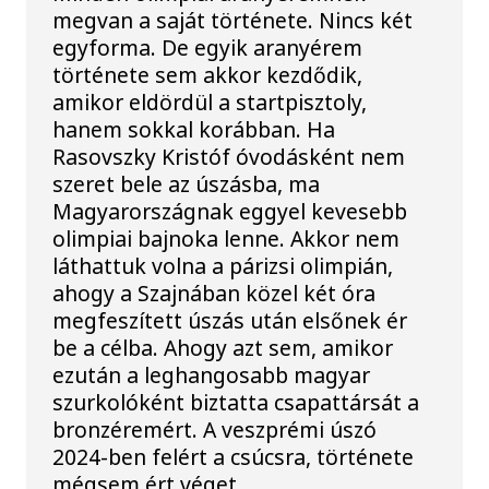
megvan a saját története. Nincs két
egyforma. De egyik aranyérem
története sem akkor kezdődik,
amikor eldördül a startpisztoly,
hanem sokkal korábban. Ha
Rasovszky Kristóf óvodásként nem
szeret bele az úszásba, ma
Magyarországnak eggyel kevesebb
olimpiai bajnoka lenne. Akkor nem
láthattuk volna a párizsi olimpián,
ahogy a Szajnában közel két óra
megfeszített úszás után elsőnek ér
be a célba. Ahogy azt sem, amikor
ezután a leghangosabb magyar
szurkolóként biztatta csapattársát a
bronzéremért. A veszprémi úszó
2024-ben felért a csúcsra, története
mégsem ért véget.