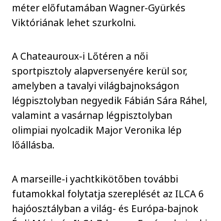
méter előfutamában Wagner-Gyürkés
Viktóriának lehet szurkolni.
A Chateauroux-i Lőtéren a női
sportpisztoly alapversenyére kerül sor,
amelyben a tavalyi világbajnokságon
légpisztolyban negyedik Fábián Sára Ráhel,
valamint a vasárnap légpisztolyban
olimpiai nyolcadik Major Veronika lép
lőállásba.
A marseille-i yachtkikötőben további
futamokkal folytatja szereplését az ILCA 6
hajóosztályban a világ- és Európa-bajnok