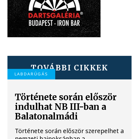
TOVÁBBI CIKKEK
LABDARÚGÁS
Története során először
indulhat NB III-ban a
Balatonalmádi
Története során először szerepelhet a
nemzeti bajnokságban a