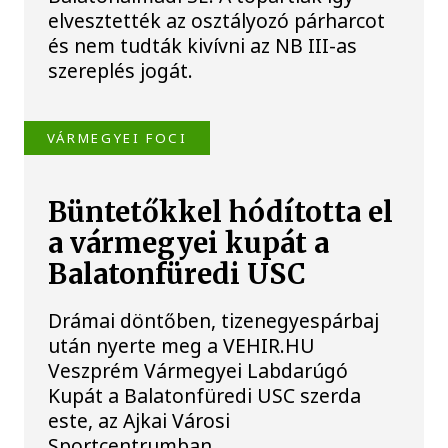
elvesztették az osztályozó párharcot
és nem tudták kivívni az NB III-as
szereplés jogát.
VÁRMEGYEI FOCI
Büntetőkkel hódította el
a vármegyei kupát a
Balatonfüredi USC
Drámai döntőben, tizenegyespárbaj
után nyerte meg a VEHIR.HU
Veszprém Vármegyei Labdarúgó
Kupát a Balatonfüredi USC szerda
este, az Ajkai Városi
Sportcentrumban.