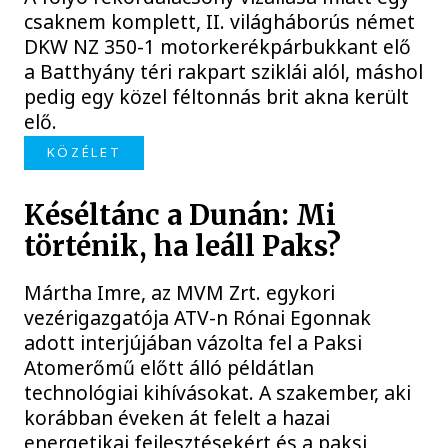
csaknem komplett, II. világháborús német
DKW NZ 350-1 motorkerékpárbukkant elő
a Batthyány téri rakpart sziklái alól, máshol
pedig egy közel féltonnás brit akna került
elő.
KÖZÉLET
Késéltánc a Dunán: Mi
történik, ha leáll Paks?
Mártha Imre, az MVM Zrt. egykori
vezérigazgatója ATV-n Rónai Egonnak
adott interjújában vázolta fel a Paksi
Atomerőmű előtt álló példátlan
technológiai kihívásokat. A szakember, aki
korábban éveken át felelt a hazai
energetikai fejlesztésekért és a paksi