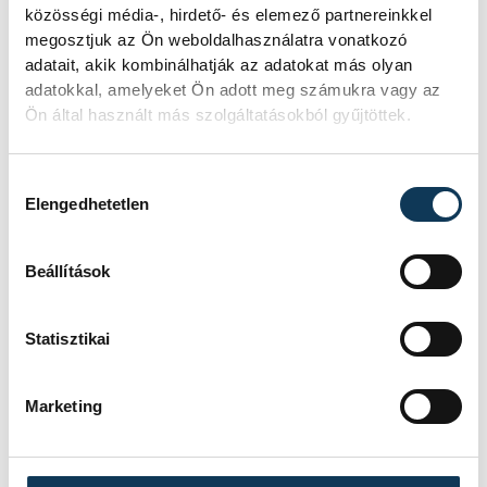
közösségi média-, hirdető- és elemező partnereinkkel
megosztjuk az Ön weboldalhasználatra vonatkozó
sport
labdarúgás
vármegyei foci
adatait, akik kombinálhatják az adatokat más olyan
adatokkal, amelyeket Ön adott meg számukra vagy az
Ön által használt más szolgáltatásokból gyűjtöttek.
Hozzájárulás kiválasztása
FOTÓS
Elengedhetetlen
SZERZŐ
Szalai
vehir.hu
Csaba
Beállítások
Statisztikai
Marketing