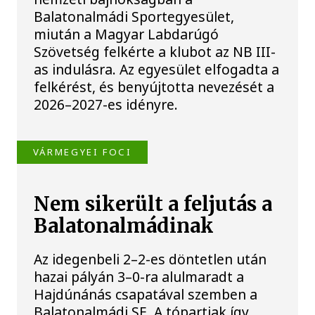
Balatonalmádi Sportegyesület,
miután a Magyar Labdarúgó
Szövetség felkérte a klubot az NB III-
as indulásra. Az egyesület elfogadta a
felkérést, és benyújtotta nevezését a
2026–2027-es idényre.
VÁRMEGYEI FOCI
Nem sikerült a feljutás a
Balatonalmádinak
Az idegenbeli 2–2-es döntetlen után
hazai pályán 3–0-ra alulmaradt a
Hajdúnánás csapatával szemben a
Balatonalmádi SE. A tópartiak így