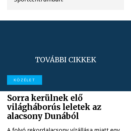
TOVÁBBI CIKKEK
KÖZÉLET
Sorra kerülnek elő
világháborús leletek az
alacsony Dunából
A folyó rekordalacsony vízállása miatt egy