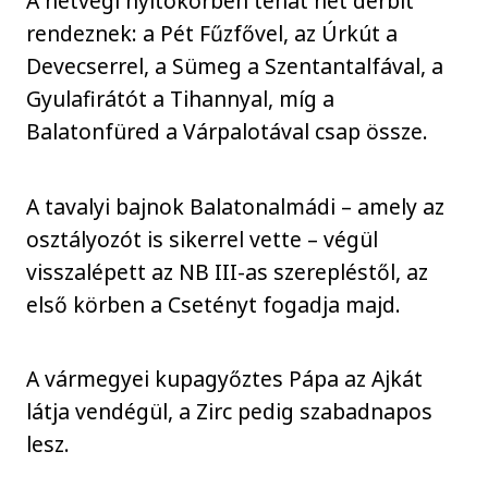
A hétvégi nyitókörben tehát hét derbit
rendeznek: a Pét Fűzfővel, az Úrkút a
Devecserrel, a Sümeg a Szentantalfával, a
Gyulafirátót a Tihannyal, míg a
Balatonfüred a Várpalotával csap össze.
A tavalyi bajnok Balatonalmádi – amely az
osztályozót is sikerrel vette – végül
visszalépett az NB III-as szerepléstől, az
első körben a Csetényt fogadja majd.
A vármegyei kupagyőztes Pápa az Ajkát
látja vendégül, a Zirc pedig szabadnapos
lesz.