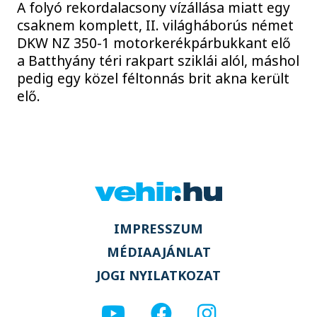
A folyó rekordalacsony vízállása miatt egy
csaknem komplett, II. világháborús német
DKW NZ 350-1 motorkerékpárbukkant elő
a Batthyány téri rakpart sziklái alól, máshol
pedig egy közel féltonnás brit akna került
elő.
IMPRESSZUM
MÉDIAAJÁNLAT
JOGI NYILATKOZAT