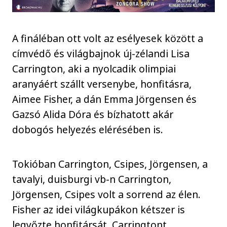
A fináléban ott volt az esélyesek között a
címvédő és világbajnok új-zélandi Lisa
Carrington, aki a nyolcadik olimpiai
aranyáért szállt versenybe, honfitásra,
Aimee Fisher, a dán Emma Jörgensen és
Gazsó Alida Dóra és bízhatott akár
dobogós helyezés elérésében is.
Tokióban Carrington, Csipes, Jörgensen, a
tavalyi, duisburgi vb-n Carrington,
Jörgensen, Csipes volt a sorrend az élen.
Fisher az idei világkupákon kétszer is
legyőzte honfitársát, Carringtont,