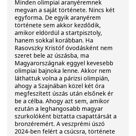
Minden olimpiai aranyéremnek
megvan a saját története. Nincs két
egyforma. De egyik aranyérem
története sem akkor kezdődik,
amikor eldördül a startpisztoly,
hanem sokkal korábban. Ha
Rasovszky Kristóf óvodásként nem
szeret bele az úszásba, ma
Magyarországnak eggyel kevesebb
olimpiai bajnoka lenne. Akkor nem
láthattuk volna a párizsi olimpián,
ahogy a Szajnában közel két óra
megfeszített úszás után elsőnek ér
be a célba. Ahogy azt sem, amikor
ezután a leghangosabb magyar
szurkolóként biztatta csapattársát a
bronzéremért. A veszprémi úszó
2024-ben felért a csúcsra, története