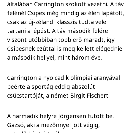
általában Carrington szokott vezetni. A táv
felénél Csipes még mindig az élen lapátolt,
csak az új-zélandi klasszis tudta vele
tartani a lépést. A táv második felére
viszont utóbbiban több erő maradt, így
Csipesnek ezúttal is meg kellett elégednie
a második hellyel, mint három éve.
Carrington a nyolcadik olimpiai aranyával
beérte a sportág eddig abszolút
csúcstartóját, a német Birgit Fischert.
A harmadik helyre Jörgensen futott be.
Gazsó, aki a mezőnnyel jött végig,