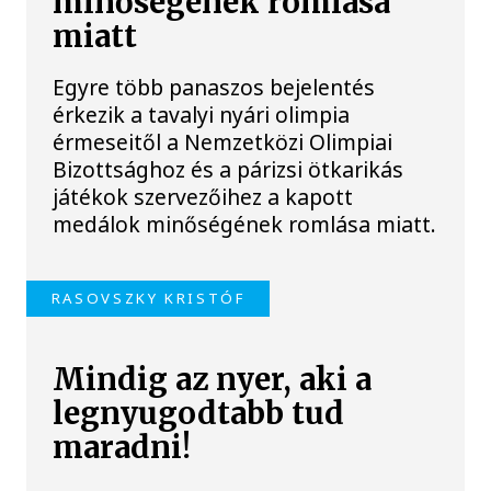
minőségének romlása
miatt
Egyre több panaszos bejelentés
érkezik a tavalyi nyári olimpia
érmeseitől a Nemzetközi Olimpiai
Bizottsághoz és a párizsi ötkarikás
játékok szervezőihez a kapott
medálok minőségének romlása miatt.
RASOVSZKY KRISTÓF
Mindig az nyer, aki a
legnyugodtabb tud
maradni!