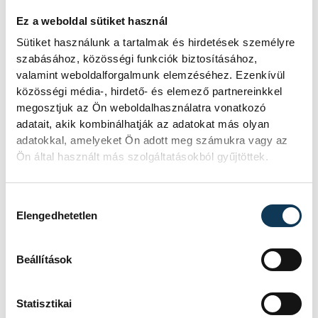
párizsi olimpián.
Ez a weboldal sütiket használ
Sütiket használunk a tartalmak és hirdetések személyre
szabásához, közösségi funkciók biztosításához,
sport
ország-világ
olimpia
valamint weboldalforgalmunk elemzéséhez. Ezenkívül
közösségi média-, hirdető- és elemező partnereinkkel
Párizs 2024
Csipes Tamara
megosztjuk az Ön weboldalhasználatra vonatkozó
adatait, akik kombinálhatják az adatokat más olyan
adatokkal, amelyeket Ön adott meg számukra vagy az
Ön által használt más szolgáltatásokból gyűjtöttek.
SZERZŐ
Hozzájárulás kiválasztása
vehir.hu
Elengedhetetlen
Beállítások
Statisztikai