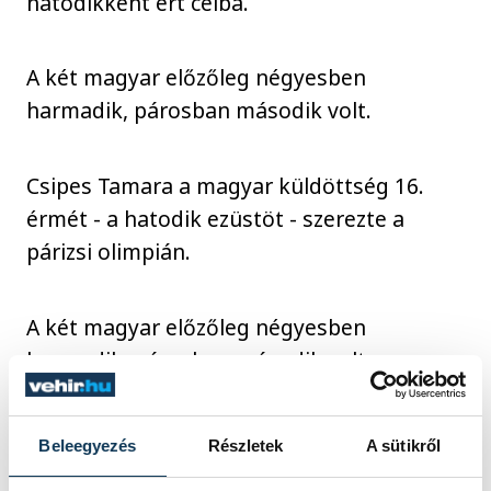
hatodikként ért célba.
A két magyar előzőleg négyesben
harmadik, párosban második volt.
Csipes Tamara a magyar küldöttség 16.
érmét - a hatodik ezüstöt - szerezte a
párizsi olimpián.
A két magyar előzőleg négyesben
harmadik, párosban második volt.
Csipes Tamara a magyar küldöttség 16.
Beleegyezés
Részletek
A sütikről
érmét - a hatodik ezüstöt - szerezte a