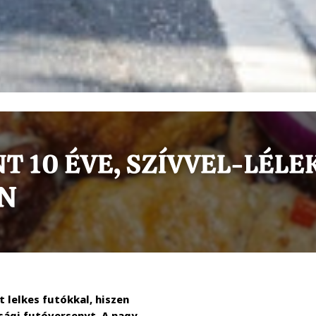
 lelkes futókkal, hiszen
sági futóversenyt. A nagy