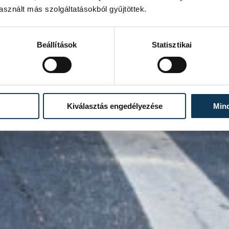
sznált más szolgáltatásokból gyűjtöttek.
Beállítások
Statisztikai
Kiválasztás engedélyezése
Min