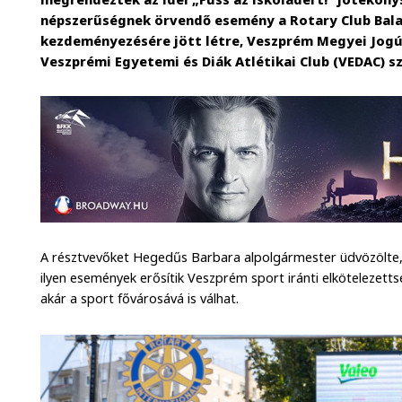
népszerűségnek örvendő esemény a Rotary Club Ba
kezdeményezésére jött létre, Veszprém Megyei Jog
Veszprémi Egyetemi és Diák Atlétikai Club (VEDAC) s
A résztvevőket Hegedűs Barbara alpolgármester üdvözölte,
ilyen események erősítik Veszprém sport iránti elkötelezet
akár a sport fővárosává is válhat.