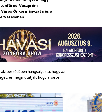
latonfüred-Veszprém
ú Város Önkormányzata és a
zervezésében.
 aki beszédében hangsúlyozta, hogy az
tségét, és megmutatják, hogy a város