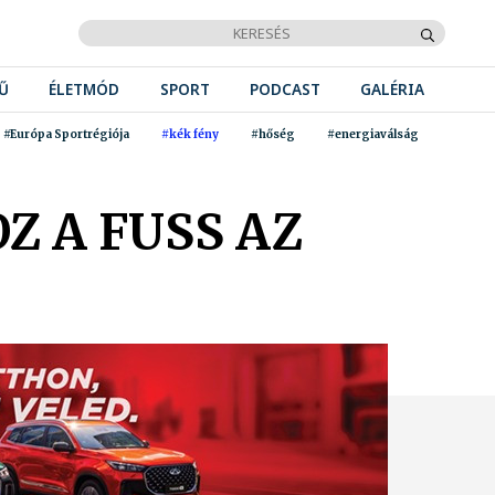
Ű
ÉLETMÓD
SPORT
PODCAST
GALÉRIA
#Európa Sportrégiója
#kék fény
#hőség
#energiaválság
Z A FUSS AZ