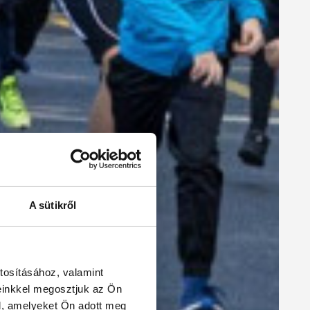
A sütikről
tosításához, valamint
einkkel megosztjuk az Ön
l, amelyeket Ön adott meg