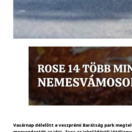
Vasárnap délelőtt a veszprémi Barátság park megtelt
megrendezték az idei „Fuss az iskoládért!” jótékony