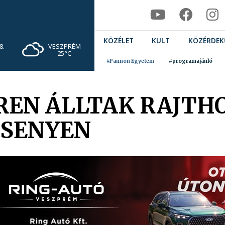
KÖZÉLET
KULT
KÖZÉRDEK
VESZPRÉM
8.
25°C
#Pannon Egyetem
#programajánló
EN ÁLLTAK RAJTHO
RSENYEN