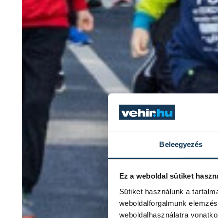
Beleegyezés
Ez a weboldal sütiket haszn
Sütiket használunk a tartal
weboldalforgalmunk elemzésé
weboldalhasználatra vonatko