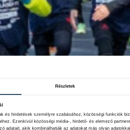
Részletek
ál
mak és hirdetések személyre szabásához, közösségi funkciók biz
hez. Ezenkívül közösségi média-, hirdető- és elemező partner
zó adatait, akik kombinálhatják az adatokat más olyan adatokka