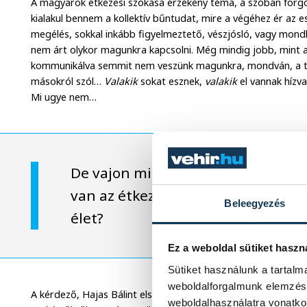
A magyarok étkezési szokása érzékeny téma, a szóban forgó 
kialakul bennem a kollektív bűntudat, mire a végéhez ér az es
megélés, sokkal inkább figyelmeztető, vészjósló, vagy mon
nem árt olykor magunkra kapcsolni. Még mindig jobb, mint 
kommunikálva semmit nem veszünk magunkra, mondván, a tá
másokról szól…
Valakik
sokat esznek,
valakik
el vannak hízv
Mi ugye nem…
De vajon milyen pszichológiai hátt
van az étkezésnek? Hogyan fonódik
Beleegyezés
élet?
Ez a weboldal sütiket haszn
Sütiket használunk a tartal
weboldalforgalmunk elemzésé
A kérdező, Hajas Bálint elsőként a gasztropszichológia foga
weboldalhasználatra vonatko