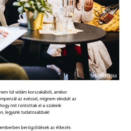
 nem túl vidám korszakából, amikor
ompenzál az evéssel, mígnem elindult az
hogy mit rontottak el a szüleink
n, legyünk tudatosabbak!
az emberben berögződések az étkezés