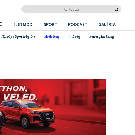
Ű
ÉLETMÓD
SPORT
PODCAST
GALÉRIA
#Európa Sportrégiója
#kék fény
#hőség
#energiaválság