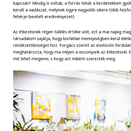
kapcsán? Mindig is voltak, a forrás tehát a kezdetekben gy
került a vadászat, melynek egyre nagyobb sikere több húsfo
fehérje-bevitelt eredményezett.
Az étkezésnek régen túlélés értéke volt, ezt a mai napig m
társadalom sajátja, hogy korlátlan mennyiségben kerül elénk 
rendezettlenséget hoz. Forgács szerint az evolúciós fordula
meghatározza, hogy ma milyen a viszonyunk az étkezéssel. 
mit lehet megenni, s hogy azt miként szerezték meg.