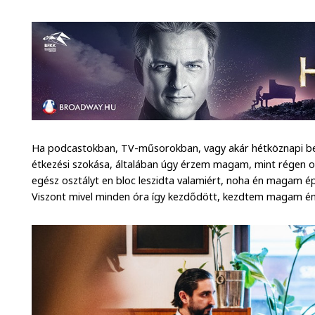
Ha podcastokban, TV-műsorokban, vagy akár hétköznapi be
étkezési szokása, általában úgy érzem magam, mint régen os
egész osztályt en bloc leszidta valamiért, noha én magam 
Viszont mivel minden óra így kezdődött, kezdtem magam én 