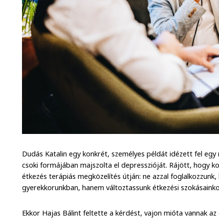
Dudás Katalin egy konkrét, személyes példát idézett fel egy
csoki formájában majszolta el depresszióját. Rájött, hogy k
étkezés terápiás megközelítés útján: ne azzal foglalkozzunk, 
gyerekkorunkban, hanem változtassunk étkezési szokásainko
Ekkor Hajas Bálint feltette a kérdést, vajon mióta vannak 