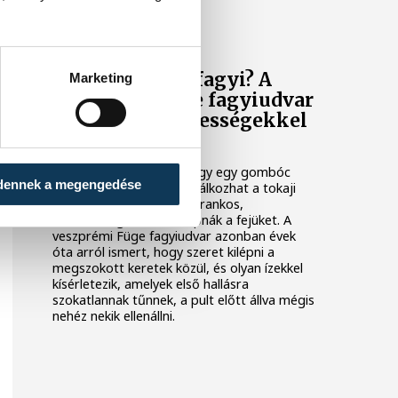
KÖZÉLET
Borból is lehet fagyi? A
Marketing
veszprémi Füge fagyiudvar
ismét különlegességekkel
készül a nyárra
Ha valaki azt mondja, hogy egy gombóc
dennek a megengedése
fagylaltban egyszerre találkozhat a tokaji
aszú, a rozébor és a kékfrankos,
valószínűleg sokan felkapnák a fejüket. A
veszprémi Füge fagyiudvar azonban évek
óta arról ismert, hogy szeret kilépni a
megszokott keretek közül, és olyan ízekkel
kísérletezik, amelyek első hallásra
szokatlannak tűnnek, a pult előtt állva mégis
nehéz nekik ellenállni.