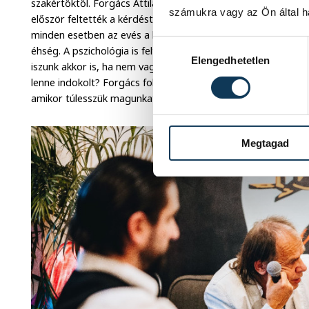
szakértőktől. Forgács Attila a megértéshez a nyolcvanas év
számukra vagy az Ön által ha
először feltették a kérdést, vajon miért állítják sokan, ho
minden esetben az evés a kulcs? Fáradt vagy? Biztos az éhsé
Hozzájárulás kiválasztása
éhség. A pszichológia is feltette a kérdést: miért eszünk ak
Elengedhetetlen
iszunk akkor is, ha nem vagyunk szomjasak? Miért fogyasztun
lenne indokolt? Forgács folytatta: kegyelmi állapot, amikor
amikor túlesszük magunkat, nem a testünk, hanem a lelkünk e
Megtagad