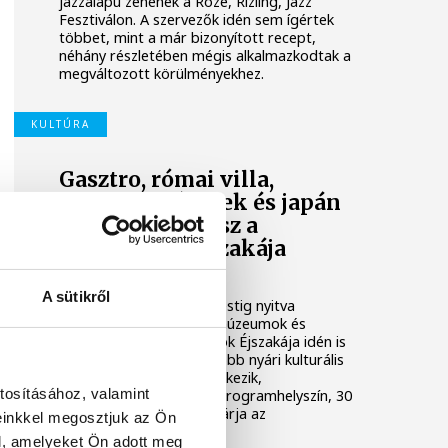
jazzalapú zenének a Rozé, Rizling, Jazz
Fesztiválon. A szervezők idén sem ígértek
többet, mint a már bizonyított recept,
néhány részletében mégis alkalmazkodtak a
megváltozott körülményekhez.
KULTÚRA
Gasztro, római villa,
börtöntörténetek és japán
varrás: ilyen lesz a
Múzeumok Éjszakája
Veszprémben
A sütikről
Június 20-án ismét késő estig nyitva
maradnak a veszprémi múzeumok és
kiállítóhelyek. A Múzeumok Éjszakája idén is
az ország egyik legnagyobb nyári kulturális
programsorozataként érkezik,
tosításához, valamint
Veszprémben pedig 25 programhelyszín, 30
kiállítás és 95 program várja az
einkkel megosztjuk az Ön
érdeklődőket.
l, amelyeket Ön adott meg