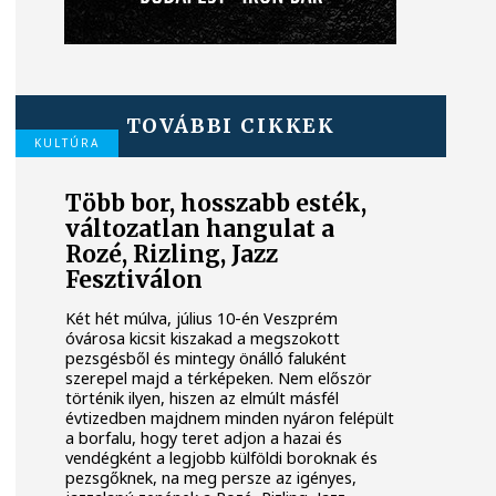
TOVÁBBI CIKKEK
KULTÚRA
Több bor, hosszabb esték,
változatlan hangulat a
Rozé, Rizling, Jazz
Fesztiválon
Két hét múlva, július 10-én Veszprém
óvárosa kicsit kiszakad a megszokott
pezsgésből és mintegy önálló faluként
szerepel majd a térképeken. Nem először
történik ilyen, hiszen az elmúlt másfél
évtizedben majdnem minden nyáron felépült
a borfalu, hogy teret adjon a hazai és
vendégként a legjobb külföldi boroknak és
pezsgőknek, na meg persze az igényes,