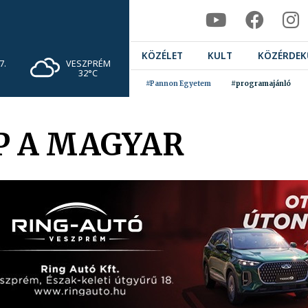
KÖZÉLET
KULT
KÖZÉRDEK
VESZPRÉM
7.
32°C
#Pannon Egyetem
#programajánló
P A MAGYAR