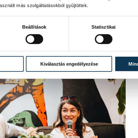
ekbe vezette a közönséget, amikor
sznált más szolgáltatásokból gyűjtöttek.
gy bizonyos problémák megoldására majd
g. Leesett a vércukrod? Biztos az
kor is, ha nem vagyunk éhesek? Miért
Beállítások
Statisztikai
k akkor is, amikor élettanilag nem
 az ember nem éhezik, noha valójában,
szik igazából.
Kiválasztás engedélyezése
Min