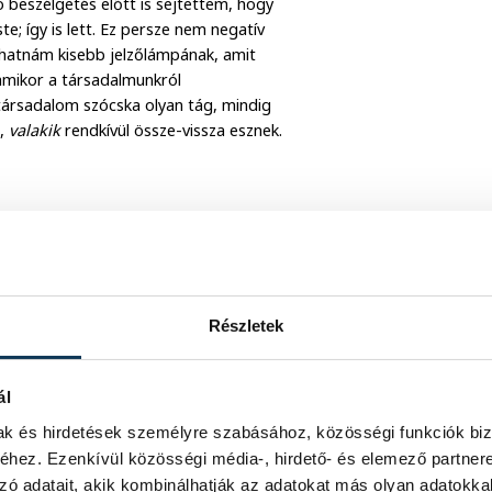
beszélgetés előtt is sejtettem, hogy
te; így is lett. Ez persze nem negatív
dhatnám kisebb jelzőlámpának, amit
amikor a társadalmunkról
rsadalom szócska olyan tág, mindig
a,
valakik
rendkívül össze-vissza esznek.
ere, evolúciós gyökere
 össze az étel és az
Részletek
ál
mak és hirdetések személyre szabásához, közösségi funkciók biz
hez. Ezenkívül közösségi média-, hirdető- és elemező partner
lmának tisztázását kérte a vendég
zó adatait, akik kombinálhatják az adatokat más olyan adatokka