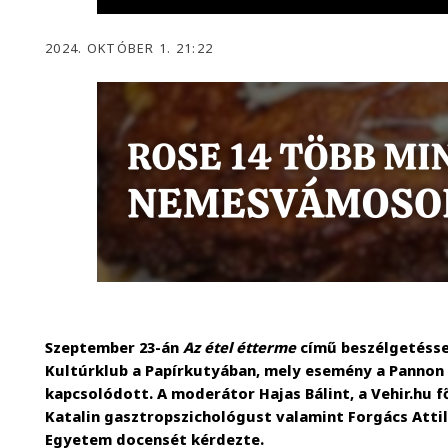
2024. OKTÓBER 1. 21:22
Szeptember 23-án
Az étel étterme
című beszélgetéssel
Kultúrklub a Papírkutyában, mely esemény a Pannon
kapcsolódott. A moderátor Hajas Bálint, a Vehir.hu f
Katalin gasztropszichológust valamint Forgács Attil
Egyetem docensét kérdezte.