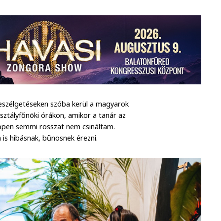
szélgetéseken szóba kerül a magyarok
ztályfőnöki órákon, amikor a tanár az
éppen semmi rosszat nem csináltam.
is hibásnak, bűnösnek érezni.