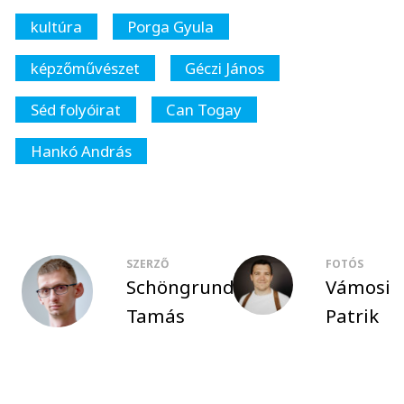
kultúra
Porga Gyula
képzőművészet
Géczi János
Séd folyóirat
Can Togay
Hankó András
SZERZŐ
FOTÓS
Schöngrundtner
Vámosi
Tamás
Patrik