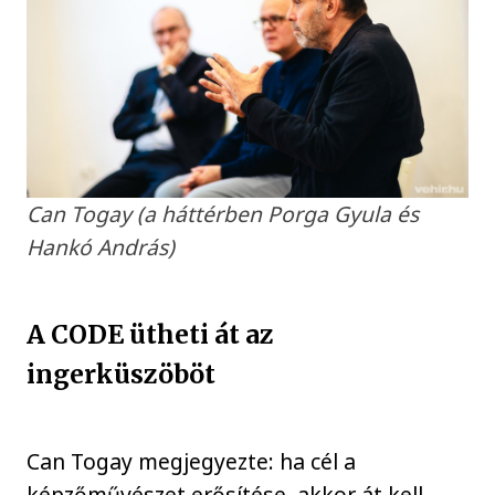
Can Togay (a háttérben Porga Gyula és
Hankó András)
A CODE ütheti át az
ingerküszöböt
Can Togay megjegyezte: ha cél a
képzőművészet erősítése, akkor át kell