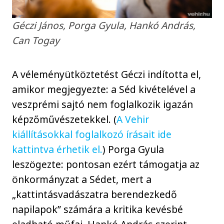
Géczi János, Porga Gyula, Hankó András,
Can Togay
A véleményütköztetést Géczi indította el,
amikor megjegyezte: a Séd kivételével a
veszprémi sajtó nem foglalkozik igazán
képzőművészetekkel. (
A Vehir
kiállításokkal foglalkozó írásait ide
kattintva érhetik el.
) Porga Gyula
leszögezte: pontosan ezért támogatja az
önkormányzat a Sédet, mert a
„kattintásvadászatra berendezkedő
napilapok” számára a kritika kevésbé