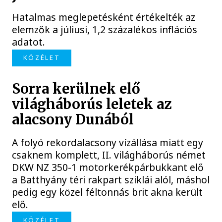
Hatalmas meglepetésként értékelték az
elemzők a júliusi, 1,2 százalékos inflációs
adatot.
KÖZÉLET
Sorra kerülnek elő
világháborús leletek az
alacsony Dunából
A folyó rekordalacsony vízállása miatt egy
csaknem komplett, II. világháborús német
DKW NZ 350-1 motorkerékpárbukkant elő
a Batthyány téri rakpart sziklái alól, máshol
pedig egy közel féltonnás brit akna került
elő.
KÖZÉLET