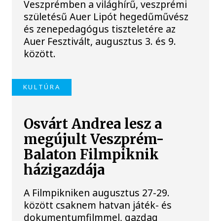
Veszprémben a világhírű, veszprémi
születésű Auer Lipót hegedűművész
és zenepedagógus tiszteletére az
Auer Fesztivált, augusztus 3. és 9.
között.
KULTÚRA
Osvárt Andrea lesz a
megújult Veszprém-
Balaton Filmpiknik
házigazdája
A Filmpikniken augusztus 27-29.
között csaknem hatvan játék- és
dokumentumfilmmel, gazdag