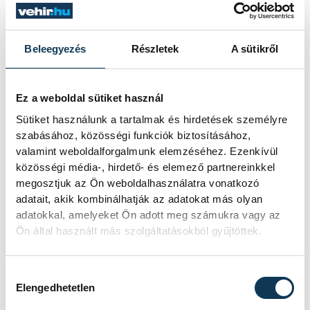
Ezzel Porga Gyula is egyetértett. Szerinte a
CODE egy lehetőség és eszköz, egy olyan
Beleegyezés
Részletek
A sütikről
tér, amit sok mindenre lehet használni. A
polgármester szerint itt a legfontosabb
Ez a weboldal sütiket használ
kérdés az, hogy befogadó térként üzemel
Sütiket használunk a tartalmak és hirdetések személyre
majd, vagy mellé tudunk tenni egy állandó
szabásához, közösségi funkciók biztosításához,
társulatot, egy alkotó közösséget, akik
valamint weboldalforgalmunk elemzéséhez. Ezenkívül
közösségi média-, hirdető- és elemező partnereinkkel
saját tartalmakat fejlesztenek, amiket
megosztjuk az Ön weboldalhasználatra vonatkozó
aztán értékesíteni lehet a világban
adatait, akik kombinálhatják az adatokat más olyan
Párizsban meg Japánban is.
adatokkal, amelyeket Ön adott meg számukra vagy az
Ön által használt más szolgáltatásokból gyűjtöttek.
Hozzájárulás kiválasztása
Elengedhetetlen