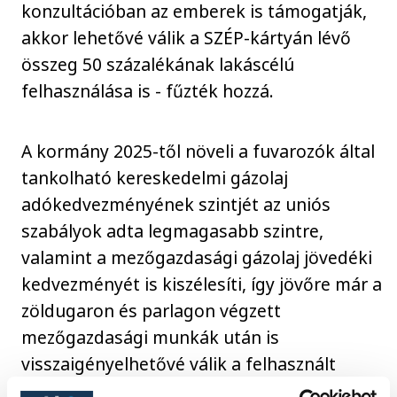
konzultációban az emberek is támogatják,
akkor lehetővé válik a SZÉP-kártyán lévő
összeg 50 százalékának lakáscélú
felhasználása is - fűzték hozzá.
A kormány 2025-től növeli a fuvarozók által
tankolható kereskedelmi gázolaj
adókedvezményének szintjét az uniós
szabályok adta legmagasabb szintre,
valamint a mezőgazdasági gázolaj jövedéki
kedvezményét is kiszélesíti, így jövőre már a
zöldugaron és parlagon végzett
mezőgazdasági munkák után is
visszaigényelhetővé válik a felhasznált
gázolaj jövedéki adójának jelentős része.