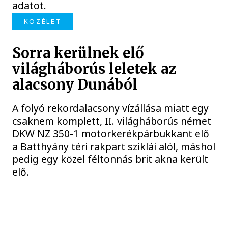
adatot.
KÖZÉLET
Sorra kerülnek elő
világháborús leletek az
alacsony Dunából
A folyó rekordalacsony vízállása miatt egy
csaknem komplett, II. világháborús német
DKW NZ 350-1 motorkerékpárbukkant elő
a Batthyány téri rakpart sziklái alól, máshol
pedig egy közel féltonnás brit akna került
elő.