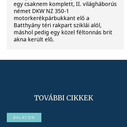
egy csaknem komplett, II. világháborús
német DKW NZ 350-1
motorkerékpárbukkant elő a
Batthyány téri rakpart sziklái alól,
máshol pedig egy közel féltonnás brit
akna került elő.
TOVÁBBI CIKKEK
BALATON