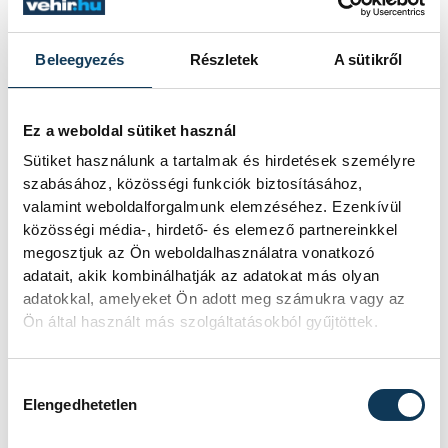
Fontos változásnak nevezték, hogy 2025.
Beleegyezés
Részletek
A sütikről
január 1-ével a kormány kivezeti a
légitársaságok különadóját is; a kormány
Ez a weboldal sütiket használ
ígéretéhez híven a gyógyszergyártói és
Sütiket használunk a tartalmak és hirdetések személyre
távközlési különadó szintén megszűnik az
szabásához, közösségi funkciók biztosításához,
idei év végével.
valamint weboldalforgalmunk elemzéséhez. Ezenkívül
közösségi média-, hirdető- és elemező partnereinkkel
megosztjuk az Ön weboldalhasználatra vonatkozó
Hangsúlyozták, hogy a kormány
adatait, akik kombinálhatják az adatokat más olyan
adatokkal, amelyeket Ön adott meg számukra vagy az
adópolitikájának középpontjában az
Ön által használt más szolgáltatásokból gyűjtöttek.
adócsökkentés, a családok és a
vállalkozások támogatása, az egyszerűsítés
Hozzájárulás kiválasztása
és a gazdaságfehérítés áll. Ennek
Elengedhetetlen
eredményeként az elmúlt évtizedben a