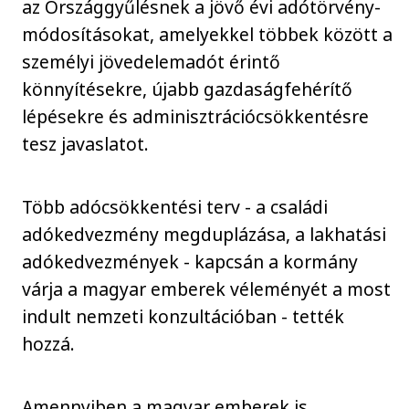
az Országgyűlésnek a jövő évi adótörvény-
módosításokat, amelyekkel többek között a
személyi jövedelemadót érintő
könnyítésekre, újabb gazdaságfehérítő
lépésekre és adminisztrációcsökkentésre
tesz javaslatot.
Több adócsökkentési terv - a családi
adókedvezmény megduplázása, a lakhatási
adókedvezmények - kapcsán a kormány
várja a magyar emberek véleményét a most
indult nemzeti konzultációban - tették
hozzá.
Amennyiben a magyar emberek is